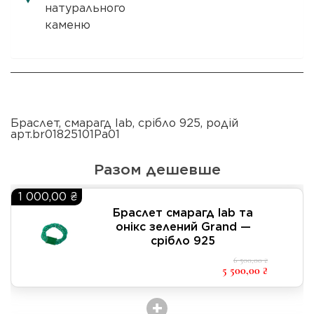
натурального
каменю
Браслет
,
смарагд lab
,
срібло 925
,
родій
арт.br01825101Pa01
Разом дешевше
1 000,00 ₴
Браслет смарагд lab та
онікс зелений Grand —
срібло 925
6 500,00 ₴
5 500,00 ₴
+