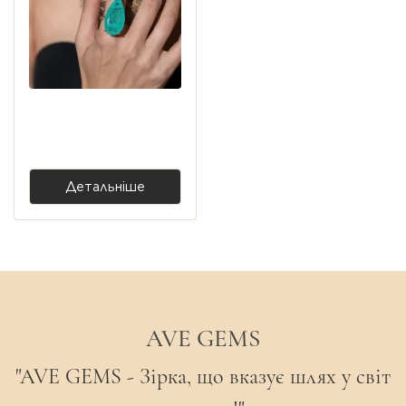
Стиль: Statement jewelry / Modern classic.
Срібна каблучка Grand з
турмаліном lab, крапля
7 400,00 ₴
Детальніше
AVE GEMS
"AVE GEMS - Зірка, що вказує шлях у світ