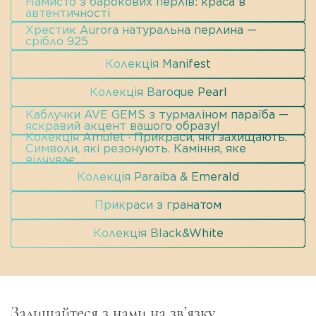
Намисто з барокових перлів: краса в
автентичності
Хрестик Aurora натуральна перлина —
срібло 925
Колекція Manifest
Колекція Baroque Pearl
Каблучки AVE GEMS з турмаліном параїба —
яскравий акцент вашого образу!
Колекція Amulet · Прикраси, які захищають.
Символи, які резонують. Каміння, яке
відчуває.
Колекція Paraiba & Emerald
Прикраси з гранатом
Колекція Black&White
Залишайтеся з нами на зв’язку