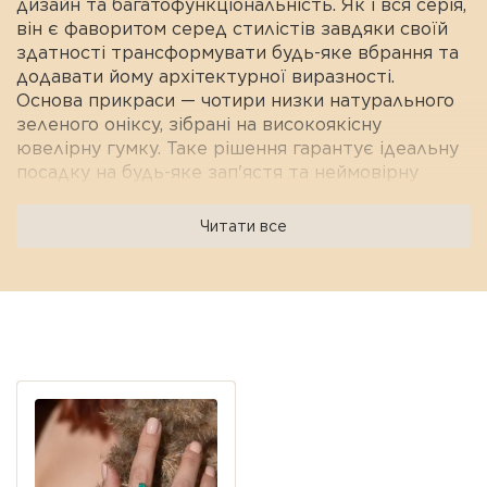
дизайн та багатофункціональність. Як і вся серія,
він є фаворитом серед стилістів завдяки своїй
здатності трансформувати будь-яке вбрання та
додавати йому архітектурної виразності.
Основа прикраси — чотири низки натурального
зеленого оніксу, зібрані на високоякісну
ювелірну гумку. Таке рішення гарантує ідеальну
посадку на будь-яке зап'ястя та неймовірну
зручність: браслет легко вдягати одним рухом,
без допомоги
Читати все
застібок
Характеристики:
Матеріал: Натуральний зелений онікс (4
Переглянуті пропозиції
мм).
Вставка: Гідротермальний СмарагдLab.
Розмір смарагд лабораторний: 18*25 мм.
Розмір виробу: 17-19 см
Основа: Високоякісна еластична ювелірна
гумка (універсальний розмір).