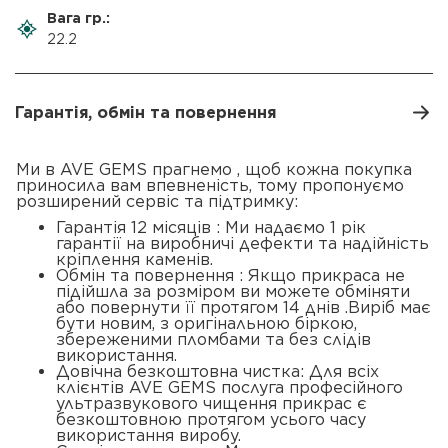
Вага гр.:
22.2
Гарантія, обмін та повернення
Ми в AVE GEMS прагнемо , щоб кожна покупка
приносила вам впевненість, тому пропонуємо
розширений сервіс та підтримку:
Гарантія 12 місяців : Ми надаємо 1 рік
гарантії на виробничі дефекти та надійність
кріплення каменів.
Обмін та повернення : Якщо прикраса не
підійшла за розміром ви можете обміняти
або повернути її протягом 14 днів .Виріб має
бути новим, з оригінальною біркою,
збереженими пломбами та без слідів
використання.
Довічна безкоштовна чистка: Для всіх
клієнтів AVE GEMS послуга професійного
ультразвукового чищення прикрас є
безкоштовною протягом усього часу
використання виробу.