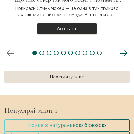
Що таке чокер і як його носити: повний гід
для дівчат
Прикраси Стиль Чокер — це одна з тих прикрас,
яка ніколи не виходить з моди. Він то зникає з
підіумів, то повертається з новою силою. Але що
таке чокер насправді, звідки він узявся і як
До статті
носити? Розбираємося разом! Що таке чокер?
Чокер — прикраса на шию, яка щіль..
Переглянути всі
Популярні запити
Кольє з натуральною бірюзою