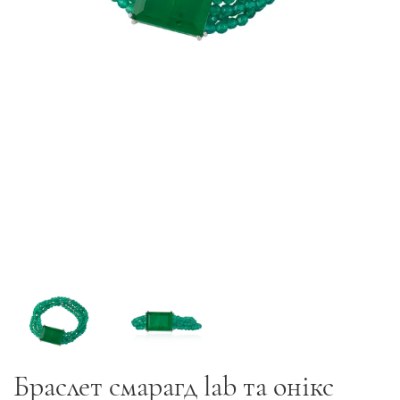
Браслет смарагд lab та онікс