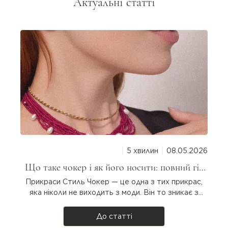
Актуальні статті
5 хвилин
08.05.2026
Що таке чокер і як його носити: повний гід
для дівчат
Прикраси Стиль Чокер — це одна з тих прикрас,
яка ніколи не виходить з моди. Він то зникає з
підіумів, то повертається з новою силою. Але що
таке чокер насправді, звідки він узявся і як
До статті
носити? Розбираємося разом! Що таке чокер?