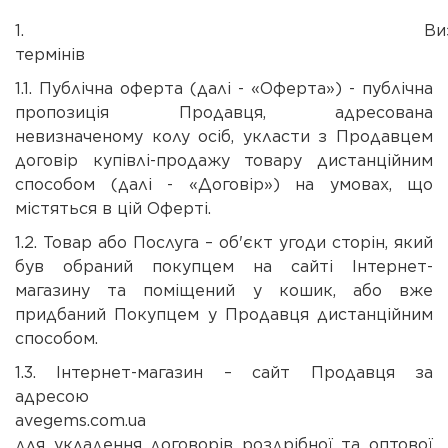
1. Визначен
термінів
1.1. Публічна оферта (далі - «Оферта») - публічна
пропозиція Продавця, адресована
невизначеному колу осіб, укласти з Продавцем
договір купівлі-продажу товару дистанційним
способом (далі - «Договір») на умовах, що
містяться в цій Оферті.
1.2. Товар або Послуга – об'єкт угоди сторін, який
був обраний покупцем на сайті Інтернет-
магазину та поміщений у кошик, або вже
придбаний Покупцем у Продавця дистанційним
способом.
1.3. Інтернет-магазин – сайт Продавця за
адресою
avegems.com.ua с
для укладення договорів роздрібної та оптової