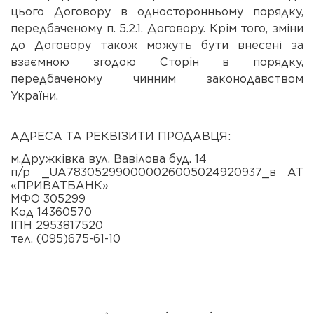
цього Договору в односторонньому порядку,
передбаченому п. 5.2.1. Договору. Крім того, зміни
до Договору також можуть бути внесені за
взаємною згодою Сторін в порядку,
передбаченому чинним законодавством
України
АДРЕСА ТА РЕКВІЗИТИ ПРОДАВЦЯ:
м.Дружківка вул. Вавілова буд. 14
п/р _UA783052990000026005024920937_в АТ
«ПРИВАТБАНК»
МФО 305299
Код 14360570
ІПН 2953817520
тел. (095)675-61-10