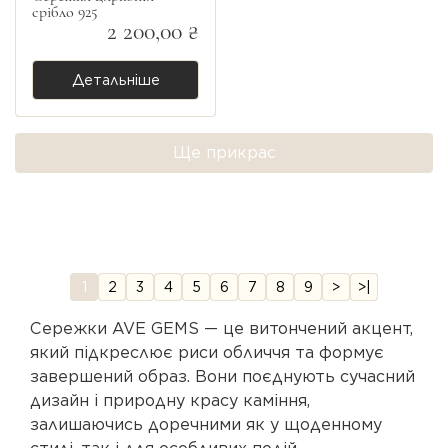
срібло 925
2 200,00 ₴
Детальніше
Ще прикрас
1
2
3
4
5
6
7
8
9
>
>|
Сережки AVE GEMS — це витончений акцент,
який підкреслює риси обличчя та формує
завершений образ. Вони поєднують сучасний
дизайн і природну красу каміння,
залишаючись доречними як у щоденному