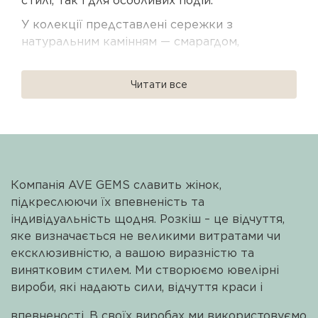
стилі, так і для особливих подій.
У колекції представлені сережки з
натуральним камінням — смарагдом,
сапфіром, рубіном, турмаліном, опалом і
перлами. Всі прикраси виконані зі срібла 925
Читати все
проби з родієвим або позолоченим
покриттям, що забезпечує довговічність і
делікатний блиск.
Серед моделей ви знайдете пусети,
сережки-підвіски, акцентні дизайни та
Компанія AVE GEMS славить жінок,
прикраси з перлами. Вони легко
підкреслюючи їх впевненість та
комбінуються між собою та дозволяють
індивідуальність щодня. Розкіш – це відчуття,
створювати сучасні образи — від
яке визначається не великими витратами чи
мінімалістичних до більш виразних.
ексклюзивністю, а вашою виразністю та
Сережки AVE GEMS — це прикраси з
винятковим стилем. Ми створюємо ювелірні
характером, які стають особистою деталлю
вироби, які надають сили, відчуття краси і
стилю. Ідеальні для подарунка або для себе,
з фірмовою упаковкою та доставкою по всій
впевненості. В своїх виробах ми використовуємо