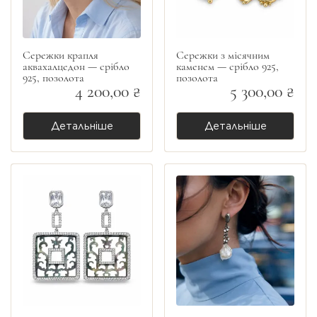
Сережки крапля
Сережки з місячним
аквахалцедон — срібло
каменем — срібло 925,
925, позолота
позолота
4 200,00 ₴
5 300,00 ₴
Детальніше
Детальніше