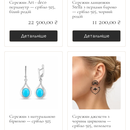
Сережки Art - deco
Сережки ланцюжки
перламутр — срібло 925,
Stella з перлами бароко
білий родій
— срібло 925, чорний
родій
22 500,00 ₴
11 200,00 ₴
Детальніше
Детальніше
Сережки з натуральною
Сережки джекети з
бірюзою — срібло 925
чорним цирконом —
срібло 925, позолота