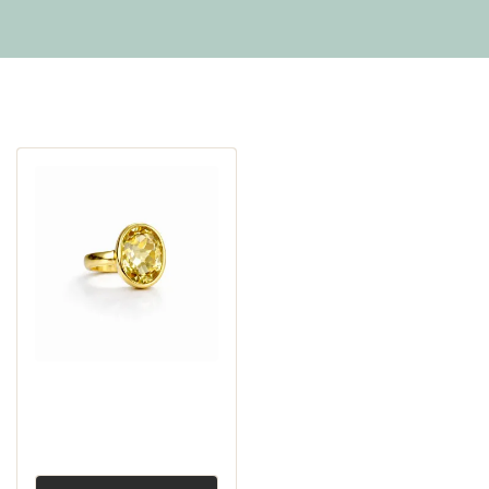
Переглянуті пропозиції
Каблучка цитрин
Manifest, овал — срібло
925, позолота
6 800,00 ₴