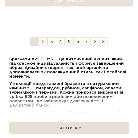
Ще прикрас
1
2
3
4
5
6
7
>
>|
Браслети AVE GEMS — це витончений акцент, який
підкреслює індивідуальність і формує завершений
образ. Дизайни створені так, щоб органічно
доповнювати як повсякденний стиль, так і особливі
моменти.
У колекції представлені браслети з натуральним
камінням — смарагдом, рубіном, сапфіром, опалом,
турмаліном і перлами. Кожна прикраса виконана зі
срібла 925 проби з родієвим або позолоченим
покриттям, що забезпечує довговічність і
делікатний блиск.
Ланцюжкові моделі, кафи, браслети на замочку або
на резинці — різні форми дозволяють легко
адаптувати прикрасу під настрій і стиль. Вони
гармонійно поєднуються між собою, створюючи
Читати все
сучасні багатошарові комбінації.
Браслети AVE GEMS — це прикраси з характером, які