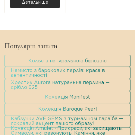
Детальніше
Популярні запити
Кольє з натуральною бірюзою
Намисто з барокових перлів: краса в
автентичності
Хрестик Aurora натуральна перлина —
срібло 925
Колекція Manifest
Колекція Baroque Pearl
Каблучки AVE GEMS з турмаліном параїба —
яскравий акцент вашого образу!
Колекція Amulet · Прикраси, які захищають.
Символи, які резонують. Каміння, яке