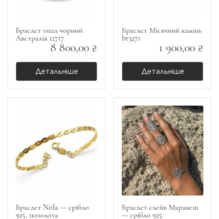
Браслет опал чорний
Браслет Місячний камінь
Австралія 12717
br3271
8 800,00 ₴
1 900,00 ₴
Детальніше
Детальніше
Браслет Nola — срібло
Браслет слейв Маракеш
925, позолота
— срібло 925