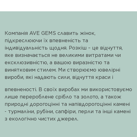
стають особистою деталлю образу. Ідеальні як для
подарунка, так і для власної колекції, з фірмовою
упаковкою та доставкою по всій Україні.
Компанія AVE GEMS славить жінок,
підкреслюючи їх впевненість та
індивідуальність щодня. Розкіш – це відчуття,
яке визначається не великими витратами чи
ексклюзивністю, а вашою виразністю та
винятковим стилем. Ми створюємо ювелірні
вироби, які надають сили, відчуття краси і
впевненості. В своїх виробах ми використовуємо
лише перероблене срібло та золото, а також
природні дорогоцінні та напівдорогоцінні камені
- турмаліни, рубіни, сапфіри, перли та інші камені
з екологічно чистих джерел.