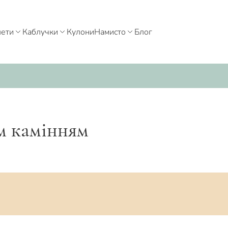
лети
Каблучки
Кулони
Намисто
Блог
м камінням