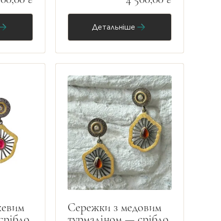
Детальніше
жевим
Сережки з медовим
срібло
турмаліном — срібло