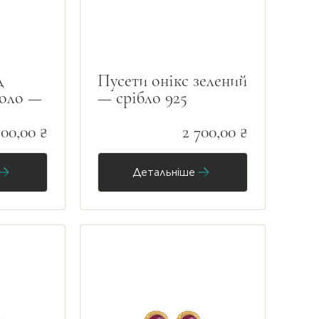
д
Пусети онікс зелений
коло —
— срібло 925
800,00 ₴
2 700,00 ₴
Детальніше