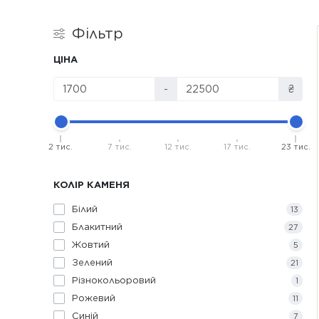
Фільтр
ЦІНА
-
₴
2 тис.
7 тис.
12 тис.
17 тис.
23 тис.
КОЛІР КАМЕНЯ
Білий
13
Блакитний
27
Жовтий
5
Зелений
21
Різнокольоровий
1
Рожевий
11
Синій
7