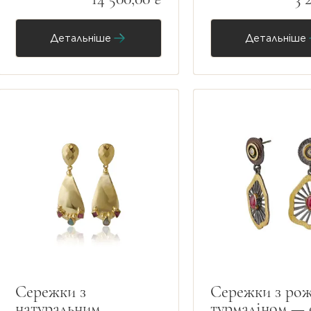
Детальніше
Детальніше
Сережки з
Сережки з ро
натуральним
турмаліном — 