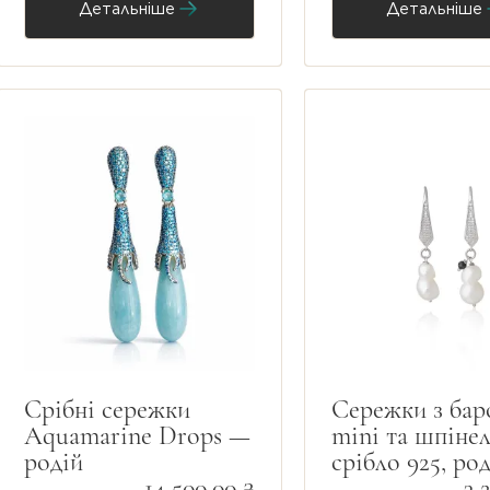
Детальніше
Детальніше
Срібні сережки
Сережки з бар
Aquamarine Drops —
mini та шпіне
родій
срібло 925, ро
14 500,00 ₴
3 