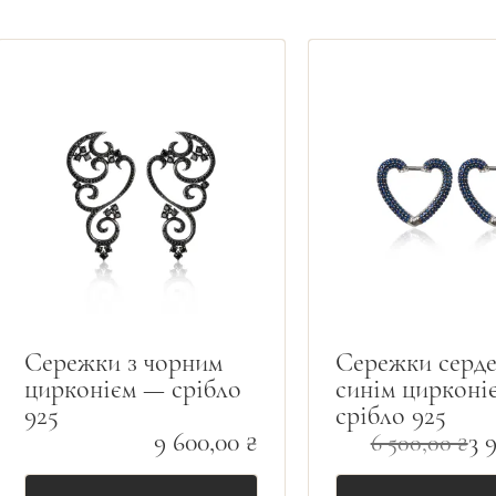
Сережки з чорним
Сережки серде
цирконієм — срібло
синім цирконі
925
срібло 925
9 600,00 ₴
3 
6 500,00 ₴