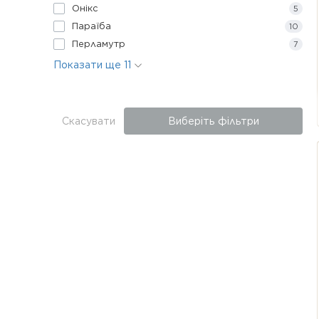
Онікс
5
Параїба
10
Перламутр
7
Показати ще 11
Скасувати
Виберіть фільтри