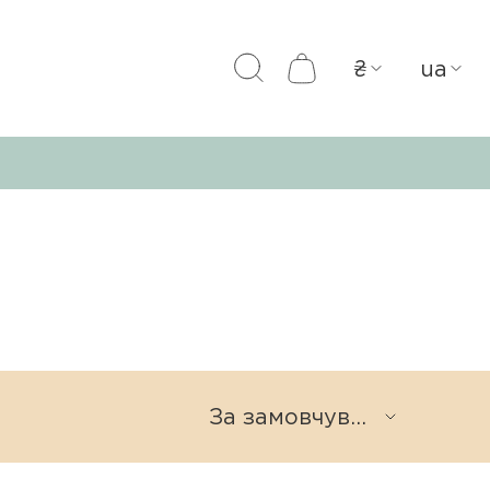
₴
ua
За замовчуванням