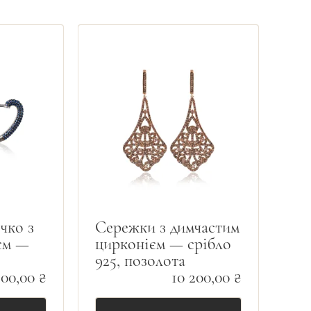
чко з
Сережки з димчастим
єм —
цирконієм — срібло
925, позолота
900,00 ₴
10 200,00 ₴