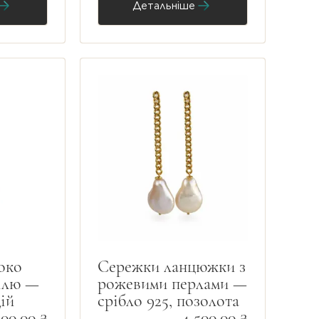
Детальніше
око
Сережки ланцюжки з
ллю —
рожевими перлами —
дій
срібло 925, позолота
200,00 ₴
4 500,00 ₴