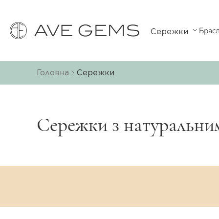
Брас
Сережки
Головна
Сережки
Сережки з натуральни