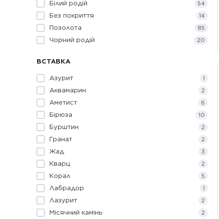
Білий родій
54
Без покриття
14
Позолота
85
Чорний родій
20
ВСТАВКА
Азурит
1
Аквамарин
2
Аметист
6
Бірюза
10
Бурштин
2
Гранат
2
Жад
3
Кварц
2
Корал
5
Лабрадор
1
Лазурит
2
Місячний камінь
2