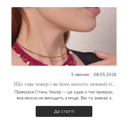
5 хвилин
08.05.2026
Що таке чокер і як його носити: повний гід
для дівчат
Прикраси Стиль Чокер — це одна з тих прикрас,
яка ніколи не виходить з моди. Він то зникає з
підіумів, то повертається з новою силою. Але що
таке чокер насправді, звідки він узявся і як
До статті
носити? Розбираємося разом! Що таке чокер?
Чокер — прикраса на шию, яка щіль..