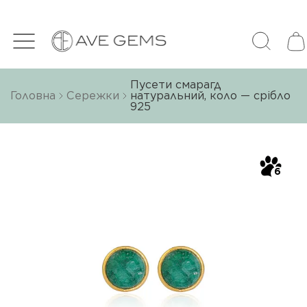
Пусети смарагд
Головна
Сережки
натуральний, коло — срібло
925
6