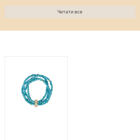
Смарагд - це маніфест живої енергії та
внутрішнього оновлення. Як значущий амулет,
Читати все
він допомагає зберігати душевний спокій та
гармонію, нагадуючи про право бути собою -
справжньою та природною. Його зелений
відблиск дарує відчуття ресурсу навіть у
Переглянуті пропозиції
найнапруженіші моменти.
Характеристики:
Матеріал: Срібло 925 проби.
Покриття:
Позолот
Вставка: Натуральний смарагд.
Розмір вставки: 6 мм.
Браслет бірюза 3 мм
багатошаровий — срібло
925, позолота