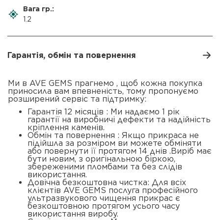
Вага гр.:
1.2
Гарантія, обмін та повернення
Ми в AVE GEMS прагнемо , щоб кожна покупка
приносила вам впевненість, тому пропонуємо
розширений сервіс та підтримку:
Гарантія 12 місяців : Ми надаємо 1 рік
гарантії на виробничі дефекти та надійність
кріплення каменів.
Обмін та повернення : Якщо прикраса не
підійшла за розміром ви можете обміняти
або повернути її протягом 14 днів .Виріб має
бути новим, з оригінальною біркою,
збереженими пломбами та без слідів
використання.
Довічна безкоштовна чистка: Для всіх
клієнтів AVE GEMS послуга професійного
ультразвукового чищення прикрас є
безкоштовною протягом усього часу
використання виробу.