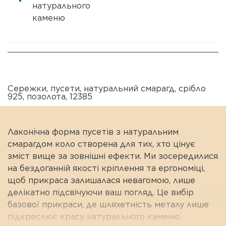
натурального
каменю
Сережки
,
пусети
,
натуральний смарагд
,
срібло
925
,
позолота
,
12385
Лаконічна форма пусетів з натуральним
смарагдом коло створена для тих, хто цінує
зміст вище за зовнішні ефекти. Ми зосередилися
на бездоганній якості кріплення та ергономіці,
щоб прикраса залишалася невагомою, лише
делікатно підсвічуючи ваш погляд. Це вибір
базової прикраси, де шляхетність металу лише
підкреслює красу натурального каменю.