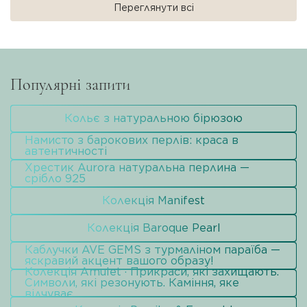
Переглянути всі
Популярні запити
Кольє з натуральною бірюзою
Намисто з барокових перлів: краса в
автентичності
Хрестик Aurora натуральна перлина —
срібло 925
Колекція Manifest
Колекція Baroque Pearl
Каблучки AVE GEMS з турмаліном параїба —
яскравий акцент вашого образу!
Колекція Amulet · Прикраси, які захищають.
Символи, які резонують. Каміння, яке
відчуває.