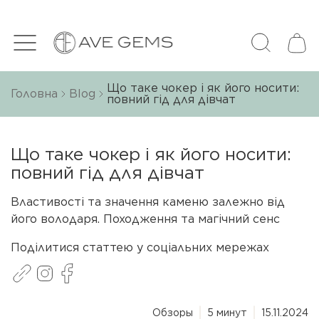
Що таке чокер і як його носити:
Головна
Blog
повний гід для дівчат
Що таке чокер і як його носити:
повний гід для дівчат
Властивості та значення каменю залежно від
його володаря. Походження та магічний сенс
Поділитися статтею у соціальних мережах
Обзоры
5 минут
15.11.2024