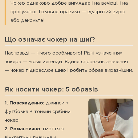
Чокер однаково добре виглядає і на вечірці, і на
прогулянці. Головне правило — відкритий виріз
або декольте!
Що означає чокер на шиї?
Насправді — нічого особливого! Різні «значення»
чокера — міські легенди. Єдине справжнє значення
— чокер підкреслює шию і робить образ виразнішим.
Як носити чокер: 5 образів
1. Повсякденно:
джинси +
футболка + тонкий срібний
чокер
2. Романтично:
плаття з
відкритими плечима +