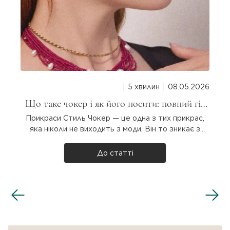
5 хвилин
08.05.2026
Що таке чокер і як його носити: повний гід
для дівчат
Прикраси Стиль Чокер — це одна з тих прикрас,
яка ніколи не виходить з моди. Він то зникає з
підіумів, то повертається з новою силою. Але що
таке чокер насправді, звідки він узявся і як
До статті
носити? Розбираємося разом! Що таке чокер?
Чокер — прикраса на шию, яка щіль..