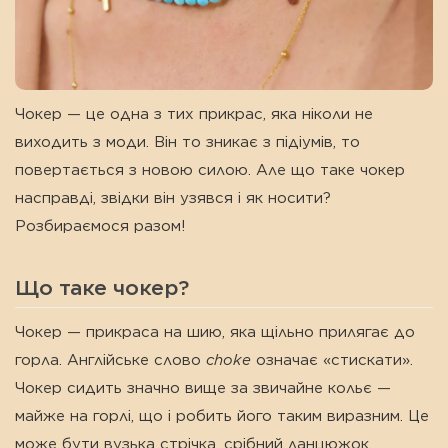
Чокер — це одна з тих прикрас, яка ніколи не
виходить з моди. Він то зникає з підіумів, то
повертається з новою силою. Але що таке чокер
насправді, звідки він узявся і як носити?
Розбираємося разом!
Що таке чокер?
Чокер — прикраса на шию, яка щільно прилягає до
горла. Англійське слово
choke
означає «стискати».
Чокер сидить значно вище за звичайне кольє —
майже на горлі, що і робить його таким виразним. Це
може бути вузька стрічка, срібний ланцюжок,