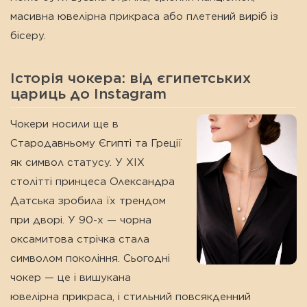
масивна ювелірна прикраса або плетений виріб із
бісеру.
Історія чокера: від єгипетських
цариць до Instagram
Чокери носили ще в
Стародавньому Єгипті та Греції
як символ статусу. У XIX
столітті принцеса Олександра
Датська зробила їх трендом
при дворі. У 90-х — чорна
оксамитова стрічка стала
символом покоління. Сьогодні
чокер — це і вишукана
ювелірна прикраса, і стильний повсякденний