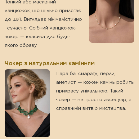
Тонкий або масивний
ланцюжок, що щільно прилягає
до шиї. Виглядає мінімалістично
і сучасно. Срібний ланцюжок-
чокер — класика для будь-
якого образу.
Чокер з натуральним камінням
Параїба, смарагд, перли,
аметист — кожен камінь робить
прикрасу унікальною. Такий
чокер — не просто аксесуар, а
справжній витвір мистецтва.