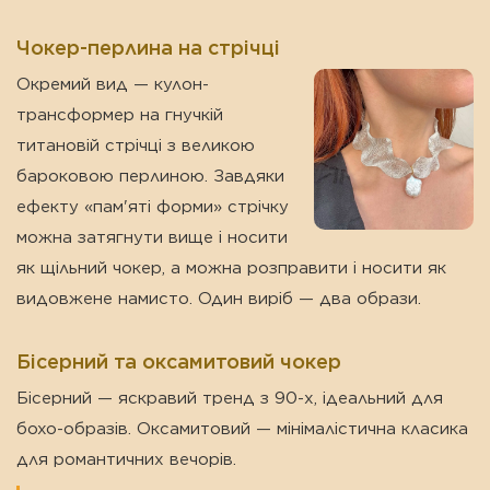
Чокер-перлина на стрічці
Окремий вид — кулон-
трансформер на гнучкій
титановій стрічці з великою
бароковою перлиною. Завдяки
ефекту «пам'яті форми» стрічку
можна затягнути вище і носити
як щільний чокер, а можна розправити і носити як
видовжене намисто. Один виріб — два образи.
Бісерний та оксамитовий чокер
Бісерний — яскравий тренд з 90-х, ідеальний для
бохо-образів. Оксамитовий — мінімалістична класика
для романтичних вечорів.