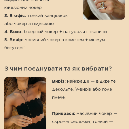
ювелірний чокер
3. В офіс:
тонкий ланцюжок
або чокер з підвіскою
4. Бохо:
бісерний чокер + натуральні тканини
5. Вечір:
масивний чокер з каменем + мінімум
біжутерії
З чим поєднувати та як вибрати?
Виріз:
найкраще — відкрите
декольте, V-виріз або голе
плече.
Прикраси:
масивний чокер —
скромні сережки, тонкий —