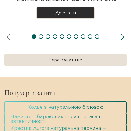
підіумів, то повертається з новою силою. Але що
таке чокер насправді, звідки він узявся і як
До статті
носити? Розбираємося разом! Що таке чокер?
Чокер — прикраса на шию, яка щіль..
Переглянути всі
Популярні запити
Кольє з натуральною бірюзою
Намисто з барокових перлів: краса в
автентичності
Хрестик Aurora натуральна перлина —