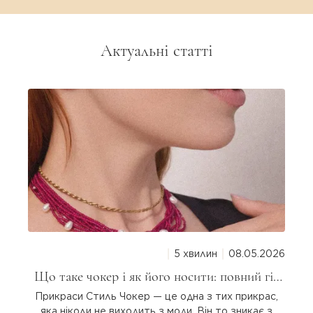
Актуальні статті
5 хвилин
08.05.2026
Що таке чокер і як його носити: повний гід
для дівчат
Прикраси Стиль Чокер — це одна з тих прикрас,
яка ніколи не виходить з моди. Він то зникає з