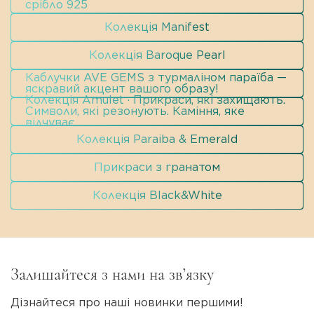
срібло 925
Колекція Manifest
Колекція Baroque Pearl
Каблучки AVE GEMS з турмаліном параїба —
яскравий акцент вашого образу!
Колекція Amulet · Прикраси, які захищають.
Символи, які резонують. Каміння, яке
відчуває.
Колекція Paraiba & Emerald
Прикраси з гранатом
Колекція Black&White
Залишайтеся з нами на зв’язку
Дізнайтеся про наші новинки першими!