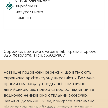
стиль ювелірним
виробом із
натурального
каменю
Сережки
,
великий смарагд lab
,
крапля
,
срібло
925
,
позолота
,
er31835302Pa07
Розкішні подовжені сережки, що втілюють
справжню архітектурну виразність. Велична
крапля смарагда у поєднанні з класичною
англійською застібкою створює надійний та
водночас неймовірно стильний аксесуар.
Завдяки довжині 55 мм, прикраса витончено
підкреслює овал обличчя, стаючи головним