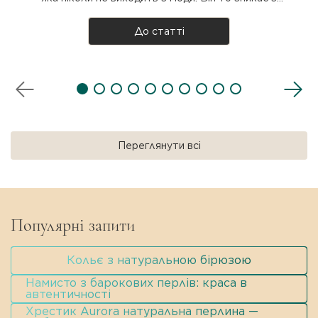
підіумів, то повертається з новою силою. Але що
таке чокер насправді, звідки він узявся і як
До статті
носити? Розбираємося разом! Що таке чокер?
Чокер — прикраса на шию, яка щіль..
Переглянути всі
Популярні запити
Кольє з натуральною бірюзою
Намисто з барокових перлів: краса в
автентичності
Хрестик Aurora натуральна перлина —