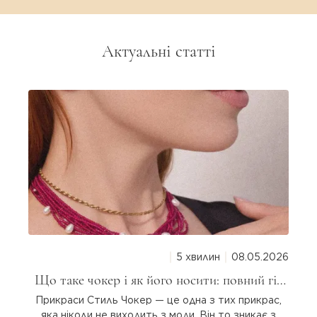
Актуальні статті
5 хвилин
08.05.2026
Що таке чокер і як його носити: повний гід
для дівчат
Прикраси Стиль Чокер — це одна з тих прикрас,
яка ніколи не виходить з моди. Він то зникає з