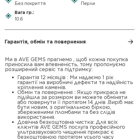
Без покриття
Перли
Вага гр.:
10.6
Гарантія, обмін та повернення
Ми в AVE GEMS прагнемо , щоб кожна покупка
приносила вам впевненість, тому пропонуємо
розширений сервіс та підтримку:
Гарантія 12 місяців : Ми надаємо 1 рік
гарантії на виробничі дефекти та надійність
кріплення каменів.
Обмін та повернення : Якщо прикраса не
підійшла за розміром ви можете обміняти
або повернути її протягом 14 днів .Виріб має
бути новим, з оригінальною біркою,
збереженими пломбами та без слідів
використання.
Довічна безкоштовна чистка: Для всіх
клієнтів AVE GEMS послуга професійного
ультразвукового чищення прикрас є
безкоштовною протягом усього часу