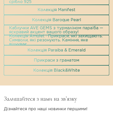
срібло 925
Колекція Manifest
Колекція Baroque Pearl
Каблучки AVE GEMS з турмаліном параїба —
яскравий акцент вашого образу!
Колекція Amulet · Прикраси, які захищають.
Символи, які резонують. Каміння, яке
відчуває.
Колекція Paraiba & Emerald
Прикраси з гранатом
Колекція Black&White
Залишайтеся з нами на зв’язку
Дізнайтеся про наші новинки першими!