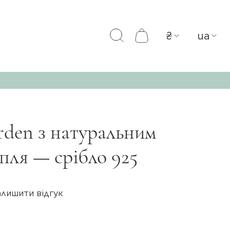
₴
ua
den з натуральним
пля — срібло 925
алишити відгук