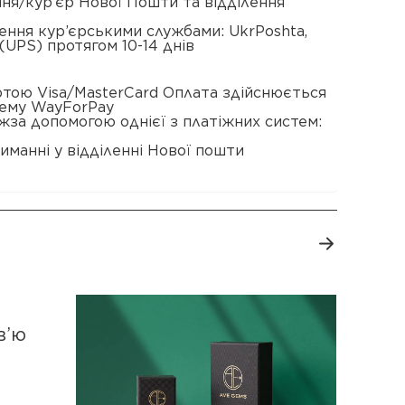
ення/кур’єр Нової Пошти та відділення
ення кур’єрськими службами: UkrPoshta,
(UPS) протягом 10-14 днів
ртою Visa/MasterCard Оплата здійснюється
тему WayForPay
жза допомогою однієї з платіжних систем:
иманні у відділенні Нової пошти
в’ю