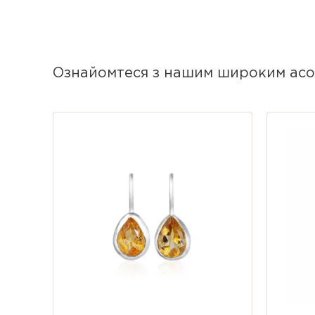
сережки та абсолютну невагомість
Унікальний характер: Оскільки ко
можуть незначно відрізнятися від
Ознайомтеся з нашим широким асо
Характеристики
Колекція: Garden.
Матеріал: Срібло 925 проби.
Вставка: Натуральний блакитни
Форма вставки: Витончена кра
Розмір вставки: 10 мм.
Довжина виробу: 2 см.
Тип застібки: Французька петля
Особливість: Живий природний 
Робота: Ексклюзивна ручна роб