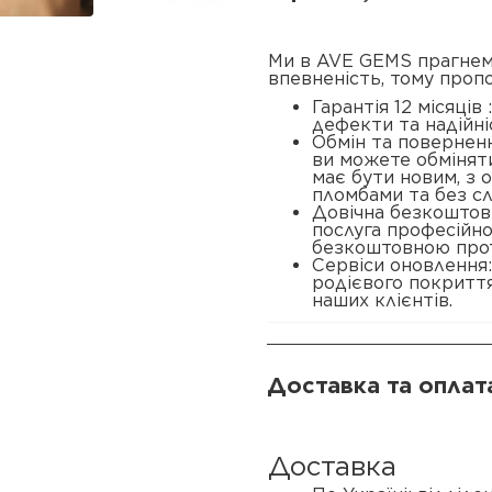
Ми в AVE GEMS прагнем
впевненість, тому проп
Гарантія 12 місяців
дефекти та надійні
Обмін та поверненн
ви можете обміняти
має бути новим, з
пломбами та без сл
Довічна безкоштовн
послуга професійн
безкоштовною прот
Сервіси оновлення
родієвого покриття
наших клієнтів.
Доставка та оплат
Доставка