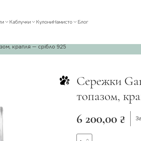
ти
Каблучки
Кулони
Намисто
Блог
зом, крапля — срібло 925
Сережки Gar
6
топазом, кра
6 200,00 ₴
З