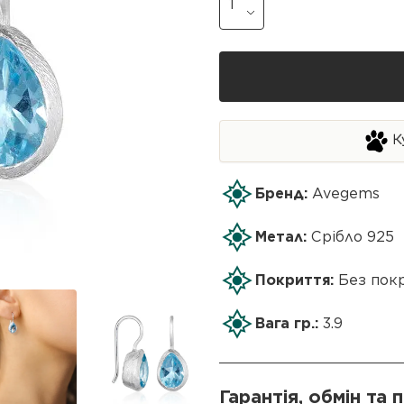
К
Бренд:
Avegems
Метал:
Срібло 925
Покриття:
Без пок
Вага гр.:
3.9
Гарантія, обмін та