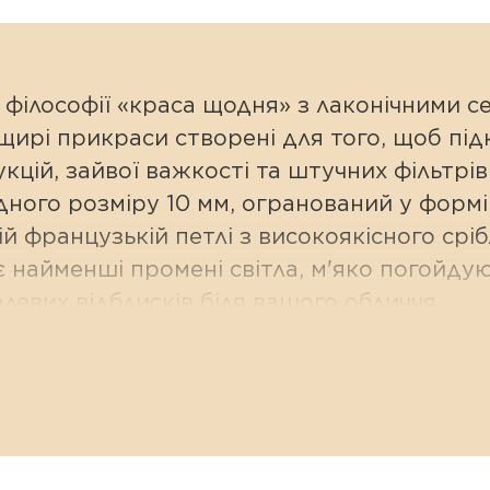
 філософії «краса щодня» з лаконічними с
та щирі прикраси створені для того, щоб 
укцій, зайвої важкості та штучних фільтрі
ного розміру 10 мм, огранований у формі 
й французькій петлі з високоякісного сріб
є найменші промені світла, м'яко погойду
вих відблисків біля вашого обличчя.
льору та щоденний комфорт:
н повністю звільнений від масивних мета
ити свою природну магію.
рочуд зручна застібка забезпечує легке о