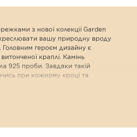
ережками з нової колекції Garden
підкреслювати вашу природну вроду
в. Головним героєм дизайну є
витонченої краплі. Камінь
ла 925 проби. Завдяки такій
ючись при кожному кроці та
левих елементів, дозволяючи
дягання, правильну посадку