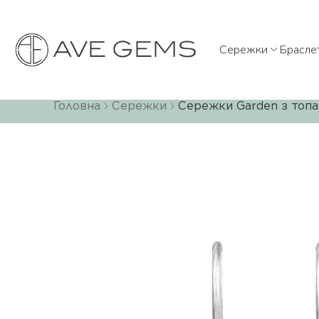
Сережки
Брасле
Головна
Сережки
Сережки Garden з топа