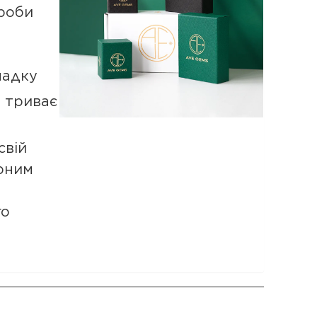
роби
падку
а триває
свій
рним
го