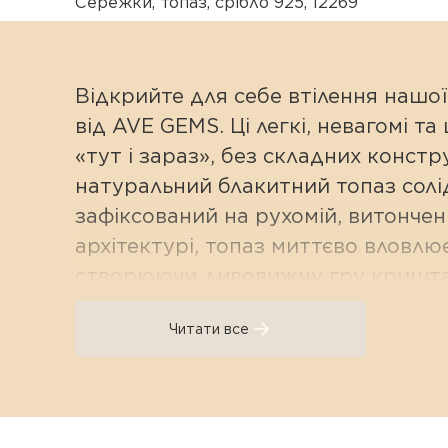
Сережки
,
топаз
,
срібло 925
,
12269
Відкрийте для себе втілення нашої
від AVE GEMS. Ці легкі, невагомі 
«тут і зараз», без складних констр
натуральний блакитний топаз солід
зафіксований на рухомій, витончені
архітектурі, топаз миттєво вловлю
створюючи дивовижну гру криштале
Лаконічність, чистота ко
Читати все
Головний акцент на мінерал: Дизай
чистому блакитному каменю розкр
Анатомічна французька петля: Нап