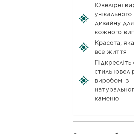
Ювелірні ви
унікального
дизайну для
кожного ви
Красота, як
все життя
Підкресліть 
стиль ювелі
виробом із
натурально
каменю