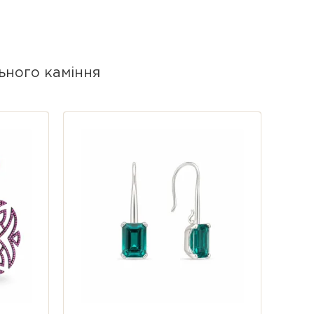
 та внутрішня структура топазу
тю ексклюзивною.
ьного каміння