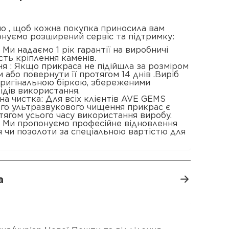
о , щоб кожна покупка приносила вам
онуємо розширений сервіс та підтримку:
 : Ми надаємо 1 рік гарантії на виробничі
сть кріплення каменів.
я : Якщо прикраса не підійшла за розміром
 або повернути її протягом 14 днів .Виріб
 оригінальною біркою, збереженими
ідів використання.
а чистка: Для всіх клієнтів AVE GEMS
ого ультразвукового чищення прикрас є
ягом усього часу використання виробу.
: Ми пропонуємо професійне відновлення
 чи позолоти за спеціальною вартістю для
а