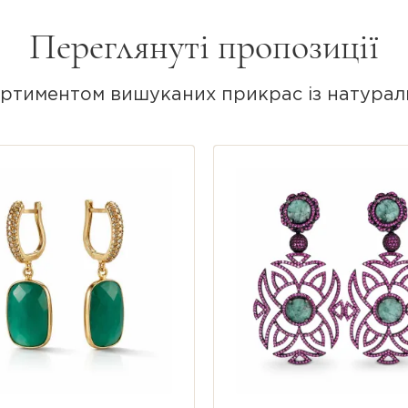
 протягом усього дня.
Переглянуті пропозиції
жен мінерал створений природою, відтінок
 фото, роблячи вашу пару сережок повніс
ртиментом вишуканих прикрас із натурал
й топаз.
пля.
 (рухома та невагома).
відтінок каменю, мінімалістичний дизайн.
ота.