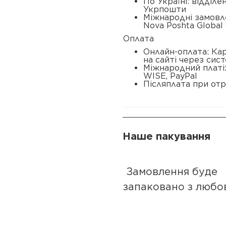
По Україні: відділ
Укрпошти
Міжнародні замовл
Nova Poshta Global 
Оплата
Онлайн-оплата: Ка
на сайті через сис
Міжнародний платі
WISE, PayPal
Післяплата при отр
Наше пакування
Замовлення буде
запаковано з любо