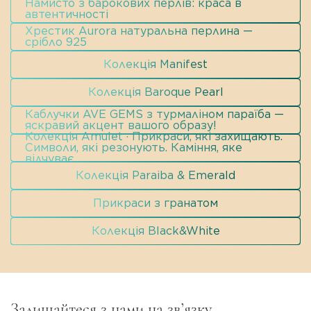
Намисто з барокових перлів: краса в
автентичності
Хрестик Aurora натуральна перлина —
срібло 925
Колекція Manifest
Колекція Baroque Pearl
Каблучки AVE GEMS з турмаліном параїба —
яскравий акцент вашого образу!
Колекція Amulet · Прикраси, які захищають.
Символи, які резонують. Каміння, яке
відчуває.
Колекція Paraiba & Emerald
Прикраси з гранатом
Колекція Black&White
Залишайтеся з нами на зв’язку