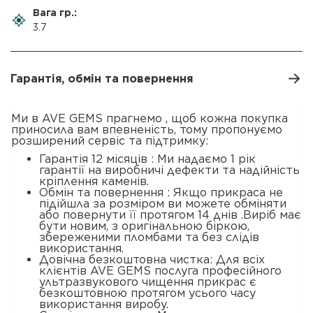
Вага гр.:
3.7
Гарантія, обмін та повернення
Ми в AVE GEMS прагнемо , щоб кожна покупка
приносила вам впевненість, тому пропонуємо
розширений сервіс та підтримку:
Гарантія 12 місяців : Ми надаємо 1 рік
гарантії на виробничі дефекти та надійність
кріплення каменів.
Обмін та повернення : Якщо прикраса не
підійшла за розміром ви можете обміняти
або повернути її протягом 14 днів .Виріб має
бути новим, з оригінальною біркою,
збереженими пломбами та без слідів
використання.
Довічна безкоштовна чистка: Для всіх
клієнтів AVE GEMS послуга професійного
ультразвукового чищення прикрас є
безкоштовною протягом усього часу
використання виробу.