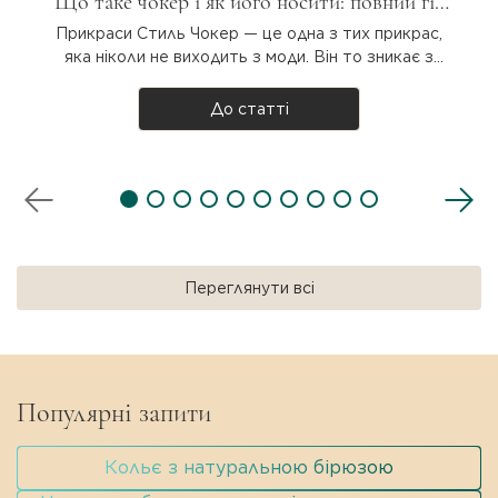
Що таке чокер і як його носити: повний гід
для дівчат
Прикраси Стиль Чокер — це одна з тих прикрас,
яка ніколи не виходить з моди. Він то зникає з
підіумів, то повертається з новою силою. Але що
таке чокер насправді, звідки він узявся і як
До статті
носити? Розбираємося разом! Що таке чокер?
Чокер — прикраса на шию, яка щіль..
Переглянути всі
Популярні запити
Кольє з натуральною бірюзою