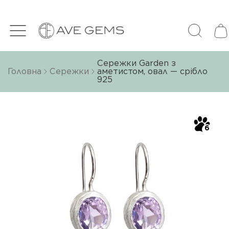
Сережки Garden з
Головна
Сережки
аметистом, овал — срібло
925
6