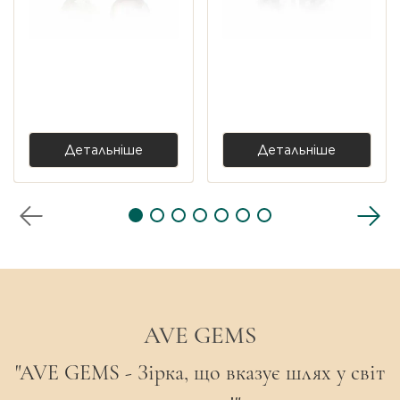
Довжина виробу:
2 см
Тип застібки:
Французька петля
Срібні сережки Fusion з
Срібні сережки Fusion з
перлами та параїбою lab
перлами та смарагдом
lab
Колекція:
Garden
6 500,00 ₴
6 500,00 ₴
Особливість:
Кожна вставка є унікальною,
тому форма та відтінок мінералу можуть
Детальніше
Детальніше
незначно відрізнятися від фото, що
підкреслює шляхетне природне
походження каменю.
AVE GEMS
"AVE GEMS - Зірка, що вказує шлях у світ