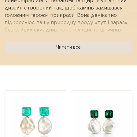
неймовірно легкі, невагомі та щирі. Елегантний
дизайн створений так, щоб камінь залишався
головним героєм прикраси. Вона делікатно
підкреслює вашу природну вроду «тут і зараз»,
без зайвих складних конструкцій та штучних
фільтрів.
Натуральний аметист овальної форми — це ваш
Читати все
особистий амулет внутрішньої гармонії. Його
м'який, чарівний відтінок допомагає ефективно
знімати стрес, заспокоювати думки та
трансформувати повсякденну тривогу у творчу
Переглянуті пропозиції
натхненну енергію та щиру радість.
Характеристики:
Матеріал:
Срібло 925 проби
Вставка:
Натуральний аметист
Форма вставки:
Овал
Розмір вставки:
9 мм