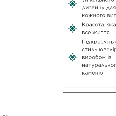
дизайну для
кожного ви
Красота, як
все життя
Підкресліть 
стиль ювелі
виробом із
натурально
каменю