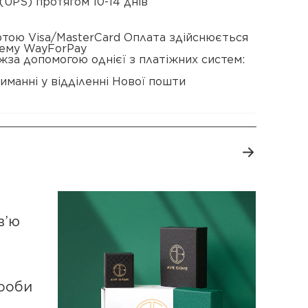
(UPS) протягом 10-14 днів
ртою Visa/MasterCard Оплата здійснюється
тему WayForPay
жза допомогою однієї з платіжних систем:
иманні у відділенні Нової пошти
в’ю
роби