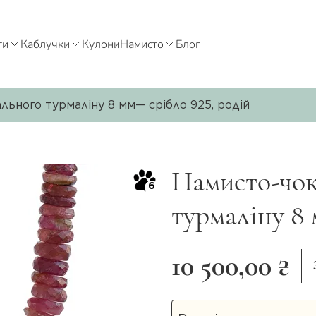
ти
Каблучки
Кулони
Намисто
Блог
льного турмаліну 8 мм— срібло 925, родій
Намисто-чок
6
турмаліну 8 
10 500,00 ₴