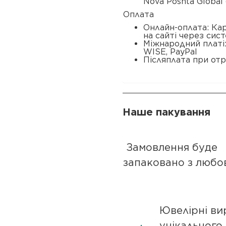
Nova Poshta Global 
Оплата
Онлайн-оплата: Ка
на сайті через сис
Міжнародний платі
WISE, PayPal
Післяплата при отр
Наше пакування
Замовлення буде
запаковано з любо
Ювелірні ви
унікального