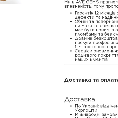
Ми в AVE GEMS прагнем
впевненість, тому проп
Гарантія 12 місяців
дефекти та надійні
Обмін та поверненн
ви можете обміняти
має бути новим, з
пломбами та без сл
Довічна безкоштовн
послуга професійн
безкоштовною прот
Сервіси оновлення
родієвого покриття
наших клієнтів.
Доставка та оплат
Доставка
По Україні: відділ
Укрпошти
Міжнародні замовл