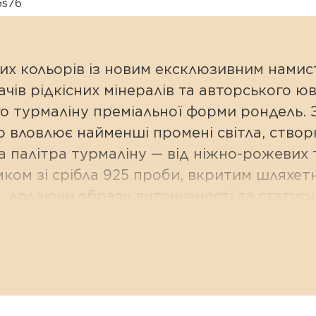
Gs76
их кольорів із новим ексклюзивним намис
чів рідкісних мінералів та авторського ю
о турмаліну преміальної форми рондель.
 вловлює найменші промені світла, створ
а палітра турмаліну — від ніжно-рожевих 
мком зі срібла 925 проби, вкритим шляхет
, додаючи образу витонченості та статусу
ганне огранювання:
альні турмаліни діаметром 8 мм у формі 
мінь має свій природний характер.
я білим родієм захищає застібку від тьмян