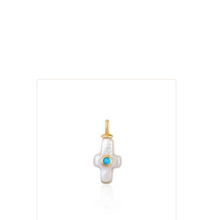
платиновий блиск, що гармонійно 
Акцент на витонченість: Довжина 
самостійним акцентом або основою
Ознайомтеся з нашим широким асо
Характеристики
Матеріал: Срібло 925 проби.
Покриття: Білий родій.
Вставка: Натуральний турмалін
Розмір намистин: 8 мм.
Довжина виробу: 40 см.
Тип прикраси: Намисто / Чокер
Робота: Ексклюзивна ручна ро
Енергетика каменів: Символ душевно
Натуральний турмалін рондель: У сві