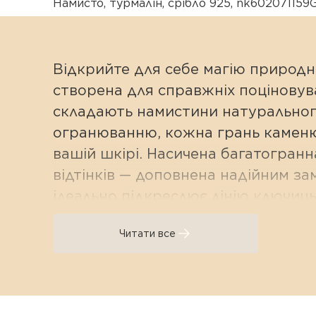
Намисто
,
турмалін
,
срібло 925
,
nk602071159
Відкрийте для себе магію природн
створена для справжніх поціновува
складають намистини натуральног
огранюванню, кожна грань каменю
вашій шкірі. Насичена багатогранн
відтінків — доповнена надійним за
ідеально підкреслює лінію ключиць
Глибина кольору та бездо
Читати все
Унікальна палітра природи: Натур
неповторний градієнт, де кожен ка
Дзеркальний блиск срібла: Покритт