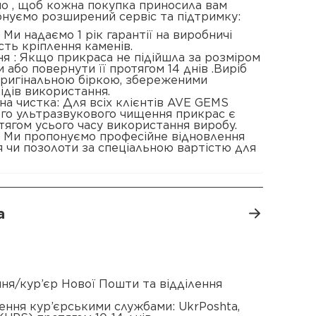
о , щоб кожна покупка приносила вам
онуємо розширений сервіс та підтримку:
 : Ми надаємо 1 рік гарантії на виробничі
сть кріплення каменів.
я : Якщо прикраса не підійшла за розміром
 або повернути її протягом 14 днів .Виріб
 оригінальною біркою, збереженими
ідів використання.
а чистка: Для всіх клієнтів AVE GEMS
ого ультразвукового чищення прикрас є
ягом усього часу використання виробу.
: Ми пропонуємо професійне відновлення
 чи позолоти за спеціальною вартістю для
а
ення/кур’єр Нової Пошти та відділення
ення кур’єрськими службами: UkrPoshta,