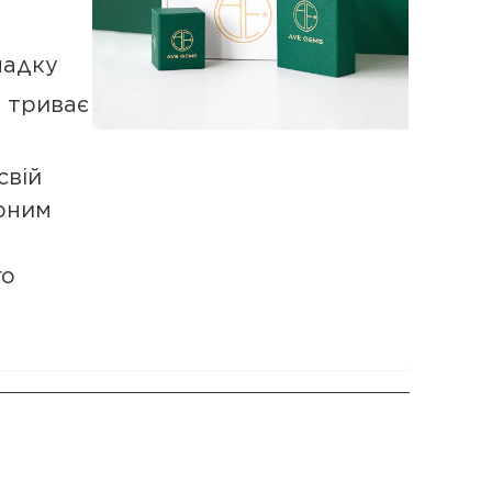
падку
а триває
свій
рним
го