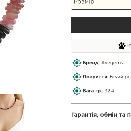
К
Бренд:
Avegems
Покриття:
Білий ро
Вага гр.:
32.4
Гарантія, обмін та