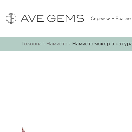
Сережки
Брасле
Головна
Намисто
Намисто-чокер з натура