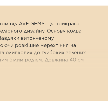
том від AVE GEMS. Ця прикраса
велірного дизайну. Основу кольє
 Завдяки витонченому
юючи розкішне мерехтіння на
та оливкових до глибоких зелених
ним білим родієм. Довжина 40 см
.
огранованих ронделей створюють
іння та дарує їй холодний