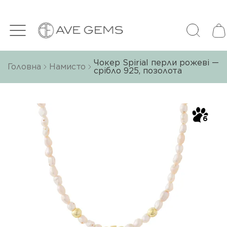
Чокер Spirial перли рожеві —
Головна
Намисто
срібло 925, позолота
6