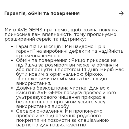
Гарантія, обмін та повернення
Ми в AVE GEMS прагнемо , щоб кожна покупка
приносила вам впевненість, тому пропонуємо
розширений сервіс та підтримку:
Гарантія 12 місяців : Ми надаємо 1 рік
гарантії на виробничі дефекти та надійність
кріплення каменів.
Обмін та повернення : Якщо прикраса не
підійшла за розміром ви можете обміняти
або повернути її протягом 14 днів .Виріб має
бути новим, з оригінальною біркою,
збереженими пломбами та без слідів
використання.
Довічна безкоштовна чистка: Для всіх
клієнтів AVE GEMS послуга професійного
ультразвукового чищення прикрас є
безкоштовною протягом усього часу
використання виробу.
Сервіси оновлення: Ми пропонуємо
професійне відновлення родієвого
покриття чи позолоти за спеціальною
вартістю для наших клієнтів.