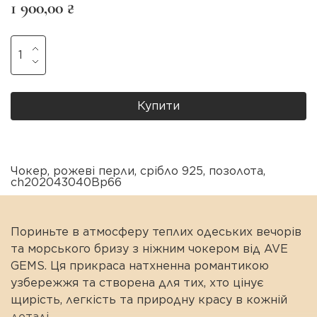
1 900,00 ₴
Купити
Чокер
,
рожеві перли
,
срібло 925
,
позолота
,
ch202043040Bp66
Пориньте в атмосферу теплих одеських вечорів
та морського бризу з ніжним чокером від AVE
GEMS. Ця прикраса натхненна романтикою
узбережжя та створена для тих, хто цінує
щирість, легкість та природну красу в кожній
деталі.