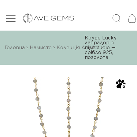
Кольє Lucky
лабрадор з
Головна
Намисто
Колекція Amulet
підвіскою —
срібло 925,
позолота
6