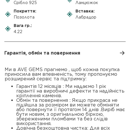
Срібло 925
Ланцюжок
Покриття:
Вставка:
Позолота
Лабрадор
Вага гр.:
4.22
Гарантія, обмін та повернення
Ми в AVE GEMS прагнемо , щоб кожна покупка
приносила вам впевненість, тому пропонуємо
розширений сервіс та підтримку:
Гарантія 12 місяців : Ми надаємо 1 рік
гарантії на виробничі дефекти та надійність
кріплення каменів.
Обмін та повернення : Якщо прикраса не
підійшла за розміром ви можете обміняти
або повернути її протягом 14 днів .Виріб має
бути новим, з оригінальною біркою,
збереженими пломбами та без слідів
використання.
Довічна безкоштовна чистка: Для всіх