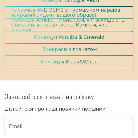
Колекція Baroque Pearl
Каблучки AVE GEMS з турмаліном параїба —
яскравий акцент вашого образу!
Колекція Amulet · Прикраси, які захищають.
Символи, які резонують. Каміння, яке
відчуває.
Колекція Paraiba & Emerald
Прикраси з гранатом
Колекція Black&White
Залишайтеся з нами на зв’язку
Дізнайтеся про наші новинки першими!