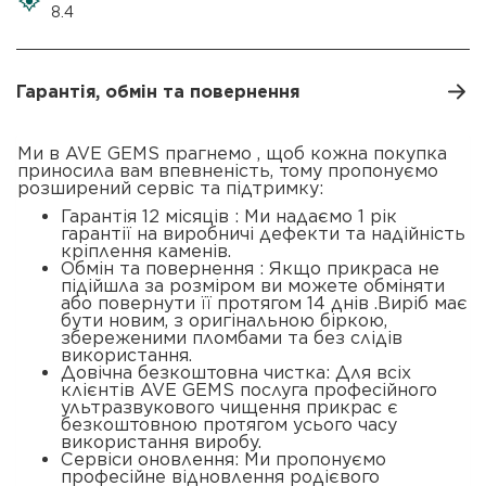
8.4
Гарантія, обмін та повернення
Ми в AVE GEMS прагнемо , щоб кожна покупка
приносила вам впевненість, тому пропонуємо
розширений сервіс та підтримку:
Гарантія 12 місяців : Ми надаємо 1 рік
гарантії на виробничі дефекти та надійність
кріплення каменів.
Обмін та повернення : Якщо прикраса не
підійшла за розміром ви можете обміняти
або повернути її протягом 14 днів .Виріб має
бути новим, з оригінальною біркою,
збереженими пломбами та без слідів
використання.
Довічна безкоштовна чистка: Для всіх
клієнтів AVE GEMS послуга професійного
ультразвукового чищення прикрас є
безкоштовною протягом усього часу
використання виробу.
Сервіси оновлення: Ми пропонуємо
професійне відновлення родієвого