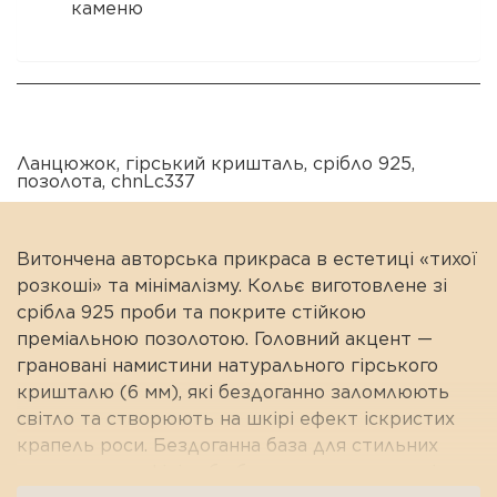
каменю
Ланцюжок
,
гірський кришталь
,
срібло 925
,
позолота
,
chnLc337
Витончена авторська прикраса в естетиці «тихої
розкоші» та мінімалізму. Кольє виготовлене зі
срібла 925 проби та покрите стійкою
преміальною позолотою. Головний акцент —
грановані намистини натурального гірського
кришталю (6 мм), які бездоганно заломлюють
світло та створюють на шкірі ефект іскристих
крапель роси. Бездоганна база для стильних
щоденних аутфітів або багатошарових ювелірних