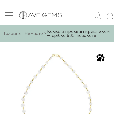
Кольє з гірським кришталем
Головна
Намисто
— срібло 925, позолота
6