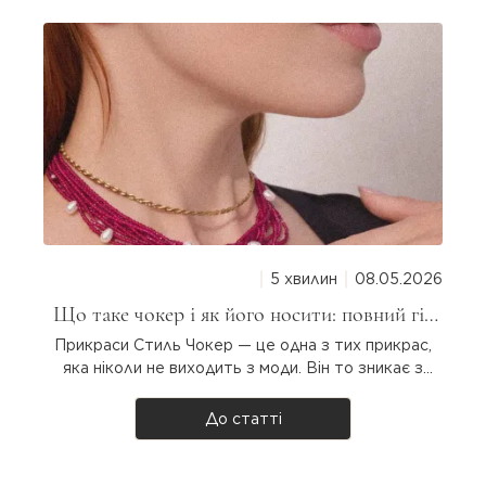
5 хвилин
08.05.2026
Що таке чокер і як його носити: повний гід
для дівчат
Прикраси Стиль Чокер — це одна з тих прикрас,
яка ніколи не виходить з моди. Він то зникає з
підіумів, то повертається з новою силою. Але що
таке чокер насправді, звідки він узявся і як
До статті
носити? Розбираємося разом! Що таке чокер?
Чокер — прикраса на шию, яка щіль..