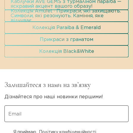
Каблучки AVE GEMS з турмаліном параїба —
яскравий акцент вашого образу!
Колекція Amulet · Прикраси, які захищають.
Символи, які резонують. Каміння, яке
відчуває.
Колекція Paraiba & Emerald
Прикраси з гранатом
Колекція Black&White
Залишайтеся з нами на зв’язку
Дізнайтеся про наші новинки першими!
Я приймаю
Політику конфіденційності
.