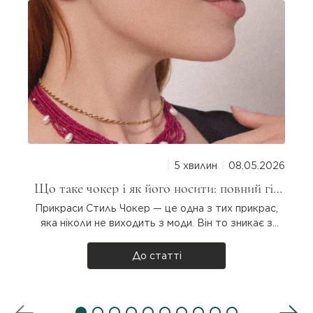
Люксова позолота:
Надійно захищає срібло
від потемніння, дарує м'який глянцевий
блиск і створює ідеальний, гармонійний
тандем із теплою палітрою натурального
бурштину.
Характеристики
Модель:
Lucky (Вдале)
Матеріал:
Срібло 925 проби.
5 хвилин
08.05.2026
Покриття:
Стійка преміальна позолота.
Що таке чокер і як його носити: повний гід
Вставка:
100% натуральний бурштин
для дівчат
Прикраси Стиль Чокер — це одна з тих прикрас,
(Natural Amber).
яка ніколи не виходить з моди. Він то зникає з
підіумів, то повертається з новою силою. Але що
Розмір вставки:
7–12 мм.
таке чокер насправді, звідки він узявся і як
До статті
Довжина виробу:
40 см / 60 см (на вибір).
носити? Розбираємося разом! Що таке чокер?
Чокер — прикраса на шию, яка щіль..
Особливість:
Ексклюзивна природна форма
та відтінок кожного каменю; унікальні