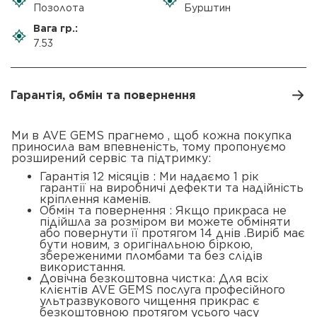
Позолота
Бурштин
Вага гр.:
7.53
Гарантія, обмін та повернення
Ми в AVE GEMS прагнемо , щоб кожна покупка
приносила вам впевненість, тому пропонуємо
розширений сервіс та підтримку:
Гарантія 12 місяців : Ми надаємо 1 рік
гарантії на виробничі дефекти та надійність
кріплення каменів.
Обмін та повернення : Якщо прикраса не
підійшла за розміром ви можете обміняти
або повернути її протягом 14 днів .Виріб має
бути новим, з оригінальною біркою,
збереженими пломбами та без слідів
використання.
Довічна безкоштовна чистка: Для всіх
клієнтів AVE GEMS послуга професійного
ультразвукового чищення прикрас є
безкоштовною протягом усього часу