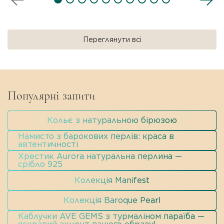
внутрішні включення.
Стиль:
Modern Classic / Мінімалізм /
Everyday Luxury.
Переглянути всі
Популярні запити
Кольє з натуральною бірюзою
Намисто з барокових перлів: краса в
автентичності
Хрестик Aurora натуральна перлина —
срібло 925
Колекція Manifest
Колекція Baroque Pearl
Каблучки AVE GEMS з турмаліном параїба —