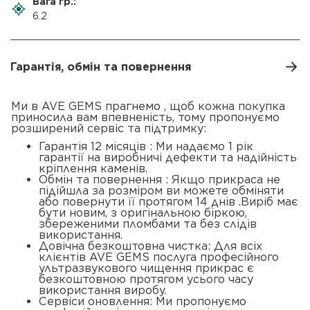
Вага гр.:
6.2
Гарантія, обмін та повернення
Ми в AVE GEMS прагнемо , щоб кожна покупка
приносила вам впевненість, тому пропонуємо
розширений сервіс та підтримку:
Гарантія 12 місяців : Ми надаємо 1 рік
гарантії на виробничі дефекти та надійність
кріплення каменів.
Обмін та повернення : Якщо прикраса не
підійшла за розміром ви можете обміняти
або повернути її протягом 14 днів .Виріб має
бути новим, з оригінальною біркою,
збереженими пломбами та без слідів
використання.
Довічна безкоштовна чистка: Для всіх
клієнтів AVE GEMS послуга професійного
ультразвукового чищення прикрас є
безкоштовною протягом усього часу
використання виробу.
Сервіси оновлення: Ми пропонуємо