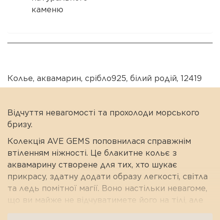
каменю
Колье
,
аквамарин
,
срібло925
,
білий родій
,
12419
Відчуття невагомості та прохолоди морського
бризу.
Колекція AVE GEMS поповнилася справжнім
втіленням ніжності. Це блакитне кольє з
аквамарину створене для тих, хто шукає
прикрасу, здатну додати образу легкості, світла
та ледь помітної магії. Воно настільки невагоме,
що ви майже не відчуватимете його на тілі, але
обов'язково помічатимете захоплені погляди.