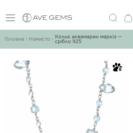
Кольє аквамарин маркіз —
Головна
Намисто
срібло 925
6