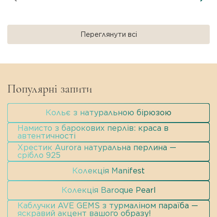
образ дуже жіночним та тендітним».
Переглянути всі
Популярні запити
Кольє з натуральною бірюзою
Намисто з барокових перлів: краса в
автентичності
Хрестик Aurora натуральна перлина —
срібло 925
Колекція Manifest
Колекція Baroque Pearl
Каблучки AVE GEMS з турмаліном параїба —
яскравий акцент вашого образу!