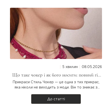
5 хвилин
08.05.2026
Що таке чокер і як його носити: повний гід
для дівчат
Прикраси Стиль Чокер — це одна з тих прикрас,
яка ніколи не виходить з моди. Він то зникає з
підіумів, то повертається з новою силою. Але що
таке чокер насправді, звідки він узявся і як
До статті
носити? Розбираємося разом! Що таке чокер?
Чокер — прикраса на шию, яка щіль..