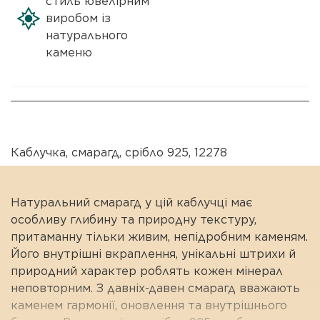
стиль ювелірним
виробом із
натурального
каменю
Каблучка
,
смарагд
,
срібло 925
,
12278
Натуральний смарагд у цій каблучці має
особливу глибину та природну текстуру,
притаманну тільки живим, непідробним каменям.
Його внутрішні вкраплення, унікальні штрихи й
природний характер роблять кожен мінерал
неповторним. З давніх-давен смарагд вважають
каменем гармонії, оновлення та внутрішнього