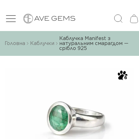
Каблучка Manifest з
Головна
Каблучки
натуральним смарагдом —
срібло 925
6