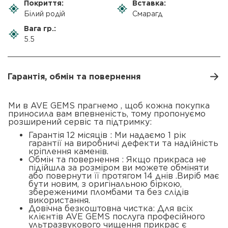
Покриття:
Вставка:
Білий родій
Смарагд
Вага гр.:
5.5
Гарантія, обмін та повернення
Ми в AVE GEMS прагнемо , щоб кожна покупка
приносила вам впевненість, тому пропонуємо
розширений сервіс та підтримку:
Гарантія 12 місяців : Ми надаємо 1 рік
гарантії на виробничі дефекти та надійність
кріплення каменів.
Обмін та повернення : Якщо прикраса не
підійшла за розміром ви можете обміняти
або повернути її протягом 14 днів .Виріб має
бути новим, з оригінальною біркою,
збереженими пломбами та без слідів
використання.
Довічна безкоштовна чистка: Для всіх
клієнтів AVE GEMS послуга професійного
ультразвукового чищення прикрас є