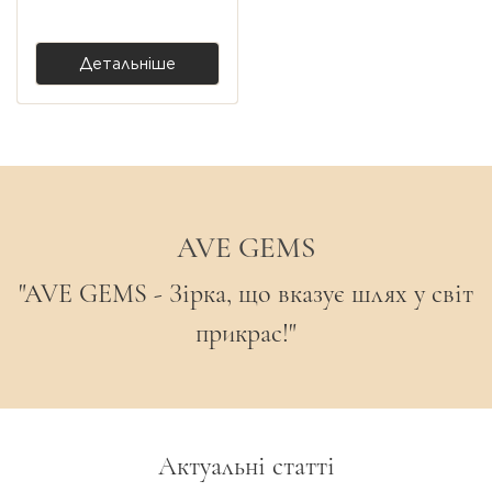
7 400,00 ₴
вручну, тому може трохи відрізнятися від
зображення. Оскільки всі камені є
Детальніше
природними, можливі легкі варіації кольору,
форми та розміру, що підкреслює
унікальність прикраси.
AVE GEMS
"AVE GEMS - Зірка, що вказує шлях у світ
прикрас!"
Актуальні статті