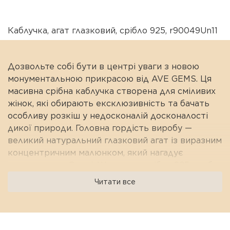
Каблучка
,
агат глазковий
,
срібло 925
,
r90049Un11
Дозвольте собі бути в центрі уваги з новою
монументальною прикрасою від AVE GEMS. Ця
масивна срібна каблучка створена для сміливих
жінок, які обирають ексклюзивність та бачать
особливу розкіш у недосконалій досконалості
дикої природи. Головна гордість виробу —
великий натуральний глазковий агат із виразним
концентричним малюнком, який нагадує
таємниче око Землі. Шляхетне срібло 925 проби
делікатно обіймає камінь, підкреслюючи його
Читати все
унікальні лінії та природну текстуру. Це
прикраса-заява (statement ring), яка миттєво
робить будь-який образ концептуальним та
статусним.