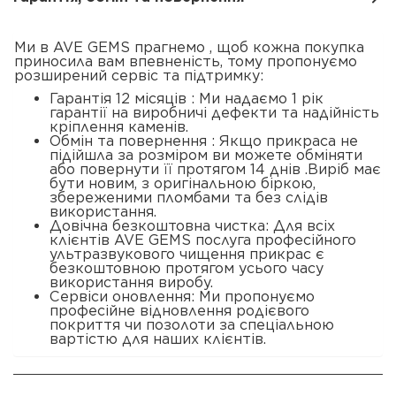
Ми в AVE GEMS прагнемо , щоб кожна покупка
приносила вам впевненість, тому пропонуємо
розширений сервіс та підтримку:
Гарантія 12 місяців : Ми надаємо 1 рік
гарантії на виробничі дефекти та надійність
кріплення каменів.
Обмін та повернення : Якщо прикраса не
підійшла за розміром ви можете обміняти
або повернути її протягом 14 днів .Виріб має
бути новим, з оригінальною біркою,
збереженими пломбами та без слідів
використання.
Довічна безкоштовна чистка: Для всіх
клієнтів AVE GEMS послуга професійного
ультразвукового чищення прикрас є
безкоштовною протягом усього часу
використання виробу.
Сервіси оновлення: Ми пропонуємо
професійне відновлення родієвого
покриття чи позолоти за спеціальною
вартістю для наших клієнтів.