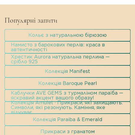
Популярні запити
Кольє з натуральною бірюзою
Намисто з барокових перлів: краса в
автентичності
Хрестик Aurora натуральна перлина —
срібло 925
Колекція Manifest
Колекція Baroque Pearl
Каблучки AVE GEMS з турмаліном параїба —
яскравий акцент вашого образу!
Колекція Amulet · Прикраси, які захищають.
Символи, які резонують. Каміння, яке
відчуває.
Колекція Paraiba & Emerald
Прикраси з гранатом