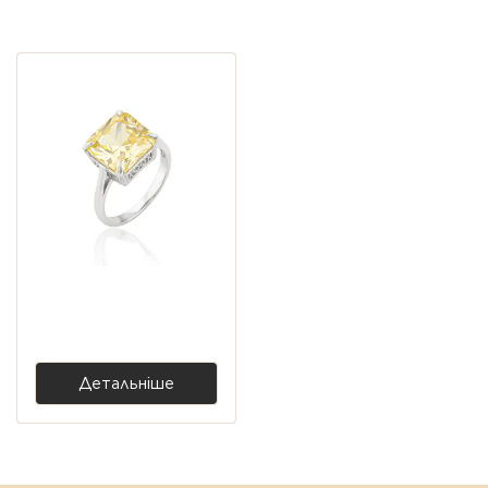
Переглянуті пропозиції
Монументальність та
характер:
Унікальність кожної лінії: Велика, масивна
вставка розміром близько 40 × 35 мм має
неповторний візерунок шарів. Другої такої
каблучки не існує у всьому світі.
Шляхетне обрамлення: Лаконічна оправа зі
срібла 925 проби не відволікає уваги від краси
мінералу, а лише надійно тримає його,
Срібна каблучка Muse з
жовтим цирконом lab
створюючи гармонійний дует.
5 200,00 ₴
Акцент на текстуру: Глянцеве полірування
розкриває всю глибину та чарівність природних
Детальніше
малюнків агату, що заворожують при кожному
русі руки.
Характеристики