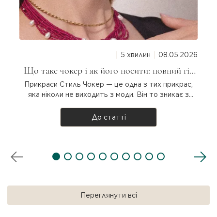
щит — вона розпізнає та відштовхує
будь-який прихований негатив,
заздрість чи недобрі наміри,
спрямовані на власницю. Глазковий
агат дарує емоційну стабільність,
5 хвилин
08.05.2026
загострює інтуїцію, допомагає бачити
Що таке чокер і як його носити: повний гід
приховану суть речей та приносить
для дівчат
внутрішній спокій навіть у
Прикраси Стиль Чокер — це одна з тих прикрас,
найстресовіших ситуаціях.
яка ніколи не виходить з моди. Він то зникає з
підіумів, то повертається з новою силою. Але що
таке чокер насправді, звідки він узявся і як
До статті
носити? Розбираємося разом! Що таке чокер?
Чокер — прикраса на шию, яка щіль..
Переглянути всі