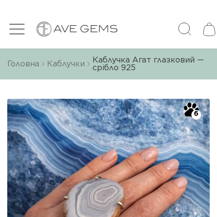
Каблучка Агат глазковий —
Головна
Каблучки
срібло 925
6