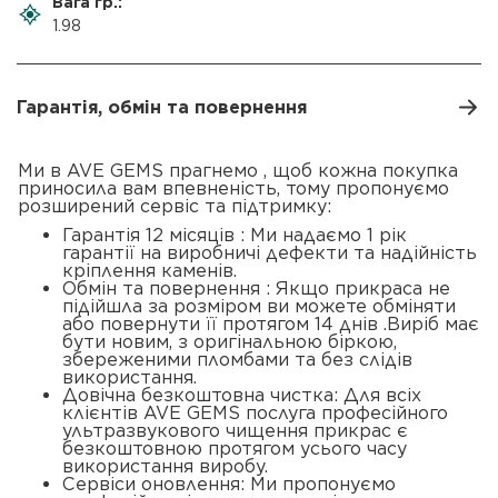
Вага гр.:
1.98
Гарантія, обмін та повернення
Ми в AVE GEMS прагнемо , щоб кожна покупка
приносила вам впевненість, тому пропонуємо
розширений сервіс та підтримку:
Гарантія 12 місяців : Ми надаємо 1 рік
гарантії на виробничі дефекти та надійність
кріплення каменів.
Обмін та повернення : Якщо прикраса не
підійшла за розміром ви можете обміняти
або повернути її протягом 14 днів .Виріб має
бути новим, з оригінальною біркою,
збереженими пломбами та без слідів
використання.
Довічна безкоштовна чистка: Для всіх
клієнтів AVE GEMS послуга професійного
ультразвукового чищення прикрас є
безкоштовною протягом усього часу
використання виробу.
Сервіси оновлення: Ми пропонуємо