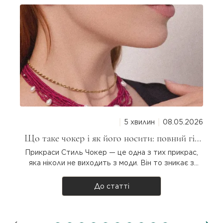
5 хвилин
08.05.2026
Що таке чокер і як його носити: повний гід
для дівчат
Прикраси Стиль Чокер — це одна з тих прикрас,
яка ніколи не виходить з моди. Він то зникає з
підіумів, то повертається з новою силою. Але що
таке чокер насправді, звідки він узявся і як
До статті
носити? Розбираємося разом! Що таке чокер?
Чокер — прикраса на шию, яка щіль..