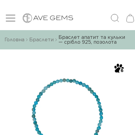
Браслет апатит та кульки
Головна
Браслети
— срібло 925, позолота
6