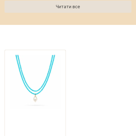
Читати все
Переглянуті пропозиції
Намисто довге з
бірюзою та перлинами —
срібло 925, позолота
2 800,00 ₴