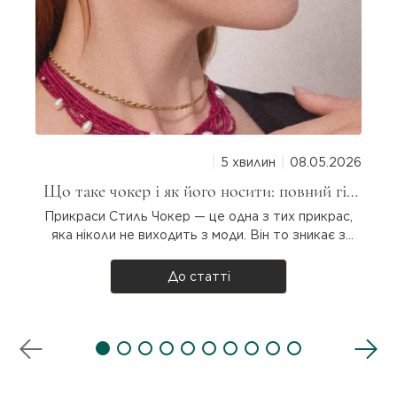
5 хвилин
08.05.2026
Що таке чокер і як його носити: повний гід
для дівчат
Прикраси Стиль Чокер — це одна з тих прикрас,
яка ніколи не виходить з моди. Він то зникає з
підіумів, то повертається з новою силою. Але що
таке чокер насправді, звідки він узявся і як
До статті
носити? Розбираємося разом! Що таке чокер?
Чокер — прикраса на шию, яка щіль..