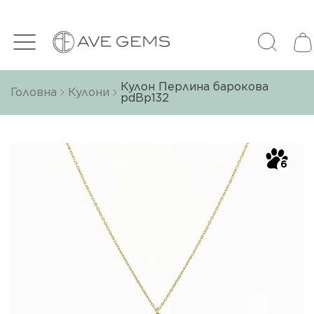
Кулон Перлина барокова
Головна
Кулони
pdBp132
6