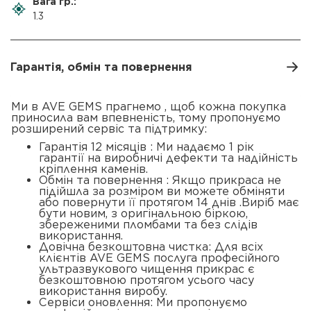
Вага гр.:
1.3
Гарантія, обмін та повернення
Ми в AVE GEMS прагнемо , щоб кожна покупка
приносила вам впевненість, тому пропонуємо
розширений сервіс та підтримку:
Гарантія 12 місяців : Ми надаємо 1 рік
гарантії на виробничі дефекти та надійність
кріплення каменів.
Обмін та повернення : Якщо прикраса не
підійшла за розміром ви можете обміняти
або повернути її протягом 14 днів .Виріб має
бути новим, з оригінальною біркою,
збереженими пломбами та без слідів
використання.
Довічна безкоштовна чистка: Для всіх
клієнтів AVE GEMS послуга професійного
ультразвукового чищення прикрас є
безкоштовною протягом усього часу
використання виробу.
Сервіси оновлення: Ми пропонуємо