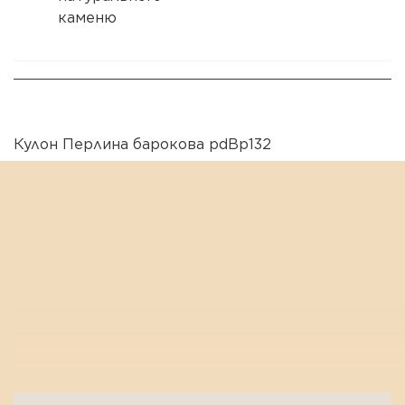
каменю
Кулон Перлина барокова pdBp132