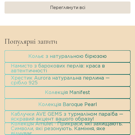
Переглянути всі
Популярні запити
Кольє з натуральною бірюзою
Намисто з барокових перлів: краса в
автентичності
Хрестик Aurora натуральна перлина —
срібло 925
Колекція Manifest
Колекція Baroque Pearl
Каблучки AVE GEMS з турмаліном параїба —
яскравий акцент вашого образу!
Колекція Amulet · Прикраси, які захищають.
Символи, які резонують. Каміння, яке
відчуває.