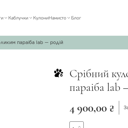
ти
Каблучки
Кулони
Намисто
Блог
ликим параіба lab — родій
Срібний кул
6
параіба lab 
4 900,00 ₴
З