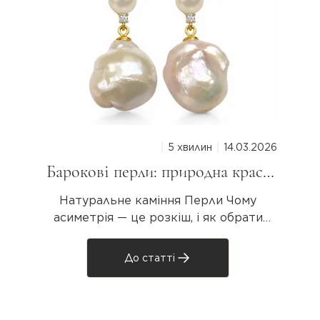
5 хвилин
14.03.2026
Барокові перли: природна краса
неправильної форми
Натуральне каміння Перли Чому
асиметрія — це розкіш, і як обрати
свою унікальну перлину Колекція
Baroque Pearls · AVE GEMS Якщо ви хоч
До статті
раз бачили прикрасу з великою
перлиною дивовижної вигнутої форми
— схожою на краплю, крило або