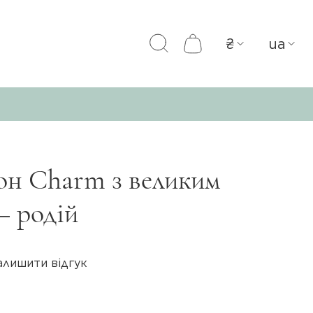
₴
ua
он Charm з великим
— родій
алишити відгук