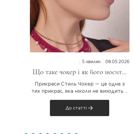
5 хвилин
08.05.2026
Що таке чокер і як його носити:
повний гід для дівчат
Прикраси Стиль Чокер — це одна з
тих прикрас, яка ніколи не виходить з
моди. Він то зникає з підіумів, то
повертається з новою силою. Але що
До статті
таке чокер насправді, звідки він узявся
і як носити? Розбираємося разом! Що
таке чокер? Чокер — прикраса на шию,