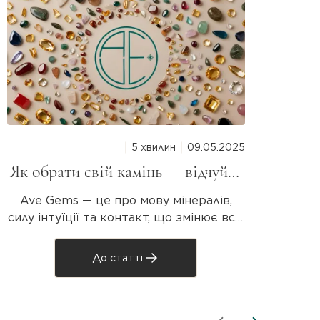
5 хвилин
09.05.2025
Як обрати свій камінь — відчуйте
магію мінералів разом з Ave Gems
Р
Ave Gems — це про мову мінералів,
Натур
силу інтуїції та контакт, що змінює все.
Не
Знайдіть свій унікальний камінь, який
резонує з вашою душею. «Усе, що
PAR
До статті
живе, реагує. Камінь — теж. Просто він
говорить тихіше» Не всі прикраси —
т
просто аксесуари. Деякі — це дотик.