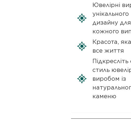
Ювелірні ви
унікального
дизайну для
кожного ви
Красота, як
все життя
Підкресліть 
стиль ювелі
виробом із
натурально
каменю