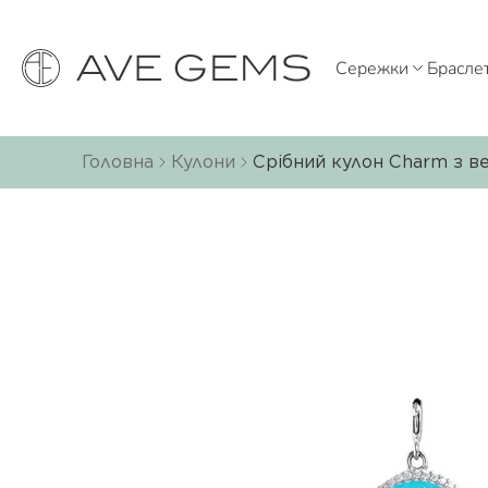
Сережки
Брасле
Головна
Кулони
Срібний кулон Charm з ве