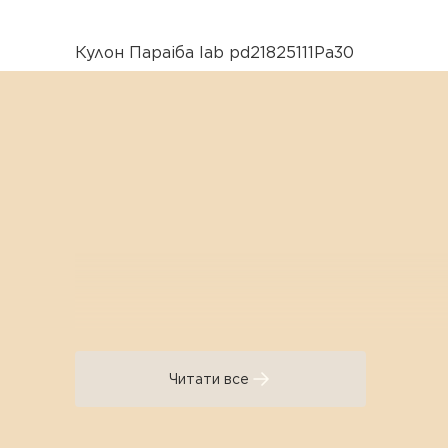
Кулон Параіба lab pd21825111Pa30
Читати все