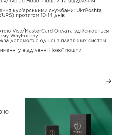
ення/кур’єр Нової Пошти та відділення
ення кур’єрськими службами: UkrPoshta,
(UPS) протягом 10-14 днів
ртою Visa/MasterCard Оплата здійснюється
тему WayForPay
жза допомогою однієї з платіжних систем:
иманні у відділенні Нової пошти
в’ю