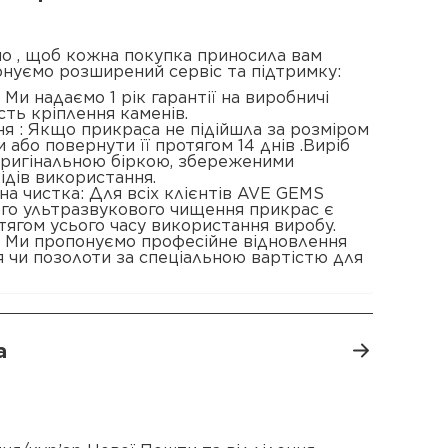
о , щоб кожна покупка приносила вам
онуємо розширений сервіс та підтримку:
 : Ми надаємо 1 рік гарантії на виробничі
сть кріплення каменів.
я : Якщо прикраса не підійшла за розміром
 або повернути її протягом 14 днів .Виріб
 оригінальною біркою, збереженими
ідів використання.
а чистка: Для всіх клієнтів AVE GEMS
ого ультразвукового чищення прикрас є
ягом усього часу використання виробу.
: Ми пропонуємо професійне відновлення
 чи позолоти за спеціальною вартістю для
а