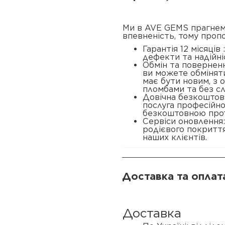
Ми в AVE GEMS прагнем
впевненість, тому проп
Гарантія 12 місяців
дефекти та надійні
Обмін та поверненн
ви можете обміняти
має бути новим, з
пломбами та без сл
Довічна безкоштовн
послуга професійн
безкоштовною прот
Сервіси оновлення
родієвого покриття
наших клієнтів.
Доставка та оплат
Доставка