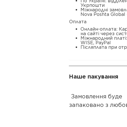
По Україні: відділ
Укрпошти
Міжнародні замовл
Nova Poshta Global 
Оплата
Онлайн-оплата: Ка
на сайті через сис
Міжнародний платі
WISE, PayPal
Післяплата при отр
Наше пакування
Замовлення буде
запаковано з любо