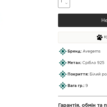
Не
К
Бренд:
Avegems
Метал:
Срібло 925
Покриття:
Білий ро
Вага гр.:
9
Гарантія, обмін та