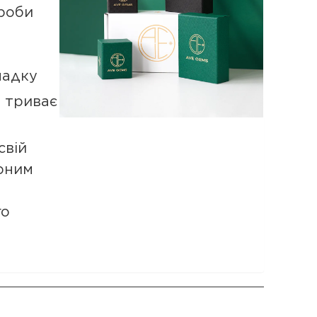
роби
падку
а триває
свій
рним
го