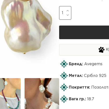
К
Бренд:
Avegems
Метал:
Срібло 925
Покриття:
Позолот
Вага гр.:
18.7