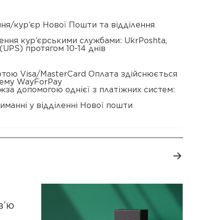
ення/кур’єр Нової Пошти та відділення
ення кур’єрськими службами: UkrPoshta,
(UPS) протягом 10-14 днів
ртою Visa/MasterCard Оплата здійснюється
тему WayForPay
жза допомогою однієї з платіжних систем:
иманні у відділенні Нової пошти
в’ю