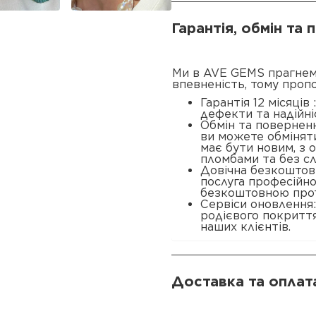
Гарантія, обмін та
Ми в AVE GEMS прагнем
впевненість, тому проп
Гарантія 12 місяців
дефекти та надійні
Обмін та поверненн
ви можете обміняти
має бути новим, з
пломбами та без сл
Довічна безкоштовн
послуга професійн
безкоштовною прот
Сервіси оновлення
родієвого покриття
наших клієнтів.
Доставка та оплат