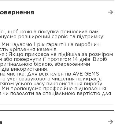
 повернення
о , щоб кожна покупка приносила вам
онуємо розширений сервіс та підтримку:
 : Ми надаємо 1 рік гарантії на виробничі
сть кріплення каменів.
я : Якщо прикраса не підійшла за розміром
 або повернути її протягом 14 днів .Виріб
 оригінальною біркою, збереженими
ідів використання.
а чистка: Для всіх клієнтів AVE GEMS
ого ультразвукового чищення прикрас є
ягом усього часу використання виробу.
: Ми пропонуємо професійне відновлення
 чи позолоти за спеціальною вартістю для
а