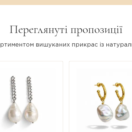
ьний англійський замок надійно фіксує пр
ього дня.
Переглянуті пропозиції
ртиментом вишуканих прикрас із натурал
та.
 перли бароко форми Fireball.
а-великі).
.
абсолютно унікальною витвором природи, 
від фото, що підкреслює автентичність і 