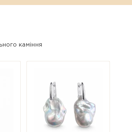
икрасу у мочці вуха, забезпечуючи
ьного каміння
тому форма, рельєф та відтінок
природність каменю.