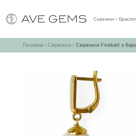
Сережки
Брасле
Головна
Сережки
Сережки Fireball з бар