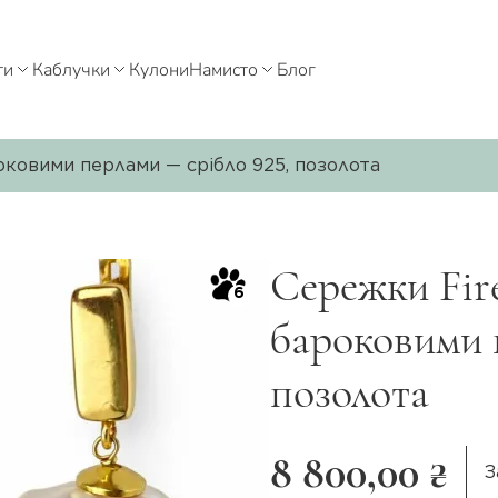
ти
Каблучки
Кулони
Намисто
Блог
оковими перлами — срібло 925, позолота
Сережки Fire
6
бароковими 
позолота
8 800,00 ₴
З