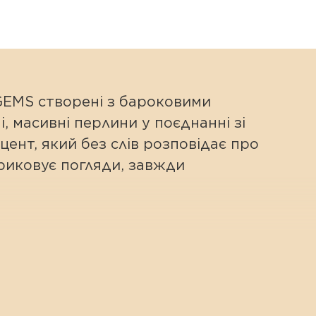
 GEMS створені з бароковими
і, масивні перлини у поєднанні зі
ент, який без слів розповідає про
приковує погляди, завжди
у та ефектний, схожий на хвіст
ь ці сережки головною домінантою