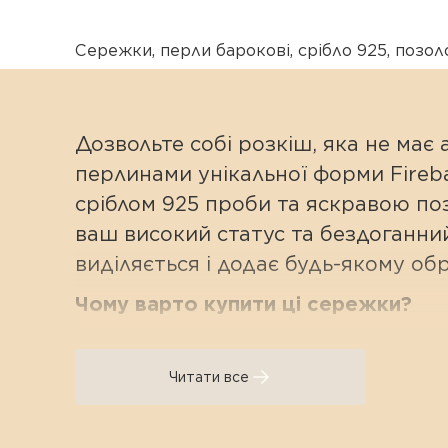
Сережки
,
перли барокові
,
срібло 925
,
позол
Дозвольте собі розкіш, яка не має
перлинами унікальної форми Firebal
сріблом 925 проби та яскравою по
ваш високий статус та бездоганний
виділяється і додає будь-якому об
Чому варто купити ці сережки?
Космічна форма Fireball:
Перлин
комети, рельєфний виросток, щ
Читати все
Приголомшливий масштаб:
Вел
вашого вечірнього чи акцентно