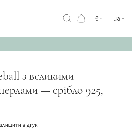
₴
ua
ball з великими
перлами — срібло 925,
алишити відгук