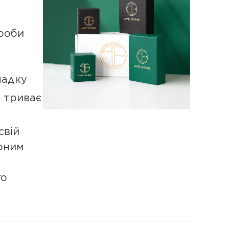
роби
падку
а триває
свій
рним
го