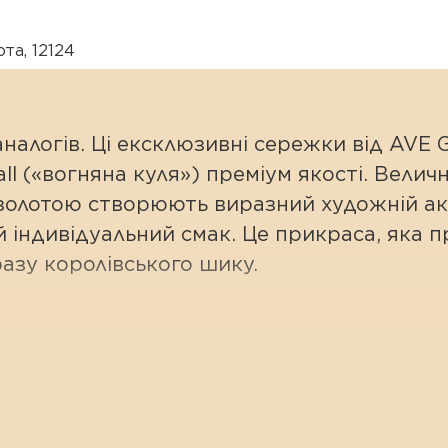
ота
,
12124
 аналогів. Ці ексклюзивні сережки від AVE
l («вогняна куля») преміум якості. Величн
золотою створюють виразний художній акц
 індивідуальний смак. Це прикраса, яка 
разу королівського шику.
и цієї форми мають круглу масивну основ
о створює неповторну гру світла.
ичезні вставки розміром 28–30 мм роблят
го повсякденного аутфіту.