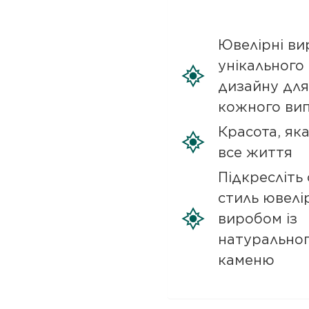
Ювелірні ви
унікального
дизайну для
кожного ви
Красота, як
все життя
Підкресліть 
стиль ювелі
виробом із
натурально
каменю