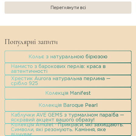
Переглянути всі
Популярні запити
Кольє з натуральною бірюзою
Намисто з барокових перлів: краса в
автентичності
Хрестик Aurora натуральна перлина —
срібло 925
Колекція Manifest
Колекція Baroque Pearl
Каблучки AVE GEMS з турмаліном параїба —
яскравий акцент вашого образу!
Колекція Amulet · Прикраси, які захищають.
Символи, які резонують. Каміння, яке
відчуває.