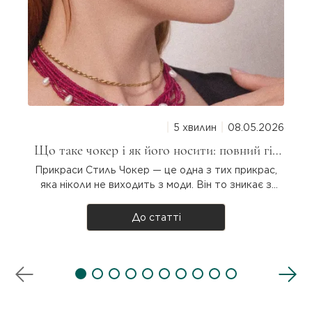
5 хвилин
08.05.2026
Що таке чокер і як його носити: повний гід
для дівчат
Прикраси Стиль Чокер — це одна з тих прикрас,
яка ніколи не виходить з моди. Він то зникає з
підіумів, то повертається з новою силою. Але що
таке чокер насправді, звідки він узявся і як
До статті
носити? Розбираємося разом! Що таке чокер?
Чокер — прикраса на шию, яка щіль..