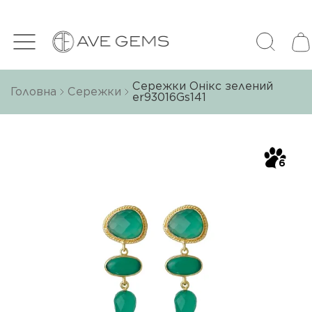
Сережки Онікс зелений
Головна
Сережки
er93016Gs141
6