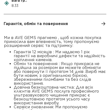
Вага гр.:
8.33
Гарантія, обмін та повернення
Ми в AVE GEMS прагнемо , щоб кожна покупка
приносила вам впевненість, тому пропонуємо
розширений сервіс та підтримку:
Гарантія 12 місяців : Ми надаємо 1 рік
гарантії на виробничі дефекти та надійність
кріплення каменів.
Обмін та повернення : Якщо прикраса не
підійшла за розміром ви можете обміняти
або повернути її протягом 14 днів .Виріб має
бути новим, з оригінальною біркою,
збереженими пломбами та без слідів
використання.
Довічна безкоштовна чистка: Для всіх
клієнтів AVE GEMS послуга професійного
ультразвукового чищення прикрас є
безкоштовною протягом усього часу
використання виробу.
Сервіси оновлення: Ми пропонуємо