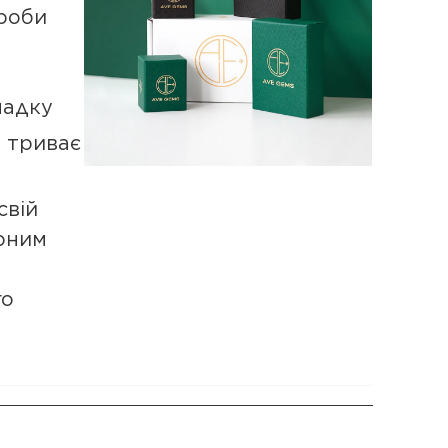
роби
падку
а триває
свій
рним
го