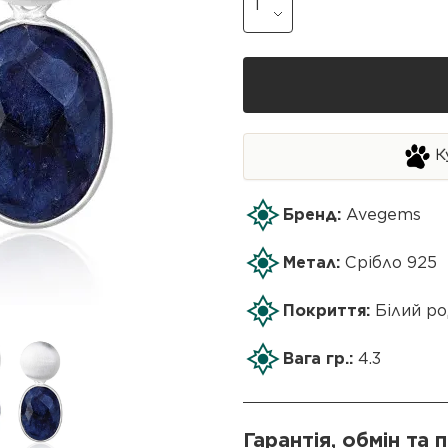
К
Бренд:
Avegems
Метал:
Срібло 925
Покриття:
Білий ро
Вага гр.:
4.3
Гарантія, обмін та