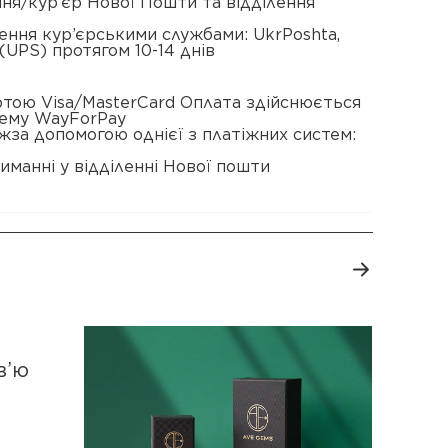
ення/кур’єр Нової Пошти та відділення
ення кур’єрськими службами: UkrPoshta,
(UPS) протягом 10-14 днів
ртою Visa/MasterCard Оплата здійснюється
тему WayForPay
жза допомогою однієї з платіжних систем:
иманні у відділенні Нової пошти
в’ю