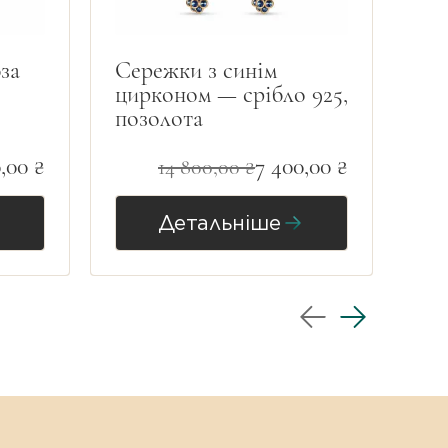
за
Сережки з синім
Се
цирконом — срібло 925,
Ste
позолота
— 
ро
,00 ₴
7 400,00 ₴
14 800,00 ₴
Детальніше