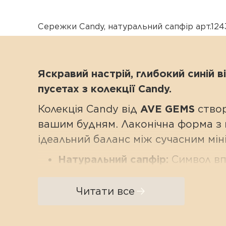
Сережки Candy
,
натуральний сапфір арт.124
Яскравий настрій, глибокий синій 
пусетах з колекції Candy.
Колекція Candy від
AVE GEMS
створ
вашим будням. Лаконічна форма з
ідеальний баланс між сучасним мі
Натуральний сапфір:
Символ впе
натурального сапфіру в лаконі
і в офісі, і на особливій події.
Читати все
Фасетне огранювання:
Чіткі ю
королівського синього відтінку.