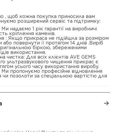
о , щоб кожна покупка приносила вам
онуємо розширений сервіс та підтримку:
 : Ми надаємо 1 рік гарантії на виробничі
сть кріплення каменів.
я : Якщо прикраса не підійшла за розміром
 або повернути її протягом 14 днів .Виріб
 оригінальною біркою, збереженими
ідів використання.
а чистка: Для всіх клієнтів AVE GEMS
ого ультразвукового чищення прикрас є
ягом усього часу використання виробу.
: Ми пропонуємо професійне відновлення
 чи позолоти за спеціальною вартістю для
а