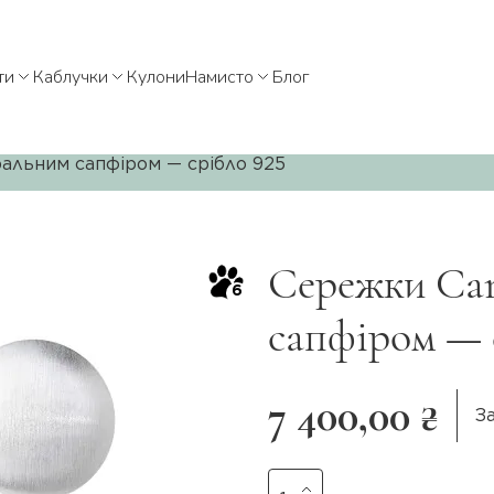
ти
Каблучки
Кулони
Намисто
Блог
альним сапфіром — срібло 925
Сережки Can
6
сапфіром — 
7 400,00 ₴
З