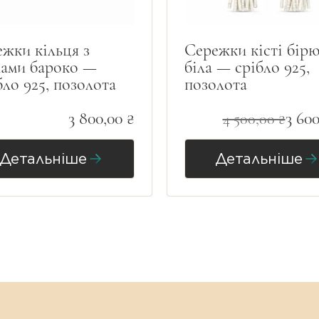
з гранями).
жки кільця з
Сережки кісті бірю
.
лами бароко —
біла — срібло 925,
ло 925, позолота
позолота
Преміум мінімалізм / Сучасна класика.
3 800,00 ₴
3 600
4 500,00 ₴
Детальніше
Детальніше