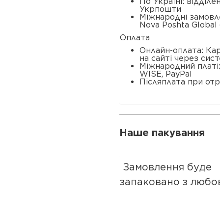
По Україні: відділ
Укрпошти
Міжнародні замовл
Nova Poshta Global 
Оплата
Онлайн-оплата: Ка
на сайті через сис
Міжнародний платі
WISE, PayPal
Післяплата при отр
Наше пакування
Замовлення буде
запаковано з любо