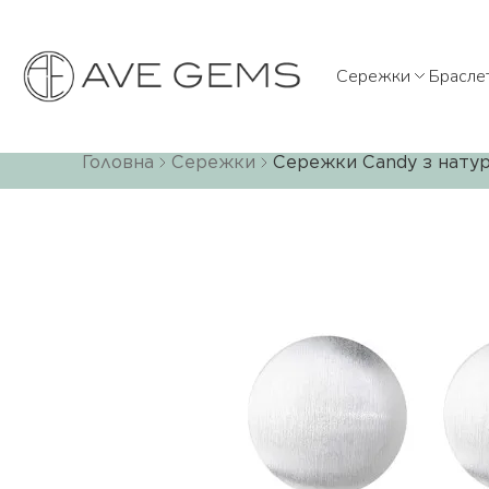
Сережки
Брасле
Головна
Сережки
Сережки Candy з натур