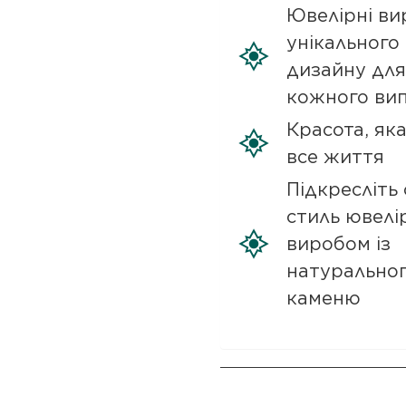
Ювелірні ви
унікального
дизайну для
кожного ви
Красота, як
все життя
Підкресліть 
стиль ювелі
виробом із
натурально
каменю