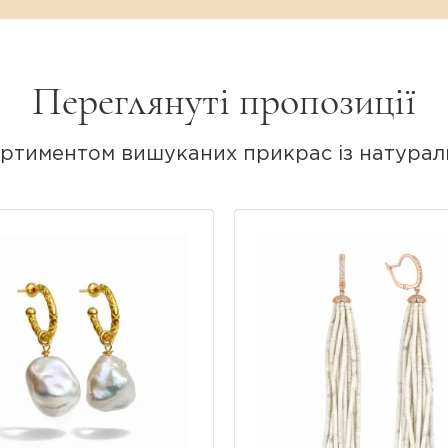
ки рухомому з'єднанню, мінерал плавно 
биваючи світло.
Переглянуті пропозиції
 срібло 925 проби покрите білим родієм,
льний дзеркальний блиск.
ртиментом вишуканих прикрас із натурал
ка-гвоздик забезпечує бездоганну посадк
го носіння.
одій.
atural sapphire).