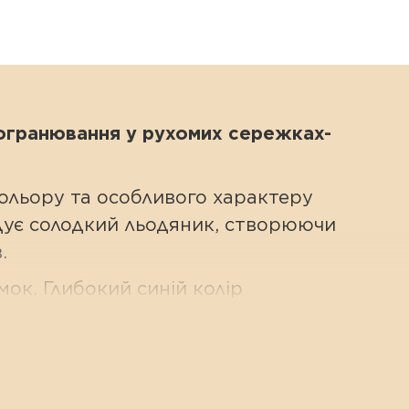
о огранювання у рухомих сережках-
ольору та особливого характеру
дує солодкий льодяник, створюючи
.
мок. Глибокий синій колір
 розкіш, яка є абсолютно доречною
ти, розкриваючи всю магію його