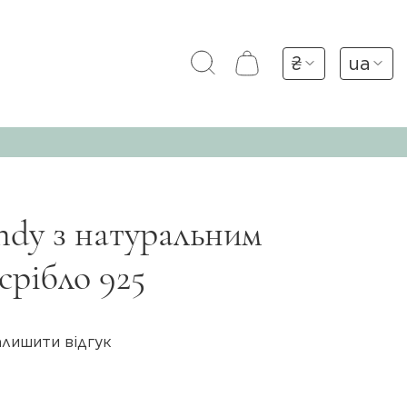
₴
ua
dy з натуральним
срібло 925
алишити відгук