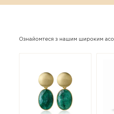
Ефект «живого» каменю:
Завдя
кожному русі голови, м'яко від
Родієве покриття:
Високопробне
потемніння та дарує їй преміа
Ознайомтеся з нашим широким асо
Зручність пусет:
Надійна застіб
та впевненість під час щоденно
Характеристики
Колекція:
Candy.
Матеріал:
Срібло 925 проби.
Покриття:
Благородний білий р
Вставка:
Натуральний сапфір (N