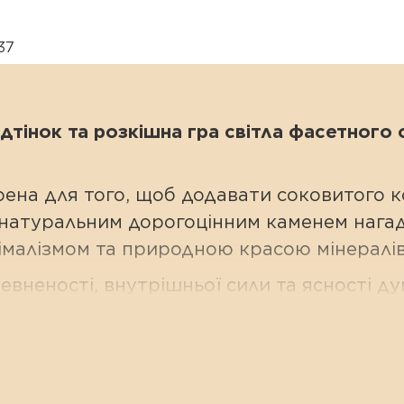
37
відтінок та розкішна гра світла фасетног
ена для того, щоб додавати соковитого к
 натуральним дорогоцінним каменем нага
німалізмом та природною красою мінералів
вненості, внутрішньої сили та ясності ду
чній оправі — це справжня інтелектуальна
велірні грані змушують сапфір виблискува