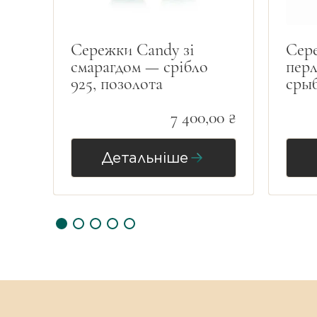
Форма огранювання:
Фасетне (
Конструкція:
Рухомі сережки.
Сережки Candy зі
Сере
Тип застібки:
Пусети (гвоздики)
cмарагдом — срібло
пер
925, позолота
срыб
Стиль:
Інтелектуальна розкіш / 
7 400,00 ₴
Детальніше