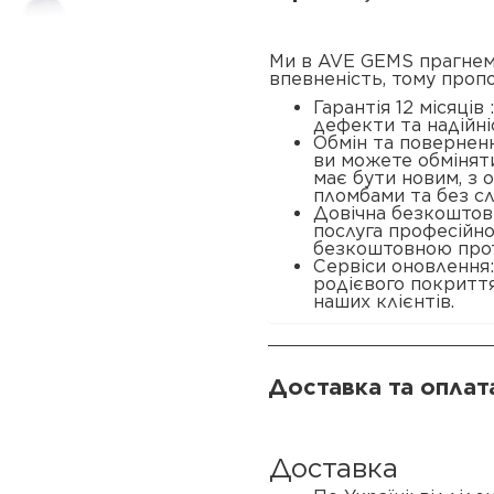
Ми в AVE GEMS прагнем
впевненість, тому проп
Гарантія 12 місяців
дефекти та надійні
Обмін та поверненн
ви можете обміняти
має бути новим, з
пломбами та без сл
Довічна безкоштовн
послуга професійн
безкоштовною прот
Сервіси оновлення
родієвого покриття
наших клієнтів.
Доставка та оплат
Доставка