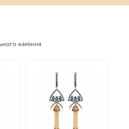
погойдується та «оживає» при
 що надійно захищає прикрасу від
ьного каміння
у на вусі, комфортне регулювання