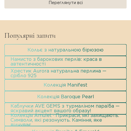
Переглянути всі
Популярні запити
Кольє з натуральною бірюзою
Намисто з барокових перлів: краса в
автентичності
Хрестик Aurora натуральна перлина —
срібло 925
Колекція Manifest
Колекція Baroque Pearl
Каблучки AVE GEMS з турмаліном параїба —
яскравий акцент вашого образу!
Колекція Amulet · Прикраси, які захищають.
Символи, які резонують. Каміння, яке
відчуває.