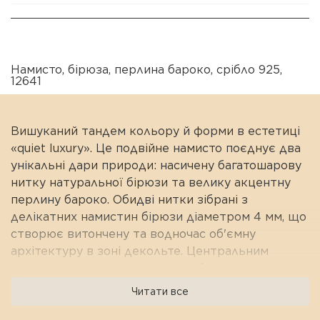
Намисто
,
бірюза
,
перлина бароко
,
срібло 925
,
12641
Вишуканий тандем кольору й форми в естетиці
«quiet luxury». Це подвійне намисто поєднує два
унікальні дари природи: насичену багатошарову
нитку натуральної бірюзи та велику акцентну
перлину бароко. Обидві нитки зібрані з
делікатних намистин бірюзи діаметром 4 мм, що
створює витончену та водночас об'ємну
архітектуру в зоні декольте. Центральним
елементом виступає розкішна барокова перлина
значного розміру (25–30 мм) з її неповторним
Читати все
авторським силуетом і глибоким перламутровим
люстром. Срібний замок 925 проби з