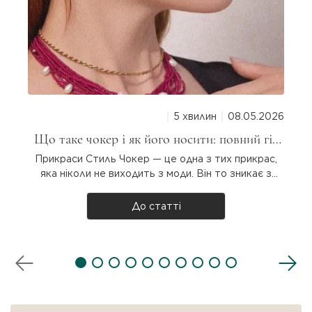
5 хвилин
08.05.2026
Що таке чокер і як його носити: повний гід
для дівчат
Прикраси Стиль Чокер — це одна з тих прикрас,
яка ніколи не виходить з моди. Він то зникає з
підіумів, то повертається з новою силою. Але що
таке чокер насправді, звідки він узявся і як
До статті
носити? Розбираємося разом! Що таке чокер?
Чокер — прикраса на шию, яка щіль..