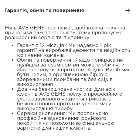
Гарантія, обмін та повернення
Ми в AVE GEMS прагнемо , щоб кожна покупка
приносила вам впевненість, тому пропонуємо
розширений сервіс та підтримку:
Гарантія 12 місяців : Ми надаємо 1 рік
гарантії на виробничі дефекти та надійність
кріплення каменів.
Обмін та повернення : Якщо прикраса не
підійшла за розміром ви можете обміняти
або повернути її протягом 14 днів .Виріб має
бути новим, з оригінальною біркою,
збереженими пломбами та без слідів
використання.
Довічна безкоштовна чистка: Для всіх
клієнтів AVE GEMS послуга професійного
ультразвукового чищення прикрас є
безкоштовною протягом усього часу
використання виробу.
Сервіси оновлення: Ми пропонуємо
професійне відновлення родієвого
покриття чи позолоти за спеціальною
вартістю для наших клієнтів.