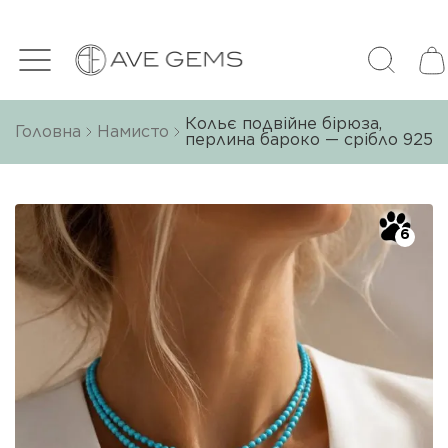
Кольє подвійне бірюза,
Головна
Намисто
перлина бароко — срібло 925
6