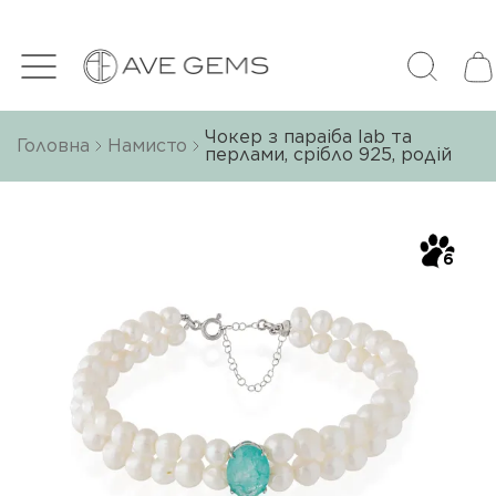
Чокер з параіба lab та
Головна
Намисто
перлами, срібло 925, родій
6