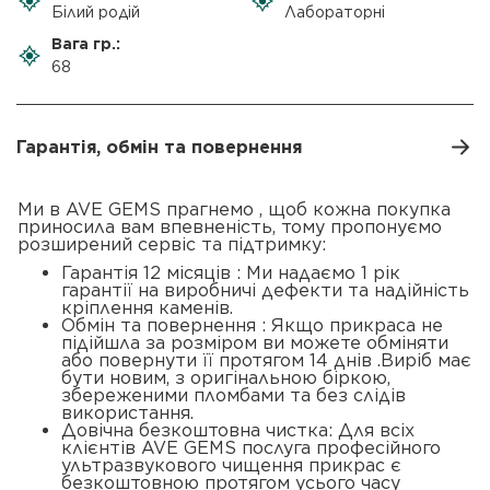
Білий родій
Лабораторні
Вага гр.:
68
Гарантія, обмін та повернення
Ми в AVE GEMS прагнемо , щоб кожна покупка
приносила вам впевненість, тому пропонуємо
розширений сервіс та підтримку:
Гарантія 12 місяців : Ми надаємо 1 рік
гарантії на виробничі дефекти та надійність
кріплення каменів.
Обмін та повернення : Якщо прикраса не
підійшла за розміром ви можете обміняти
або повернути її протягом 14 днів .Виріб має
бути новим, з оригінальною біркою,
збереженими пломбами та без слідів
використання.
Довічна безкоштовна чистка: Для всіх
клієнтів AVE GEMS послуга професійного
ультразвукового чищення прикрас є
безкоштовною протягом усього часу