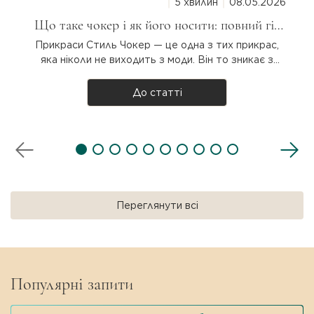
5 хвилин
08.05.2026
Що таке чокер і як його носити: повний гід
для дівчат
Прикраси Стиль Чокер — це одна з тих прикрас,
яка ніколи не виходить з моди. Він то зникає з
підіумів, то повертається з новою силою. Але що
таке чокер насправді, звідки він узявся і як
До статті
носити? Розбираємося разом! Що таке чокер?
Чокер — прикраса на шию, яка щіль..
Переглянути всі
Популярні запити