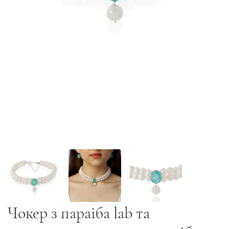
Чокер з параіба lab та