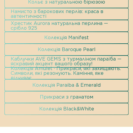
Кольє з натуральною бірюзою
Намисто з барокових перлів: краса в
автентичності
Хрестик Aurora натуральна перлина —
срібло 925
Колекція Manifest
Колекція Baroque Pearl
Каблучки AVE GEMS з турмаліном параїба —
яскравий акцент вашого образу!
Колекція Amulet · Прикраси, які захищають.
Символи, які резонують. Каміння, яке
відчуває.
Колекція Paraiba & Emerald
Прикраси з гранатом
Колекція Black&White