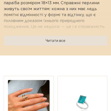
параїба розміром 18×13 мм. Справжні перлини
живуть своїм життям: кожна з них має ледь
помітні відмінності у формі та відтінку, що є
головним доказом їхнього природного
походження. Це не недолік — це і є справжність.
Феноменальна параїба Lab (18×13 мм):
Колір, який неможливо вигадати —
Читати все
космічний баланс між електричним неоном,
морською хвилею та чистим світлом.
Лабораторний кристал має абсолютно ту
саму хімічну структуру, що й надцінний
Переглянуті пропозиції
природний аналог, але тішить бездоганною
ювелірною чистотою.
Подвійна перлова низка:
Натуральні перли
дарують прикрасі м'яке благородне сяйво,
що неймовірно освіжає обличчя та додає
образу аристократичного флеру.