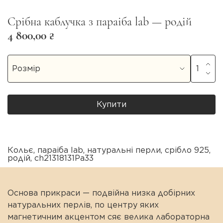
Срібна каблучка з параіба lab — родій
4 800,00 ₴
Купити
Кольє
,
параіба lab
,
натуральні перли
,
срібло 925
,
родій
,
ch21318131Pa33
Основа прикраси — подвійна низка добірних
натуральних перлів, по центру яких
магнетичним акцентом сяє велика лабораторна