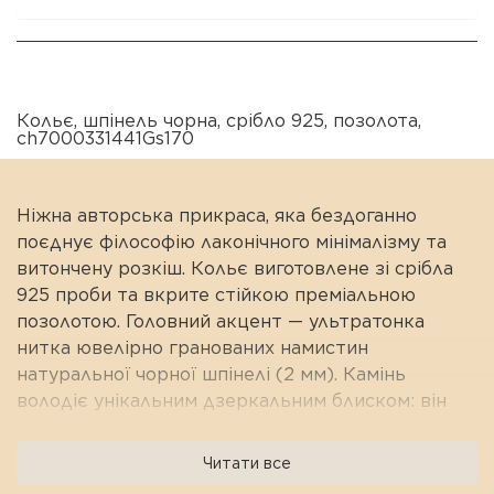
Кольє
,
шпінель чорна
,
срібло 925
,
позолота
,
ch7000331441Gs170
Ніжна авторська прикраса, яка бездоганно
поєднує філософію лаконічного мінімалізму та
витончену розкіш. Кольє виготовлене зі срібла
925 проби та вкрите стійкою преміальною
позолотою. Головний акцент — ультратонка
нитка ювелірно гранованих намистин
натуральної чорної шпінелі (2 мм). Камінь
володіє унікальним дзеркальним блиском: він
неймовірно заломлює світло, створюючи
іскристе діамантове мерехтіння як при денному,
Читати все
так і при вечірньому освітленні.