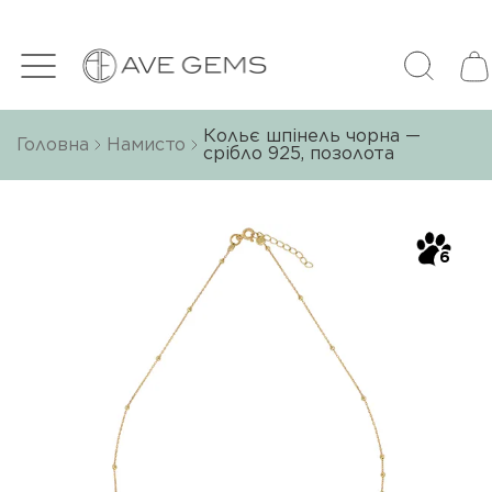
Кольє шпінель чорна —
Головна
Намисто
срібло 925, позолота
6