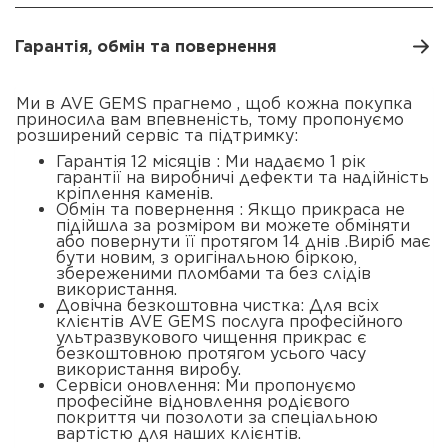
Гарантія, обмін та повернення
Ми в AVE GEMS прагнемо , щоб кожна покупка
приносила вам впевненість, тому пропонуємо
розширений сервіс та підтримку:
Гарантія 12 місяців : Ми надаємо 1 рік
гарантії на виробничі дефекти та надійність
кріплення каменів.
Обмін та повернення : Якщо прикраса не
підійшла за розміром ви можете обміняти
або повернути її протягом 14 днів .Виріб має
бути новим, з оригінальною біркою,
збереженими пломбами та без слідів
використання.
Довічна безкоштовна чистка: Для всіх
клієнтів AVE GEMS послуга професійного
ультразвукового чищення прикрас є
безкоштовною протягом усього часу
використання виробу.
Сервіси оновлення: Ми пропонуємо
професійне відновлення родієвого
покриття чи позолоти за спеціальною
вартістю для наших клієнтів.