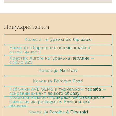
Стиль:
Мінімалізм / Boho-chic / Everyday
Luxury.
Популярні запити
Кольє з натуральною бірюзою
Намисто з барокових перлів: краса в
автентичності
Хрестик Aurora натуральна перлина —
срібло 925
Колекція Manifest
Колекція Baroque Pearl
Каблучки AVE GEMS з турмаліном параїба —
яскравий акцент вашого образу!
Колекція Amulet · Прикраси, які захищають.
Символи, які резонують. Каміння, яке
відчуває.
Колекція Paraiba & Emerald