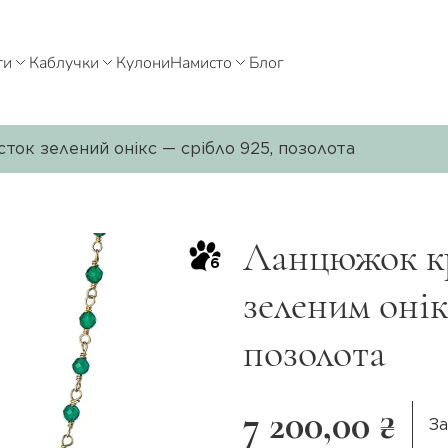
ти
Каблучки
Кулони
Намисто
Блог
ок зелений онікс — срібло 925, позолота
Ланцюжок кр
6
зеленим онік
позолота
7 200,00 ₴
За