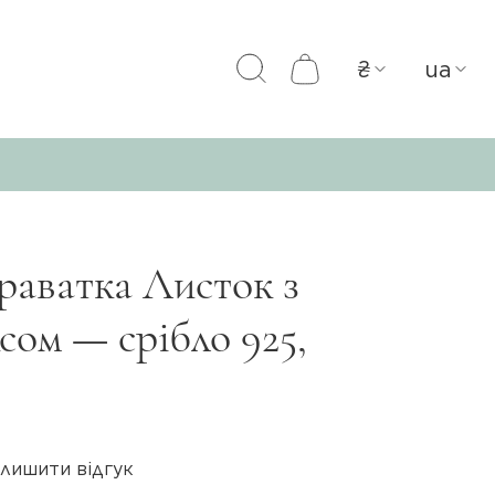
₴
ua
аватка Листок з
сом — срібло 925,
лишити відгук