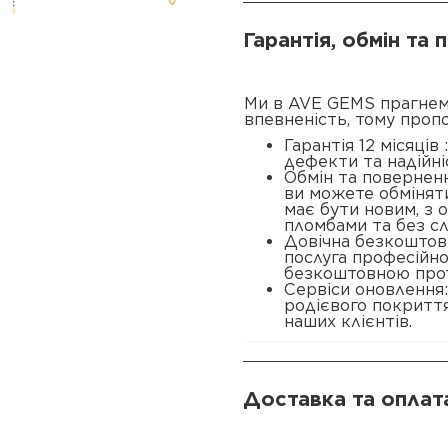
Гарантія, обмін та
Ми в AVE GEMS прагнем
впевненість, тому проп
Гарантія 12 місяців
дефекти та надійні
Обмін та поверненн
ви можете обміняти
має бути новим, з
пломбами та без сл
Довічна безкоштовн
послуга професійн
безкоштовною прот
Сервіси оновлення
родієвого покриття
наших клієнтів.
Доставка та оплат