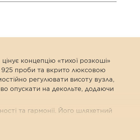
цінує концепцію «тихої розкоші»
ла 925 проби та вкрито люксовою
мостійно регулювати висоту вузла,
иво опускати на декольте, додаючи
ності та гармонії. Його шляхетний
с та дарує відчуття захищеності.
мінювати глибину вирізу та