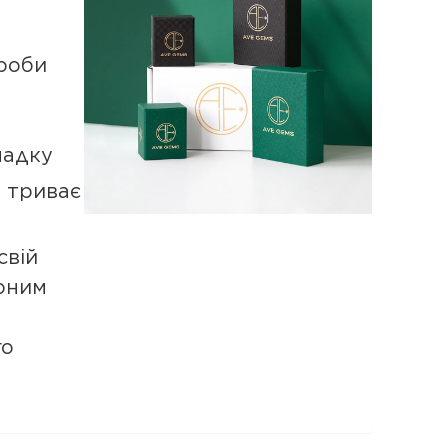
роби
падку
а триває
свій
рним
го