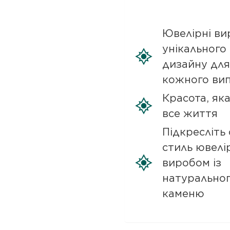
Ювелірні ви
унікального
дизайну для
кожного ви
Красота, як
все життя
Підкресліть 
стиль ювелі
виробом із
натурально
каменю