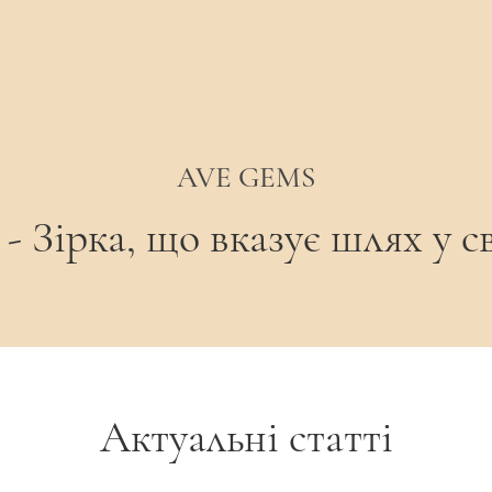
дин виріб — безліч стильних рішень як для
 камінь має природні включення — це озна
ру роблять твоє кольє єдиним у своєму род
ю 18К:
Стійкий шар золота 750 проби дар
AVE GEMS
від потемніння та підкреслює глибокий кол
 Зірка, що вказує шлях у св
-кольє)
 18К.
ний зелений онікс (3 мм).
Актуальні статті