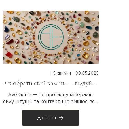
нтичності мінералу.
5 хвилин
09.05.2025
Як обрати свій камінь — відчуйте
магію мінералів разом з Ave Gems
Р
Ave Gems — це про мову мінералів,
Натур
силу інтуїції та контакт, що змінює все.
Не
Знайдіть свій унікальний камінь, який
резонує з вашою душею. «Усе, що
PAR
До статті
живе, реагує. Камінь — теж. Просто він