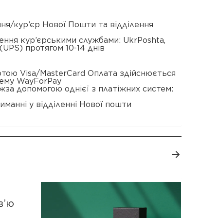
ення/кур’єр Нової Пошти та відділення
ення кур’єрськими службами: UkrPoshta,
(UPS) протягом 10-14 днів
ртою Visa/MasterCard Оплата здійснюється
тему WayForPay
жза допомогою однієї з платіжних систем:
иманні у відділенні Нової пошти
в’ю