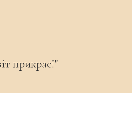
 ділового костюма, так і для
ка справжності, а не дефект.
і.
ує виробу теплий, по-справжньому
ір оніксу.
іт прикрас!"