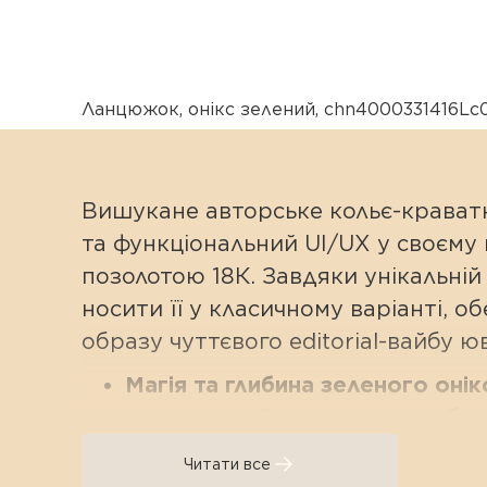
Ланцюжок
,
онікс зелений
,
chn4000331416Lc
Вишукане авторське кольє-краватк
та функціональний UI/UX у своєму 
позолотою 18К. Завдяки унікальні
носити її у класичному варіанті, 
образу чуттєвого editorial-вайбу 
Магія та глибина зеленого онікс
смарагдовий відтінок приваблю
Прикраса-трансформер (100 см
Читати все