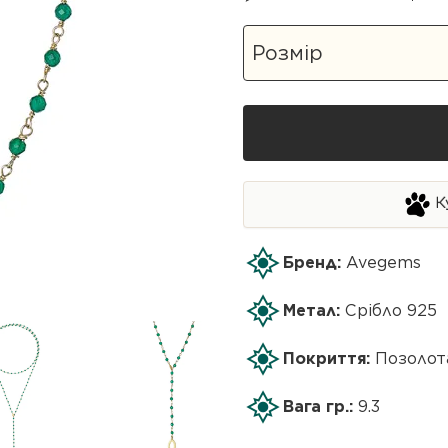
К
Бренд:
Avegems
Метал:
Срібло 925
Покриття:
Позолот
Вага гр.:
9.3