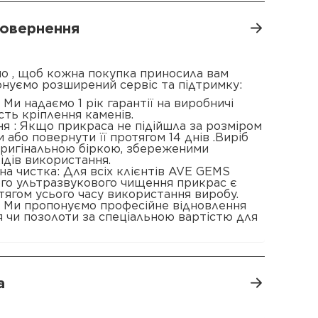
 повернення
о , щоб кожна покупка приносила вам
онуємо розширений сервіс та підтримку:
 : Ми надаємо 1 рік гарантії на виробничі
сть кріплення каменів.
я : Якщо прикраса не підійшла за розміром
 або повернути її протягом 14 днів .Виріб
 оригінальною біркою, збереженими
ідів використання.
а чистка: Для всіх клієнтів AVE GEMS
ого ультразвукового чищення прикрас є
ягом усього часу використання виробу.
: Ми пропонуємо професійне відновлення
 чи позолоти за спеціальною вартістю для
а