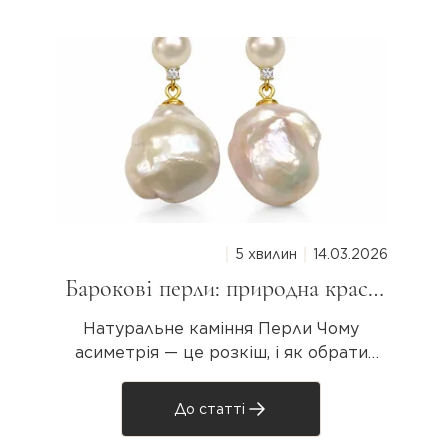
формер; природні включення як знак авте
лізм / Everyday Luxury.
5 хвилин
14.03.2026
Барокові перли: природна краса
неправильної форми
Натуральне каміння Перли Чому
асиметрія — це розкіш, і як обрати
свою унікальну перлину Колекція
Baroque Pearls · AVE GEMS Якщо ви хоч
До статті
раз бачили прикрасу з великою