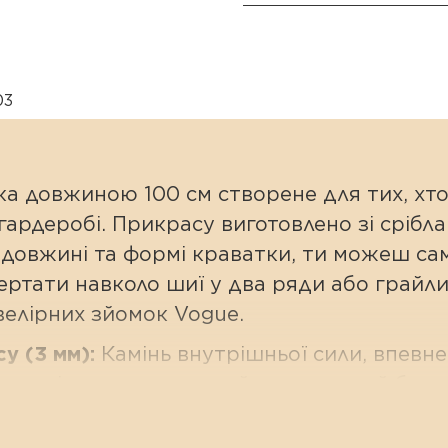
03
а довжиною 100 см створене для тих, хто 
гардеробі. Прикрасу виготовлено зі сріб
й довжині та формі краватки, ти можеш са
обертати навколо шиї у два ряди або грайл
ювелірних зйомок Vogue.
у (3 мм):
Камінь внутрішньої сили, впевне
є успіх, допомагає знайти душевний балан
):
Конструкція ланцюжка дозволяє легко з