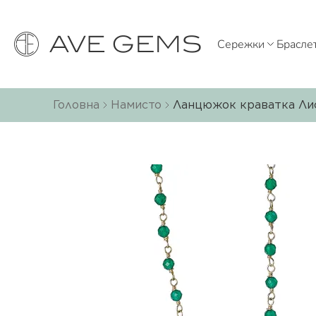
Сережки
Брасле
Головна
Намисто
Ланцюжок краватка Лист