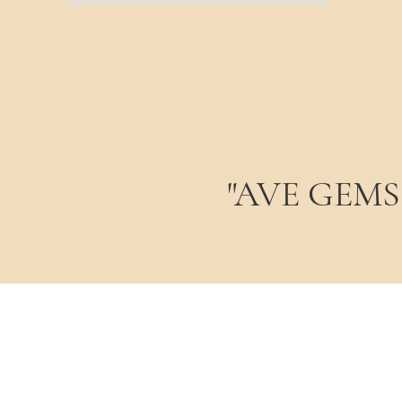
довжину підвісних елементів. О
вечірньої сукні.
Природна автентичність:
Кожен
Легкі акварельні нюанси кольо
Преміальне покриття позолото
дорогоцінний глянець, захищає 
"AVE GEMS -
Характеристики
Модель:
Ланцюжок-краватка (Y
Матеріал:
Срібло 925 проби.
Покриття:
Преміальна позолота
Вставка головна:
100% натураль
Елемент декору:
Кулон-листок.