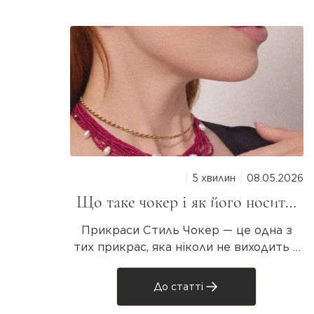
Довжина виробу:
100 см.
Особливість:
Конструкція-транс
Стиль:
Сучасна класика / Мініма
5 хвилин
08.05.2026
Що таке чокер і як його носити:
повний гід для дівчат
Прикраси Стиль Чокер — це одна з
тих прикрас, яка ніколи не виходить з
моди. Він то зникає з підіумів, то
повертається з новою силою. Але що
До статті
таке чокер насправді, звідки він узявся