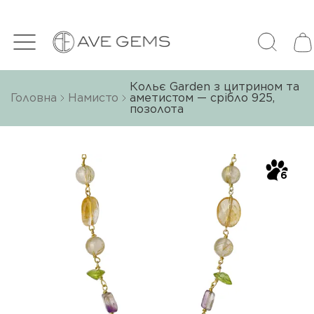
Кольє Garden з цитрином та
Головна
Намисто
аметистом — срібло 925,
позолота
6