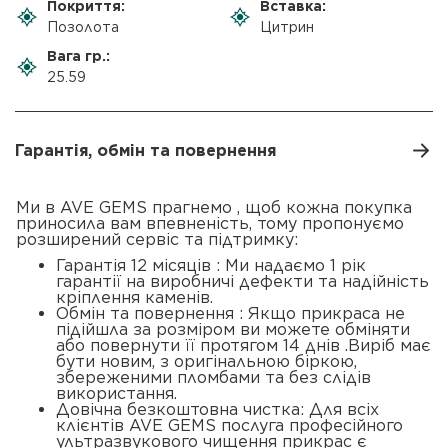
Покриття:
Вставка:
Позолота
Цитрин
Вага гр.:
25.59
Гарантія, обмін та повернення
Ми в AVE GEMS прагнемо , щоб кожна покупка
приносила вам впевненість, тому пропонуємо
розширений сервіс та підтримку:
Гарантія 12 місяців : Ми надаємо 1 рік
гарантії на виробничі дефекти та надійність
кріплення каменів.
Обмін та повернення : Якщо прикраса не
підійшла за розміром ви можете обміняти
або повернути її протягом 14 днів .Виріб має
бути новим, з оригінальною біркою,
збереженими пломбами та без слідів
використання.
Довічна безкоштовна чистка: Для всіх
клієнтів AVE GEMS послуга професійного
ультразвукового чищення прикрас є