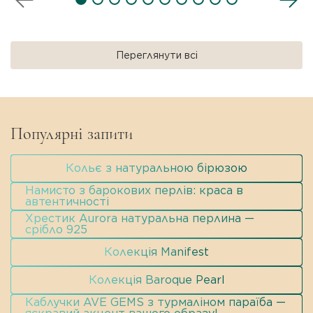
натуральний перідот (хризоліт),
натуральний аметист.
Довжина виробу:
50 см.
Переглянути всі
Особливість:
Кожна вставка є унікальною;
природні включення як знак автентичності
каменів; ексклюзивний природний малюнок.
Стиль:
Modern Classic / Романтичний
Популярні запити
мінімалізм / Everyday Luxury.
Кольє з натуральною бірюзою
Намисто з барокових перлів: краса в
автентичності
Хрестик Aurora натуральна перлина —
срібло 925
Колекція Manifest
Колекція Baroque Pearl
Каблучки AVE GEMS з турмаліном параїба —