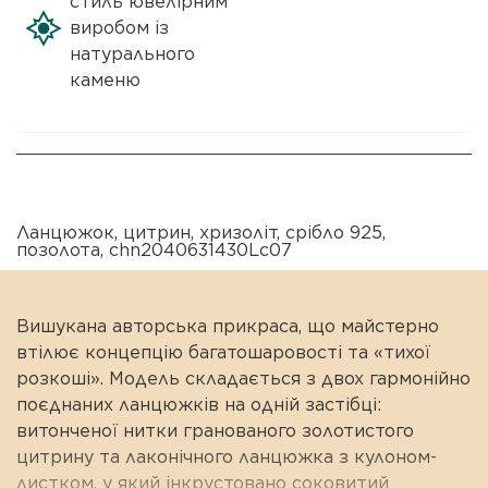
стиль ювелірним
виробом із
натурального
каменю
Ланцюжок
,
цитрин
,
хризоліт
,
срібло 925
,
позолота
,
chn2040631430Lc07
Вишукана авторська прикраса, що майстерно
втілює концепцію багатошаровості та «тихої
розкоші». Модель складається з двох гармонійно
поєднаних ланцюжків на одній застібці:
витонченої нитки гранованого золотистого
цитрину та лаконічного ланцюжка з кулоном-
листком, у який інкрустовано соковитий