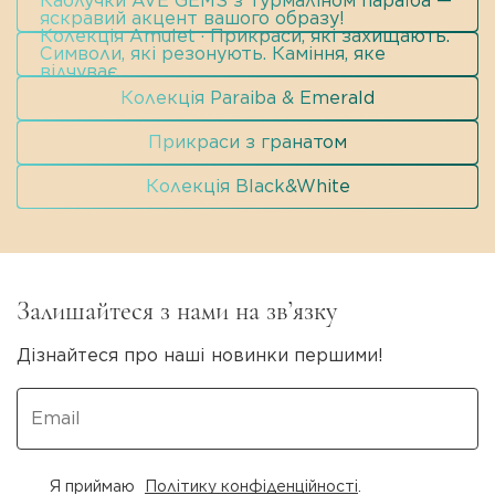
Каблучки AVE GEMS з турмаліном параїба —
яскравий акцент вашого образу!
Колекція Amulet · Прикраси, які захищають.
Символи, які резонують. Каміння, яке
відчуває.
Колекція Paraiba & Emerald
Прикраси з гранатом
Колекція Black&White
Залишайтеся з нами на зв’язку
Дізнайтеся про наші новинки першими!
Я приймаю
Політику конфіденційності
.