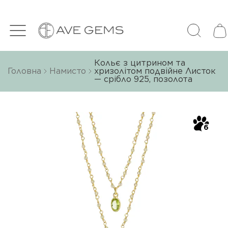
Кольє з цитрином та
Головна
Намисто
хризолітом подвійне Листок
— срібло 925, позолота
6