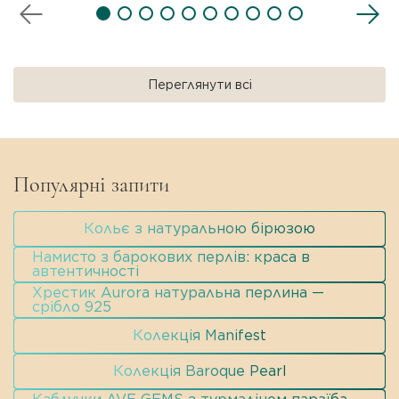
автентичності мінералів.
Стиль:
Романтичний мінімалізм / Сучасна
класика / Everyday Luxury.
Переглянути всі
Популярні запити
Кольє з натуральною бірюзою
Намисто з барокових перлів: краса в
автентичності
Хрестик Aurora натуральна перлина —
срібло 925
Колекція Manifest
Колекція Baroque Pearl