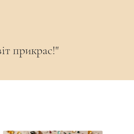
 відрізнятися від фото, що підкреслює
іт прикрас!"