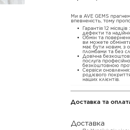
Ми в AVE GEMS прагнем
впевненість, тому проп
Гарантія 12 місяців
дефекти та надійні
Обмін та поверненн
ви можете обміняти
має бути новим, з
пломбами та без сл
Довічна безкоштовн
послуга професійн
безкоштовною прот
Сервіси оновлення
родієвого покриття
наших клієнтів.
Доставка та оплат
Доставка