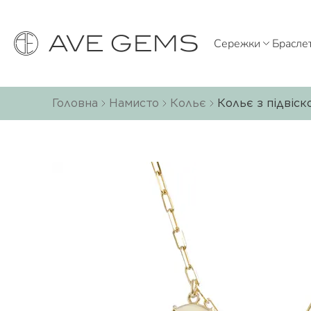
Сережки
Брасле
Головна
Намисто
Кольє
Кольє з підвіск