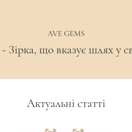
альною, тому форма та відтінок можуть незначно
ent Accent / Modern Classic / Розумний гардероб
AVE GEMS
 Зірка, що вказує шлях у св
Актуальні статті