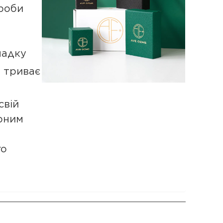
роби
падку
а триває
свій
рним
го