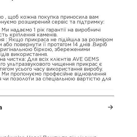
о , щоб кожна покупка приносила вам
онуємо розширений сервіс та підтримку:
 : Ми надаємо 1 рік гарантії на виробничі
сть кріплення каменів.
я : Якщо прикраса не підійшла за розміром
 або повернути її протягом 14 днів .Виріб
 оригінальною біркою, збереженими
ідів використання.
а чистка: Для всіх клієнтів AVE GEMS
ого ультразвукового чищення прикрас є
ягом усього часу використання виробу.
: Ми пропонуємо професійне відновлення
 чи позолоти за спеціальною вартістю для
а