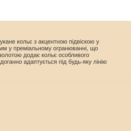
кане кольє з акцентною підвіскою у
 мм
у преміальному огранюванні, що
озолотою додає кольє особливого
оганно адаптується під будь-яку лінію