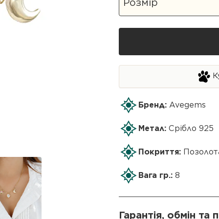
К
Бренд:
Avegems
Метал:
Срібло 925
Покриття:
Позолот
Вага гр.:
8
Гарантія, обмін та