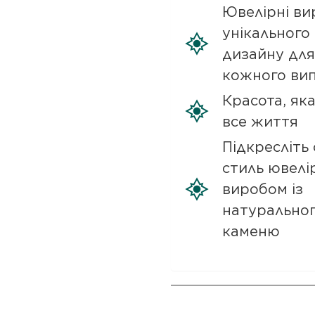
Ювелірні ви
унікального
дизайну для
кожного ви
Красота, як
все життя
Підкресліть 
стиль ювелі
виробом із
натурально
каменю