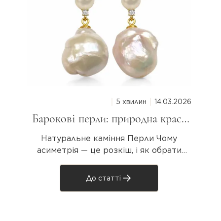
5 хвилин
14.03.2026
Барокові перли: природна краса
неправильної форми
Натуральне каміння Перли Чому
асиметрія — це розкіш, і як обрати
свою унікальну перлину Колекція
Baroque Pearls · AVE GEMS Якщо ви хоч
До статті
раз бачили прикрасу з великою
перлиною дивовижної вигнутої форми
— схожою на краплю, крило або