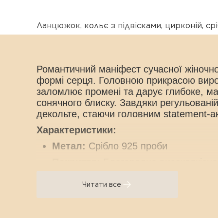
Ланцюжок
,
кольє з підвісками
,
цирконій
,
ср
Романтичний маніфест сучасної жіночно
формі серця. Головною прикрасою виро
заломлює промені та дарує глибоке, ма
сонячного блиску. Завдяки регульовані
декольте, стаючи головним statement-а
Характеристики:
Метал:
Срібло
925
проби
Покриття:
Благородна високоякісна
Вставка:
Кубічний цирконій у формі
Читати все
Розмір вставки:
10*10 мм
(акцентн
Довжина виробу:
45 см + 5 см
подо