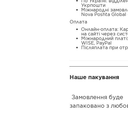
По Україні: відділ
Укрпошти
Міжнародні замовл
Nova Poshta Global 
Оплата
Онлайн-оплата: Ка
на сайті через сис
Міжнародний платі
WISE, PayPal
Післяплата при отр
Наше пакування
Замовлення буде
запаковано з любо