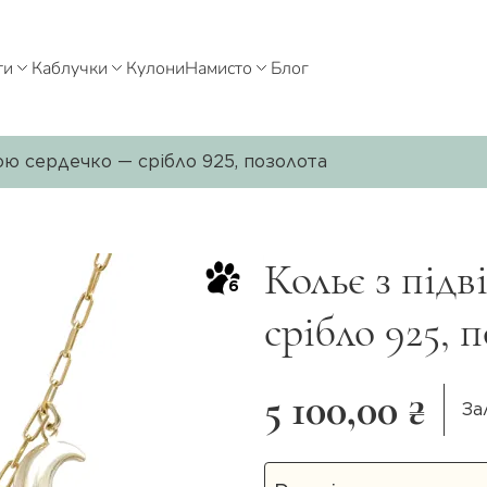
ти
Каблучки
Кулони
Намисто
Блог
ою сердечко — срібло 925, позолота
Кольє з підв
6
срібло 925, 
5 100,00 ₴
За