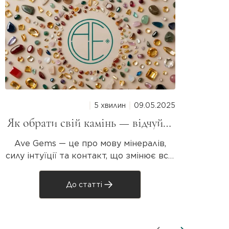
5 хвилин
09.05.2025
Як обрати свій камінь — відчуйте
магію мінералів разом з Ave Gems
Р
Ave Gems — це про мову мінералів,
Натур
силу інтуїції та контакт, що змінює все.
Не
Знайдіть свій унікальний камінь, який
резонує з вашою душею. «Усе, що
PAR
До статті
живе, реагує. Камінь — теж. Просто він
говорить тихіше» Не всі прикраси —
т
просто аксесуари. Деякі — це дотик.