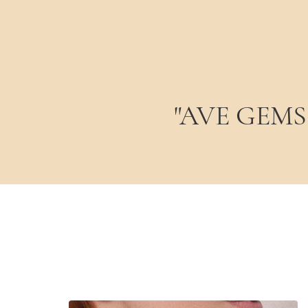
Особливість:
Кожна вставка є унік
неповторний характер каменю.
Стиль:
Romantic Minimalist / Statem
"AVE GEMS -