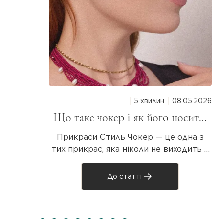
5 хвилин
08.05.2026
Що таке чокер і як його носити:
повний гід для дівчат
Прикраси Стиль Чокер — це одна з
тих прикрас, яка ніколи не виходить з
моди. Він то зникає з підіумів, то
повертається з новою силою. Але що
До статті
таке чокер насправді, звідки він узявся
і як носити? Розбираємося разом! Що
таке чокер? Чокер — прикраса на шию,