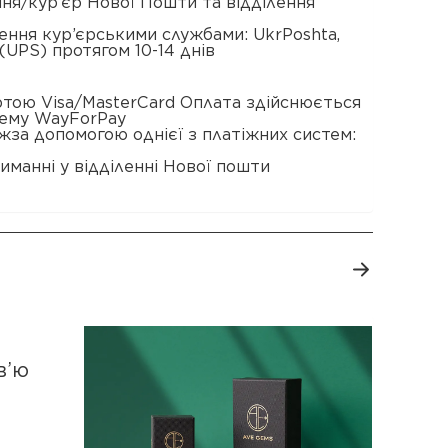
ення/кур’єр Нової Пошти та відділення
ення кур’єрськими службами: UkrPoshta,
(UPS) протягом 10-14 днів
ртою Visa/MasterCard Оплата здійснюється
тему WayForPay
жза допомогою однієї з платіжних систем:
иманні у відділенні Нової пошти
в’ю