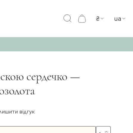
₴
ua
іскою сердечко —
позолота
лишити відгук