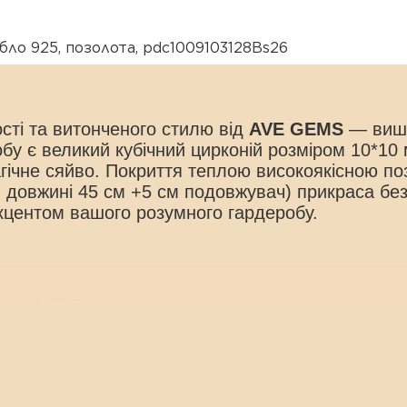
ібло 925
,
позолота
,
pdc1009103128Bs26
сті та витонченого стилю від
AVE GEMS
— вишу
бу є великий кубічний цирконій розміром
10*10
гічне сяйво. Покриття теплою високоякісною п
й довжині
45 см +5 см
подовжувач) прикраса безд
кцентом вашого розумного гардеробу.
 позолота
 серця
ий кристал)
вжувач (регульований розмір)