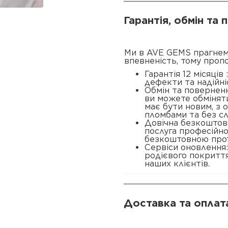
Гарантія, обмін та
Ми в AVE GEMS прагнем
впевненість, тому проп
Гарантія 12 місяців
дефекти та надійні
Обмін та поверненн
ви можете обміняти
має бути новим, з
пломбами та без сл
Довічна безкоштовн
послуга професійн
безкоштовною прот
Сервіси оновлення
родієвого покриття
наших клієнтів.
Доставка та оплат