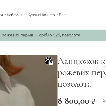
ти
Каблучки
Кулони
Намисто
Блог
рожевих перлів — срібло 925, позолота
Ланцюжок кр
6
рожевих перл
позолота
8 800,00 ₴
З