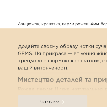
Ланцюжок
,
краватка
,
перли рожеві 4мм
,
ба
Додайте своєму образу нотки суч
GEMS. Ця прикраса — втілення жіно
трендовою формою «краватки», ство
вашій витонченості.
Мистецтво деталей та пр
Рожеві перли: Низка натуральних р
до будь-якого тону шкіри. Рожевий 
Читати все
Акцентна барокова перлина: Завер