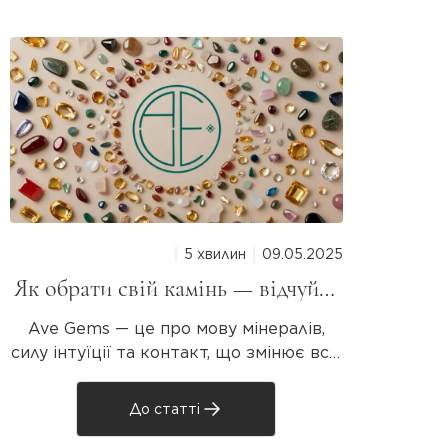
ою для створення образу в стилі
 додаючи образу благородного
ені та сучасний ювелірний дизайн.
5 хвилин
09.05.2025
Як обрати свій камінь — відчуйте
магію мінералів разом з Ave Gems
Р
Ave Gems — це про мову мінералів,
Натур
силу інтуїції та контакт, що змінює все.
Не
Знайдіть свій унікальний камінь, який
резонує з вашою душею. «Усе, що
PAR
До статті
живе, реагує. Камінь — теж. Просто він