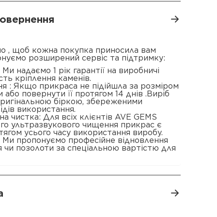
 повернення
о , щоб кожна покупка приносила вам
онуємо розширений сервіс та підтримку:
 : Ми надаємо 1 рік гарантії на виробничі
сть кріплення каменів.
я : Якщо прикраса не підійшла за розміром
 або повернути її протягом 14 днів .Виріб
 оригінальною біркою, збереженими
ідів використання.
а чистка: Для всіх клієнтів AVE GEMS
ого ультразвукового чищення прикрас є
ягом усього часу використання виробу.
: Ми пропонуємо професійне відновлення
 чи позолоти за спеціальною вартістю для
а