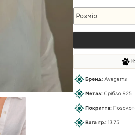
К
Бренд:
Avegems
Метал:
Срібло 925
Покриття:
Позолот
Вага гр.:
13.75