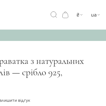
₴
ua
аватка з натуральних
ів — срібло 925,
алишити відгук