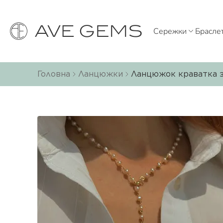
Сережки
Брасле
Головна
Ланцюжки
Ланцюжок краватка з 