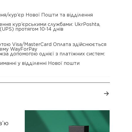
ення/кур’єр Нової Пошти та відділення
ення кур’єрськими службами: UkrPoshta,
(UPS) протягом 10-14 днів
ртою Visa/MasterCard Оплата здійснюється
тему WayForPay
жза допомогою однієї з платіжних систем:
иманні у відділенні Нової пошти
в’ю