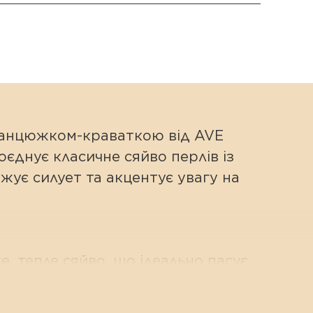
 ланцюжком-краваткою від AVE
єднує класичне сяйво перлів із
жує силует та акцентує увагу на
, тепле сяйво, що ідеально пасує
внутрішню гармонію.
e Pearl розміром 22*17 мм. Кожна