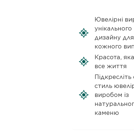
Ювелірні ви
унікального
дизайну для
кожного ви
Красота, як
все життя
Підкресліть 
стиль ювелі
виробом із
натурально
каменю