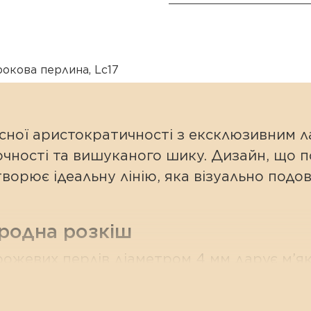
рокова перлина
,
Lc17
асної аристократичності з ексклюзивним
чності та вишуканого шику. Дизайн, що по
рює ідеальну лінію, яка візуально подов
иродна розкіш
ожевих перлів діаметром 4 мм дарує м’яке
відтінок символізує ніжність, спокій та 
шує композицію розкішна підвіска Baroqu