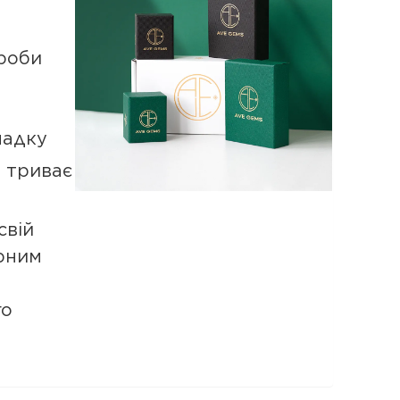
роби
падку
а триває
свій
рним
го