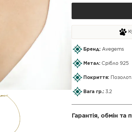
К
Бренд:
Avegems
Метал:
Срібло 925
Покриття:
Позолот
Вага гр.:
3.2
Гарантія, обмін та