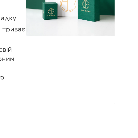
падку
а триває
свій
рним
го