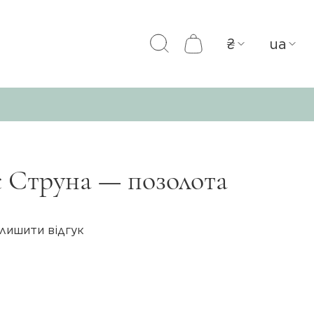
₴
ua
є Струна — позолота
лишити відгук