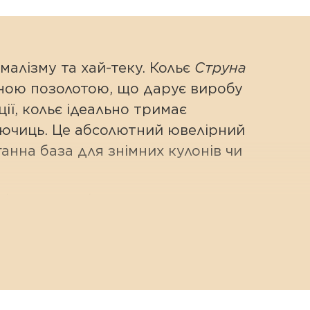
малізму та хай-теку. Кольє
Струна
ьною позолотою, що дарує виробу
ії, кольє ідеально тримає
лючиць. Це абсолютний ювелірний
анна база для знімних кулонів чи
ніших трендів сучасного
ує шию та миттєво підвищує градус
егко нанизувати на неї ваші
 створюючи нову ексклюзивну