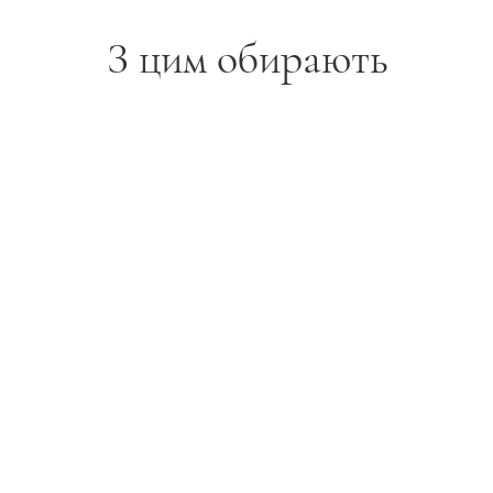
зова довжина 40 см доповнена подовжув
З цим обирають
оту посадки кольє залежно від форми вир
925:
Стійке золоте покриття має дзеркальн
є свій первинний бездоганний вигляд.
тке кольє).
озолота.
 (ланцюжок-подовжувач).
абін у позолоті.
 / Сучасна класика / Everyday Luxury.