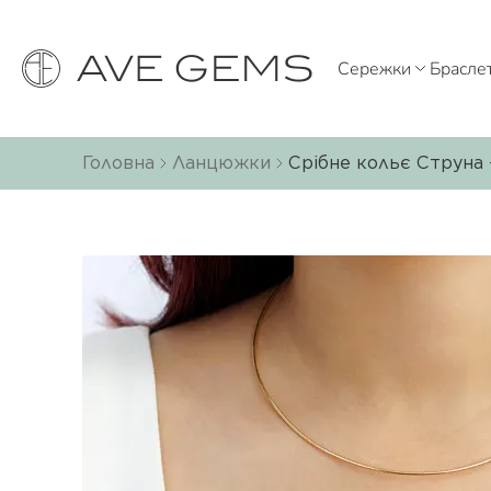
Сережки
Брасле
Головна
Ланцюжки
Срібне кольє Струна