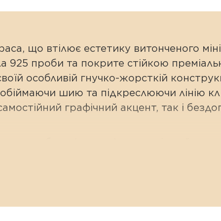
аса, що втілює естетику витонченого міні
бла 925 проби та покрите стійкою преміал
воїй особливій гнучко-жорсткій конструкц
о обіймаючи шию та підкреслюючи лінію к
амостійний графічний акцент, так і бездог
кольє-обруч (гривна) — один із найголов
дає образу зібраності, візуально подовж
нічна та тонка форма «струни» дозволяє л
ерли чи великі натуральні камені, щоразу