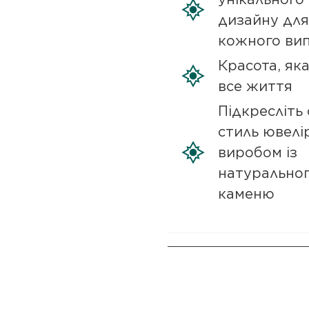
дизайну для
кожного ви
Красота, як
все життя
Підкресліть 
стиль ювелі
виробом із
натурально
каменю