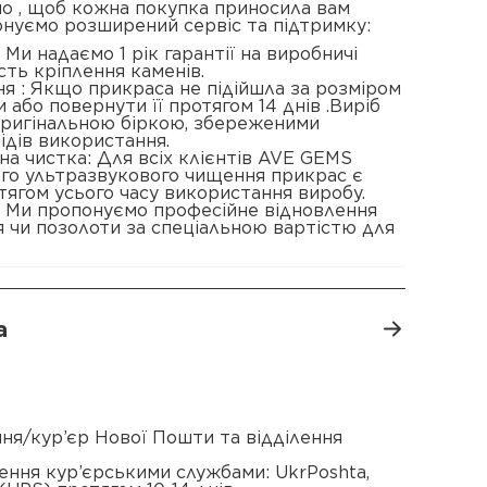
о , щоб кожна покупка приносила вам
онуємо розширений сервіс та підтримку:
 : Ми надаємо 1 рік гарантії на виробничі
сть кріплення каменів.
я : Якщо прикраса не підійшла за розміром
 або повернути її протягом 14 днів .Виріб
 оригінальною біркою, збереженими
ідів використання.
а чистка: Для всіх клієнтів AVE GEMS
ого ультразвукового чищення прикрас є
ягом усього часу використання виробу.
: Ми пропонуємо професійне відновлення
 чи позолоти за спеціальною вартістю для
а
ення/кур’єр Нової Пошти та відділення
ення кур’єрськими службами: UkrPoshta,