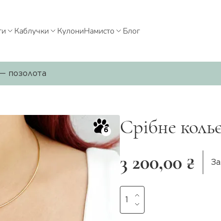
ти
Каблучки
Кулони
Намисто
Блог
 — позолота
Срібне коль
6
3 200,00 ₴
За