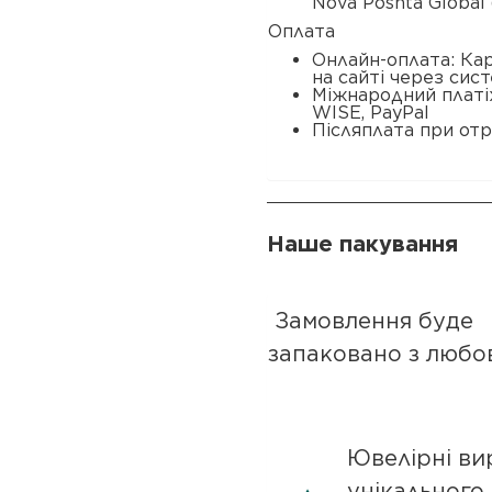
Nova Poshta Global 
Оплата
Онлайн-оплата: Ка
на сайті через сис
Міжнародний платі
WISE, PayPal
Післяплата при отр
Наше пакування
Замовлення буде
запаковано з любо
Ювелірні ви
унікального