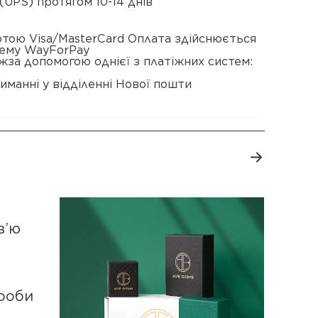
(UPS) протягом 10-14 днів
ртою Visa/MasterCard Оплата здійснюється
тему WayForPay
жза допомогою однієї з платіжних систем:
иманні у відділенні Нової пошти
в’ю
роби