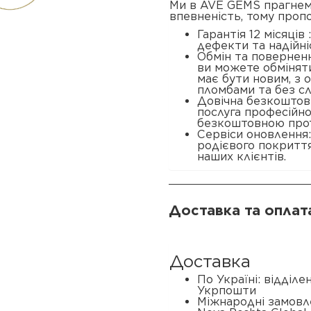
Ми в AVE GEMS прагнем
впевненість, тому проп
Гарантія 12 місяців
дефекти та надійні
Обмін та поверненн
ви можете обміняти
має бути новим, з
пломбами та без сл
Довічна безкоштовн
послуга професійн
безкоштовною прот
Сервіси оновлення
родієвого покриття
наших клієнтів.
Доставка та оплат
Доставка
По Україні: відділ
Укрпошти
Міжнародні замовл