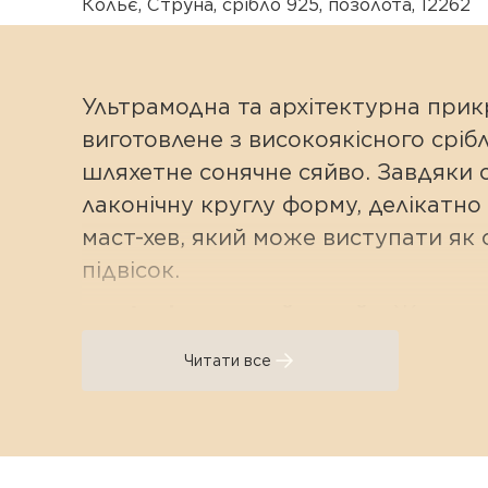
Кольє
,
Струна
,
срібло 925
,
позолота
,
12262
Ультрамодна та архітектурна прикр
виготовлене з високоякісного срі
шляхетне сонячне сяйво. Завдяки с
лаконічну круглу форму, делікатн
маст-хев, який може виступати як с
підвісок.
Архітектурний дизайн:
Жорстке 
ювелірного мистецтва. Воно до
Читати все
стилю будь-якого аутфіту.
Трансформер для кулонів:
Лако
улюблені підвіски, акцентні п