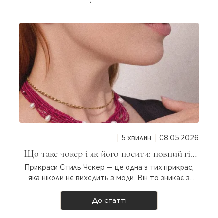
5 хвилин
08.05.2026
Що таке чокер і як його носити: повний гід
для дівчат
Прикраси Стиль Чокер — це одна з тих прикрас,
яка ніколи не виходить з моди. Він то зникає з
підіумів, то повертається з новою силою. Але що
таке чокер насправді, звідки він узявся і як
До статті
носити? Розбираємося разом! Що таке чокер?