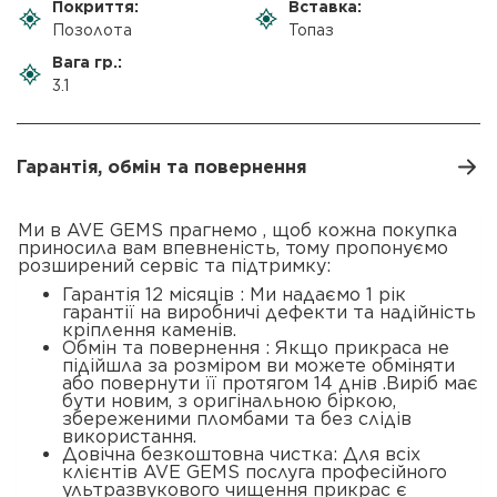
Покриття:
Вставка:
Позолота
Топаз
Вага гр.:
3.1
Гарантія, обмін та повернення
Ми в AVE GEMS прагнемо , щоб кожна покупка
приносила вам впевненість, тому пропонуємо
розширений сервіс та підтримку:
Гарантія 12 місяців : Ми надаємо 1 рік
гарантії на виробничі дефекти та надійність
кріплення каменів.
Обмін та повернення : Якщо прикраса не
підійшла за розміром ви можете обміняти
або повернути її протягом 14 днів .Виріб має
бути новим, з оригінальною біркою,
збереженими пломбами та без слідів
використання.
Довічна безкоштовна чистка: Для всіх
клієнтів AVE GEMS послуга професійного
ультразвукового чищення прикрас є