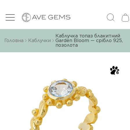
Каблучка топаз блакитний
Головна
Каблучки
Garden Bloom — срібло 925,
позолота
6