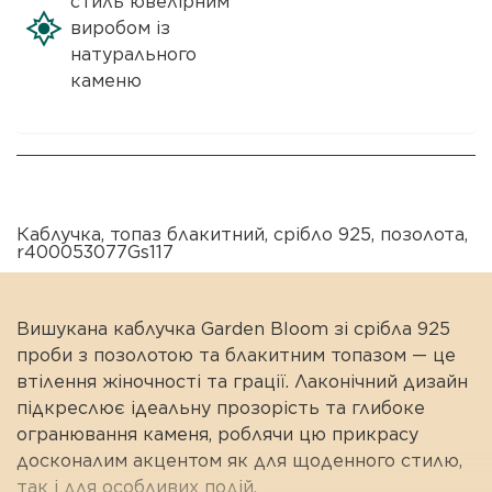
стиль ювелірним
виробом із
натурального
каменю
Каблучка
,
топаз блакитний
,
срібло 925
,
позолота
,
r400053077Gs117
Вишукана каблучка Garden Bloom зі срібла 925
проби з позолотою та блакитним топазом — це
втілення жіночності та грації. Лаконічний дизайн
підкреслює ідеальну прозорість та глибоке
огранювання каменя, роблячи цю прикрасу
досконалим акцентом як для щоденного стилю,
так і для особливих подій.