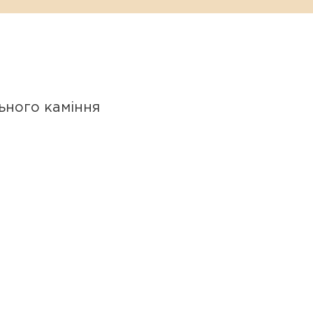
аги та перетворює його на
пальцях залежно від вашого
ьного каміння
каменю.