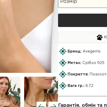
К
Бренд:
Avegems
Метал:
Срібло 925
Покриття:
Позолот
Вага гр.:
6.72
Гарантія, обмін та