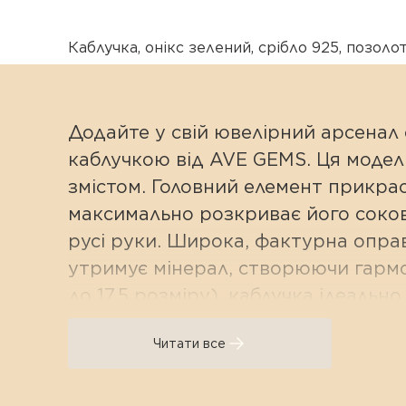
Каблучка
,
онікс зелений
,
срібло 925
,
позоло
Додайте у свій ювелірний арсенал
каблучкою від AVE GEMS. Ця модель
змістом. Головний елемент прикра
максимально розкриває його соков
русі руки. Широка, фактурна оправ
утримує мінерал, створюючи гармон
до 17,5 розміру), каблучка ідеаль
Сучасний шик та ювелірна 
Читати все
Глибина смарагду: Натуральний оні
чистотою та шляхетним кольором.