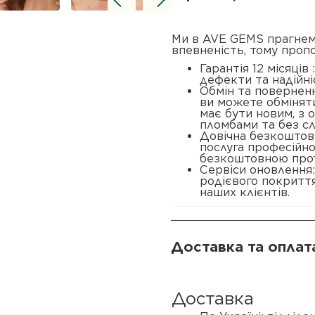
Ми в AVE GEMS прагнем
впевненість, тому проп
Гарантія 12 місяців
дефекти та надійні
Обмін та поверненн
ви можете обміняти
має бути новим, з
пломбами та без сл
Довічна безкоштовн
послуга професійн
безкоштовною прот
Сервіси оновлення
родієвого покриття
наших клієнтів.
Доставка та оплат
Доставка