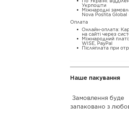
По Україні: відділ
Укрпошти
Міжнародні замовл
Nova Poshta Global 
Оплата
Онлайн-оплата: Ка
на сайті через сис
Міжнародний платі
WISE, PayPal
Післяплата при отр
Наше пакування
Замовлення буде
запаковано з любо