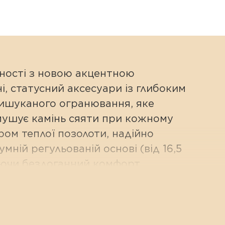
тності з новою акцентною
і, статусний аксесуари із глибоким
вишуканого огранювання, яке
змушує камінь сяяти при кожному
ром теплої позолоти, надійно
ній регульованій основі (від 16,5
чуючи бездоганний комфорт.
ює погляди своєю бездоганною