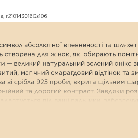
та
,
r210143016Gs106
 символ абсолютної впевненості та шляхе
 створена для жінок, які обирають помітн
си — великий натуральний зелений онікс 
итий, магічний смарагдовий відтінок та 
а зі срібла 925 проби, вкрита щільним ша
ійний та дорогий контраст. Завдяки розум
но адаптується під ваші пальчики, забезпе
статусність:
кс солідного розміру 15 × 11 мм привабл