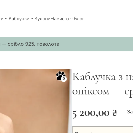
ти
Каблучки
Кулони
Намисто
Блог
 — срібло 925, позолота
Каблучка з 
6
оніксом — ср
5 200,00 ₴
За