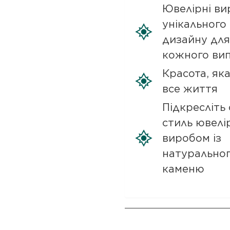
Ювелірні ви
унікального
дизайну для
кожного ви
Красота, як
все життя
Підкресліть 
стиль ювелі
виробом із
натурально
каменю