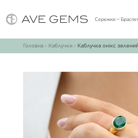
Сережки
Брасле
Головна
Каблучки
Каблучка онікс зелений