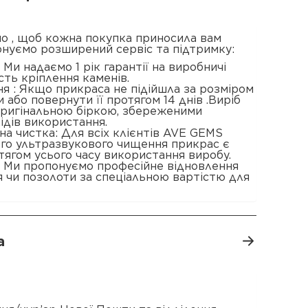
о , щоб кожна покупка приносила вам
онуємо розширений сервіс та підтримку:
 : Ми надаємо 1 рік гарантії на виробничі
сть кріплення каменів.
я : Якщо прикраса не підійшла за розміром
 або повернути її протягом 14 днів .Виріб
 оригінальною біркою, збереженими
ідів використання.
а чистка: Для всіх клієнтів AVE GEMS
ого ультразвукового чищення прикрас є
ягом усього часу використання виробу.
: Ми пропонуємо професійне відновлення
 чи позолоти за спеціальною вартістю для
а