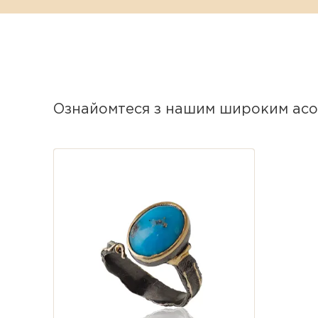
Архітектурна оправа: Широкий поз
самодостатній арт-об'єкт.
Ідеальна посадка: Регульований ро
настрою та ювелірного сету.
Ознайомтеся з нашим широким асо
Характеристики
Матеріал: Срібло 925 проби.
Покриття: Позолота.
Вставка: Натуральний зелений 
Розмір вставки: 15 × 11 мм.
Розмір каблучки: Регулюється (ві
Особливість: Широка позолоче
Робота: Ексклюзивна ручна роб