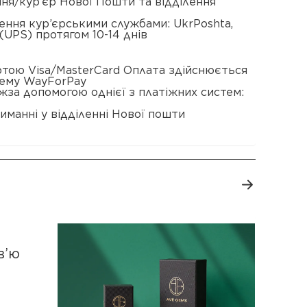
ення/кур’єр Нової Пошти та відділення
ення кур’єрськими службами: UkrPoshta,
(UPS) протягом 10-14 днів
ртою Visa/MasterCard Оплата здійснюється
тему WayForPay
жза допомогою однієї з платіжних систем:
иманні у відділенні Нової пошти
в’ю