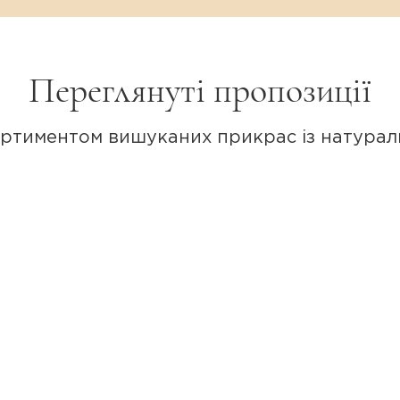
олочений рант додає виробу візуальної в
Переглянуті пропозиції
змір дозволяє носити каблучку на різних 
ртиментом вишуканих прикрас із натурал
онікс.
д 16,5 до 17,5).
на оправа, насичений смарагдовий колір 
ота.