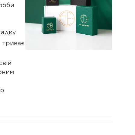
роби
падку
а триває
свій
рним
го