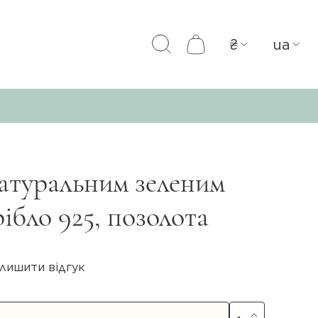
₴
ua
натуральним зеленим
ібло 925, позолота
лишити відгук