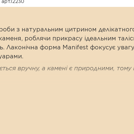
 арт.12230
проби з натуральним цитрином делікатного
каменя, роблячи прикрасу ідеальним таліс
. Лаконічна форма Manifest фокусує увагу
уарами.
ться вручну, а камені є природними, тому м
Індія)