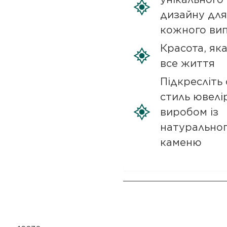
дизайну для
кожного ви
Красота, як
все життя
Підкресліть 
стиль ювелі
виробом із
натурально
каменю