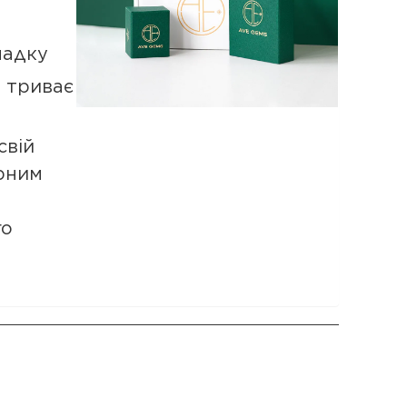
падку
а триває
свій
рним
го