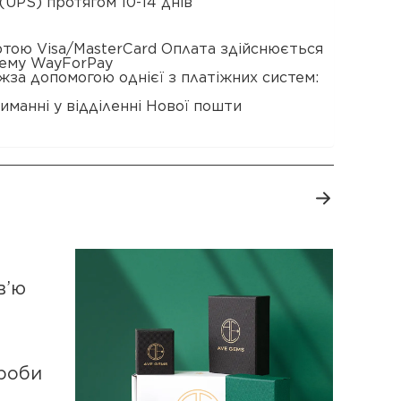
(UPS) протягом 10-14 днів
ртою Visa/MasterCard Оплата здійснюється
тему WayForPay
жза допомогою однієї з платіжних систем:
иманні у відділенні Нової пошти
в’ю
роби