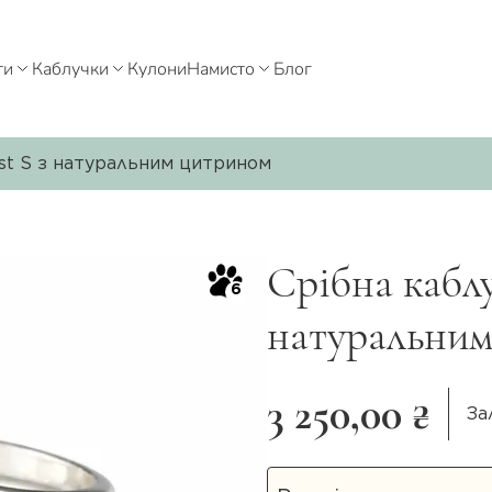
ти
Каблучки
Кулони
Намисто
Блог
est S з натуральним цитрином
Срібна каблу
6
натуральни
3 250,00 ₴
За