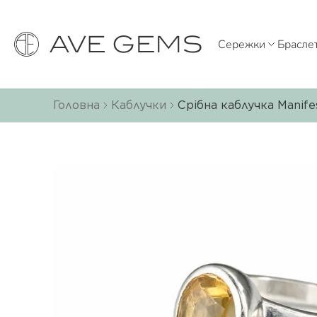
Сережки
Брасле
Головна
Каблучки
Срібна каблучка Manif