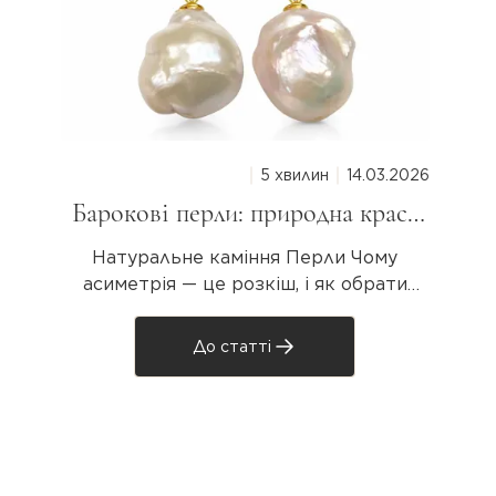
5 хвилин
14.03.2026
Барокові перли: природна краса
неправильної форми
Натуральне каміння Перли Чому
асиметрія — це розкіш, і як обрати
свою унікальну перлину Колекція
Baroque Pearls · AVE GEMS Якщо ви хоч
До статті
раз бачили прикрасу з великою
перлиною дивовижної вигнутої форми
— схожою на краплю, крило або
морську хвилю — ви вже знайомі з
бароковими ..