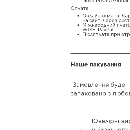
Nova Poshta Global 
Оплата
Онлайн-оплата: Ка
на сайті через сис
Міжнародний платі
WISE, PayPal
Післяплата при отр
Наше пакування
Замовлення буде
запаковано з любо
Ювелірні ви
унікального