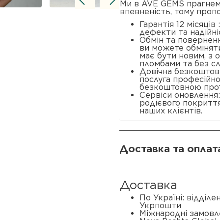
Ми в AVE GEMS прагнем
впевненість, тому проп
Гарантія 12 місяців
дефекти та надійні
Обмін та поверненн
ви можете обміняти
має бути новим, з
пломбами та без сл
Довічна безкоштовн
послуга професійн
безкоштовною прот
Сервіси оновлення
родієвого покриття
наших клієнтів.
Доставка та оплат
Доставка
По Україні: відділ
Укрпошти
Міжнародні замовл