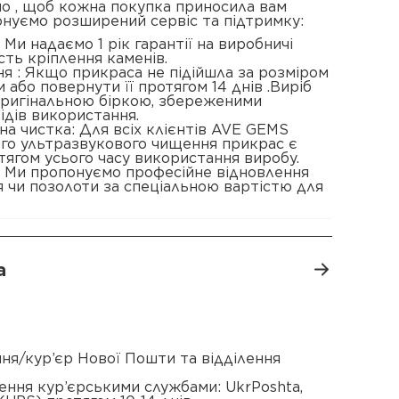
о , щоб кожна покупка приносила вам
онуємо розширений сервіс та підтримку:
 : Ми надаємо 1 рік гарантії на виробничі
сть кріплення каменів.
я : Якщо прикраса не підійшла за розміром
 або повернути її протягом 14 днів .Виріб
 оригінальною біркою, збереженими
ідів використання.
а чистка: Для всіх клієнтів AVE GEMS
ого ультразвукового чищення прикрас є
ягом усього часу використання виробу.
: Ми пропонуємо професійне відновлення
 чи позолоти за спеціальною вартістю для
а
ення/кур’єр Нової Пошти та відділення
ення кур’єрськими службами: UkrPoshta,