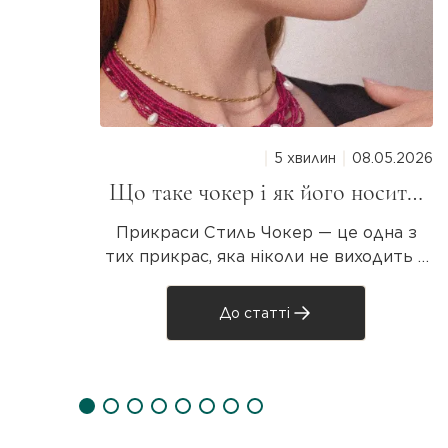
5 хвилин
08.05.2026
Що таке чокер і як його носити:
повний гід для дівчат
Прикраси Стиль Чокер — це одна з
тих прикрас, яка ніколи не виходить з
моди. Він то зникає з підіумів, то
повертається з новою силою. Але що
До статті
таке чокер насправді, звідки він узявся
і як носити? Розбираємося разом! Що
таке чокер? Чокер — прикраса на шию,
яка щіль..