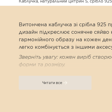
Каблучка
,
натуральний цитрин S
,
срібло 925
Витончена каблучка зі срібла 925 
дизайн підкреслює сонячне сяйво 
гармонійного образу на кожен день
легко комбінується з іншими аксес
Зверніть увагу: кожен виріб створює
форми та розміру.
Характеристики:
Читати все
Матеріал:
Срібло 925 проби
Вставка:
Натуральний цитрин (
Розмір каменю:
8х6 мм