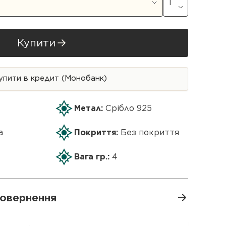
Купити
упити в кредит (Монобанк)
Метал:
Срібло 925
а
Покриття:
Без покриття
Вага гр.:
4
 повернення