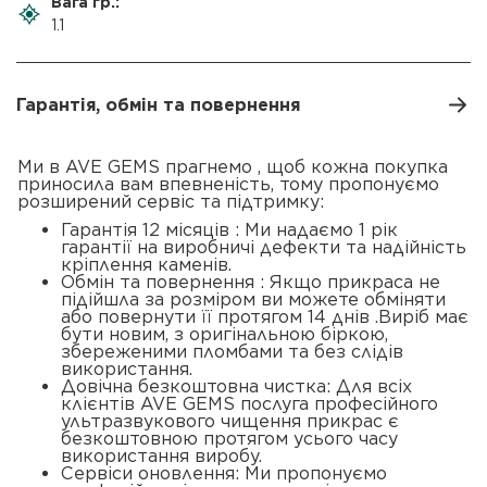
Вага гр.:
1.1
Гарантія, обмін та повернення
Ми в AVE GEMS прагнемо , щоб кожна покупка
приносила вам впевненість, тому пропонуємо
розширений сервіс та підтримку:
Гарантія 12 місяців : Ми надаємо 1 рік
гарантії на виробничі дефекти та надійність
кріплення каменів.
Обмін та повернення : Якщо прикраса не
підійшла за розміром ви можете обміняти
або повернути її протягом 14 днів .Виріб має
бути новим, з оригінальною біркою,
збереженими пломбами та без слідів
використання.
Довічна безкоштовна чистка: Для всіх
клієнтів AVE GEMS послуга професійного
ультразвукового чищення прикрас є
безкоштовною протягом усього часу
використання виробу.
Сервіси оновлення: Ми пропонуємо