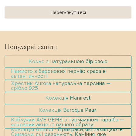
Переглянути всі
Популярні запити
Кольє з натуральною бірюзою
Намисто з барокових перлів: краса в
автентичності
Хрестик Aurora натуральна перлина —
срібло 925
Колекція Manifest
Колекція Baroque Pearl
Каблучки AVE GEMS з турмаліном параїба —
яскравий акцент вашого образу!
Колекція Amulet · Прикраси, які захищають.
Символи, які резонують. Каміння, яке