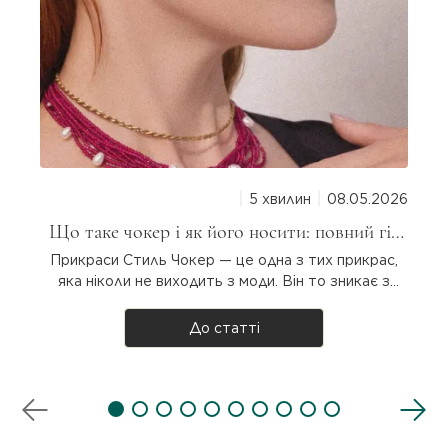
5 хвилин
08.05.2026
Що таке чокер і як його носити: повний гід
для дівчат
Прикраси Стиль Чокер — це одна з тих прикрас,
яка ніколи не виходить з моди. Він то зникає з
підіумів, то повертається з новою силою. Але що
таке чокер насправді, звідки він узявся і як
До статті
носити? Розбираємося разом! Що таке чокер?
Чокер — прикраса на шию, яка щіль..