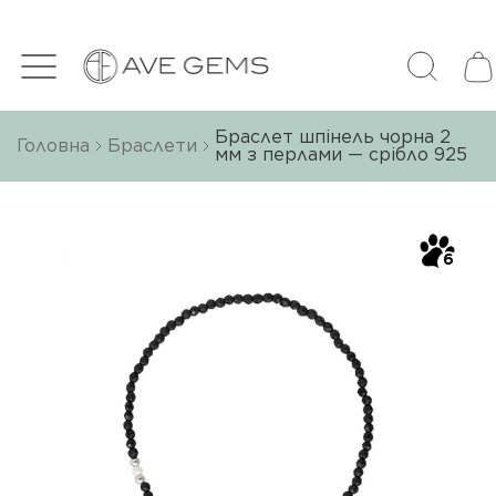
Браслет шпінель чорна 2
Головна
Браслети
мм з перлами — срібло 925
6