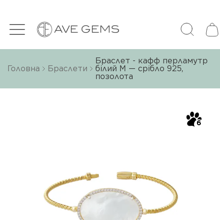
Браслет - кафф перламутр
Головна
Браслети
білий M — срібло 925,
позолота
6