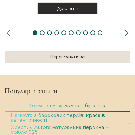
підіумів, то повертається з новою силою. Але що
таке чокер насправді, звідки він узявся і як
До статті
носити? Розбираємося разом! Що таке чокер?
Чокер — прикраса на шию, яка щіль..
Переглянути всі
Популярні запити
Кольє з натуральною бірюзою
Намисто з барокових перлів: краса в
автентичності
Хрестик Aurora натуральна перлина —
срібло 925