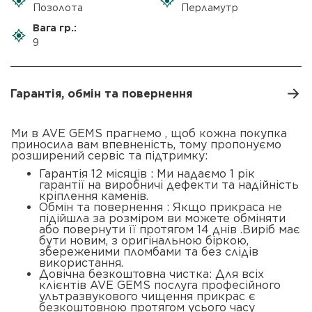
Позолота
Перламутр
Вага гр.:
9
Гарантія, обмін та повернення
Ми в AVE GEMS прагнемо , щоб кожна покупка
приносила вам впевненість, тому пропонуємо
розширений сервіс та підтримку:
Гарантія 12 місяців : Ми надаємо 1 рік
гарантії на виробничі дефекти та надійність
кріплення каменів.
Обмін та повернення : Якщо прикраса не
підійшла за розміром ви можете обміняти
або повернути її протягом 14 днів .Виріб має
бути новим, з оригінальною біркою,
збереженими пломбами та без слідів
використання.
Довічна безкоштовна чистка: Для всіх
клієнтів AVE GEMS послуга професійного
ультразвукового чищення прикрас є
безкоштовною протягом усього часу