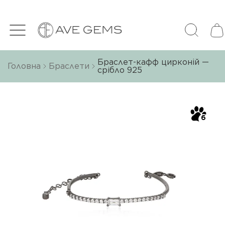
Браслет-кафф цирконій —
Головна
Браслети
срібло 925
6