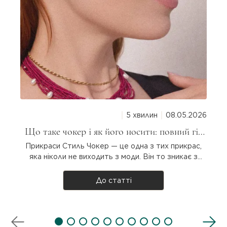
5 хвилин
08.05.2026
Що таке чокер і як його носити: повний гід
для дівчат
Прикраси Стиль Чокер — це одна з тих прикрас,
яка ніколи не виходить з моди. Він то зникає з
підіумів, то повертається з новою силою. Але що
таке чокер насправді, звідки він узявся і як
До статті
носити? Розбираємося разом! Що таке чокер?
Чокер — прикраса на шию, яка щіль..