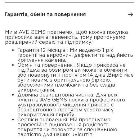
Гарантія, обмін та повернення
Ми в AVE GEMS прагнемо , щоб кожна покупка
приносила вам впевненість, тому пропонуємо
розширений сервіс та підтримку:
Гарантія 12 місяців : Ми надаємо 1 рік
гарантії на виробничі дефекти та надійність
кріплення каменів.
Обмін та повернення : Якщо прикраса не
підійшла за розміром ви можете обміняти
або повернути її протягом 14 днів .Виріб має
бути новим, з оригінальною біркою,
збереженими пломбами та без слідів
використання.
Довічна безкоштовна чистка: Для всіх
клієнтів AVE GEMS послуга професійного
ультразвукового чищення прикрас є
безкоштовною протягом усього часу
використання виробу.
Сервіси оновлення: Ми пропонуємо
професійне відновлення родієвого
покриття чи позолоти за спеціальною
вартістю для наших клієнтів.