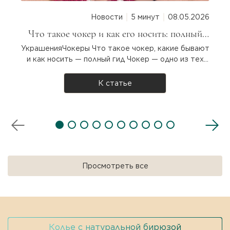
энергетика разжигает внутренний
Новости
5 минут
08.05.2026
драйв, помогает преодолеть усталость
и апатию, наполняя женщину
Что такое чокер и как его носить: полный
гид для девушек
магнетизмом и харизмой.
УкрашенияЧокеры Что такое чокер, какие бывают
и как носить — полный гид Чокер — одно из тех
украшений, которое никогда не выходит из моды.
Он то исчезает с подиумов, то возвращается с
К статье
новой силой. Что такое чокер, откуда он взялся и
как его носить? Разбираемся вместе! Что такое
чокер? Чо..
Просмотреть все
Колье с натуральной бирюзой