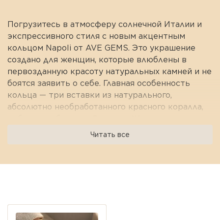
Погрузитесь в атмосферу солнечной Италии и
экспрессивного стиля с новым акцентным
кольцом Napoli от AVE GEMS. Это украшение
создано для женщин, которые влюблены в
первозданную красоту натуральных камней и не
боятся заявить о себе. Главная особенность
кольца — три вставки из натурального,
абсолютно необработанного красного коралла,
добытого у берегов Сицилии. Живая текстура
дикого коралла в сочетании с роскошной теплой
Читать все
позолотой создает смелый, но в то же время
изысканный дизайн. Благодаря продуманной
форме, это украшение безупречно подойдет под
любой образ: оно добавит яркой страсти
Просмотренные предложения
строгой белой рубашке или станет логичным
завершением вечернего наряда.