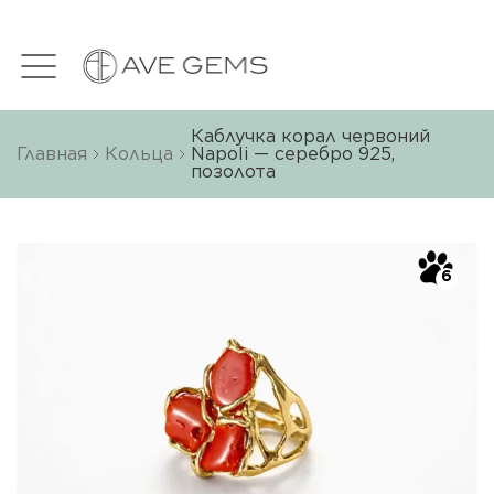
Каблучка корал червоний
Главная
Кольца
Napoli — серебро 925,
позолота
6