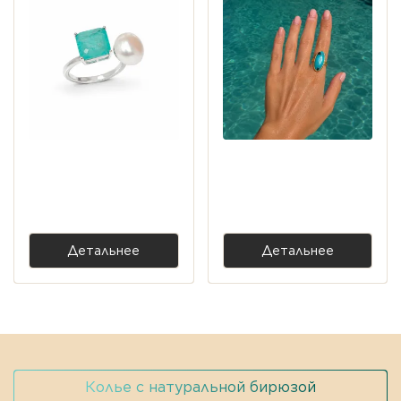
Кольцо Fusion с параиба
Кольцо с голубой
Lab и жемчугом —
бирюзой — серебро 925,
серебро 925
позолота
3850.00 ₴
6800.00 ₴
Детальнее
Детальнее
Колье с натуральной бирюзой