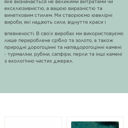
яке визначається не великими витратами чи
современный и цельный образ.
ексклюзивністю, а вашою виразністю та
Бусы AVE GEMS — это украшения с
винятковим стилем. Ми створюємо ювелірні
характером, которые становятся личной
вироби, які надають сили, відчуття краси і
деталью стиля. Идеальны для подарка или
для собственной коллекции, с фирменной
впевненості. В своїх виробах ми використовуємо
упаковкой и доставкой по всей Украине.
лише перероблене срібло та золото, а також
природні дорогоцінні та напівдорогоцінні камені
- турмаліни, рубіни, сапфіри, перли та інші камені
з екологічно чистих джерел.
Просмотренные предложения