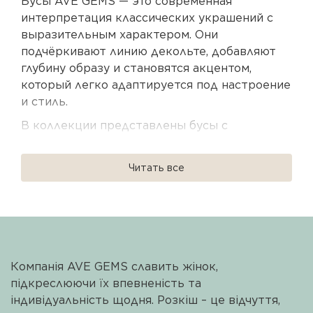
Бусы AVE GEMS — это современная
интерпретация классических украшений с
выразительным характером. Они
подчёркивают линию декольте, добавляют
глубину образу и становятся акцентом,
который легко адаптируется под настроение
и стиль.
В коллекции представлены бусы с
натуральными камнями — изумрудом,
рубином, сапфиром, опалом, турмалином и
Читать все
жемчугом. Каждое украшение выполнено из
серебра 925 пробы с родиевым или
позолоченным покрытием, обеспечивающим
долговечность и деликатный блеск.
Чокеры, длинные бусы, лариаты и сотуары
Компанія AVE GEMS славить жінок,
позволяют создавать как лаконичные, так и
підкреслюючи їх впевненість та
многослойные комбинации. Они гармонично
індивідуальність щодня. Розкіш – це відчуття,
сочетаются между собой, формируя