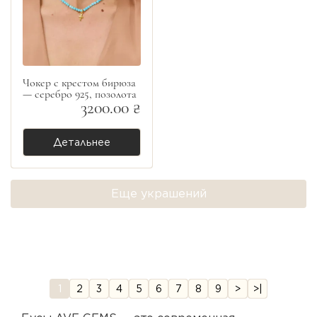
Чокер с крестом бирюза
— серебро 925, позолота
3200.00 ₴
Детальнее
Еще украшений
1
2
3
4
5
6
7
8
9
>
>|