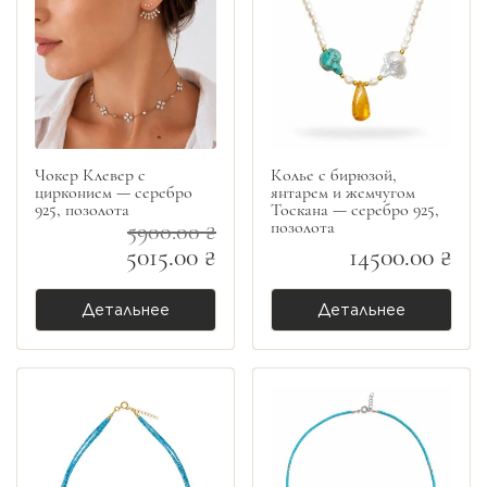
Чокер Клевер с
Колье с бирюзой,
цирконием — серебро
янтарем и жемчугом
925, позолота
Тоскана — серебро 925,
позолота
5900.00 ₴
5015.00 ₴
14500.00 ₴
Детальнее
Детальнее