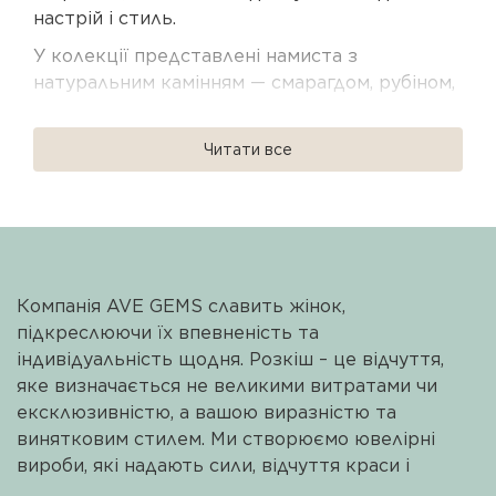
настрій і стиль.
У колекції представлені намиста з
натуральним камінням — смарагдом, рубіном,
сапфіром, опалом, турмаліном і перлами.
Кожна прикраса виконана зі срібла 925
Читати все
проби з родієвим або позолоченим
покриттям, що забезпечує довговічність і
делікатний блиск.
Чокери, довгі намиста, ларіати та сотуари
дозволяють створювати як лаконічні, так і
Компанія AVE GEMS славить жінок,
багатошарові комбінації. Вони гармонійно
підкреслюючи їх впевненість та
поєднуються між собою, формуючи сучасний
індивідуальність щодня. Розкіш – це відчуття,
і цілісний образ.
яке визначається не великими витратами чи
Намиста AVE GEMS — це прикраси з
ексклюзивністю, а вашою виразністю та
характером, які стають особистою деталлю
винятковим стилем. Ми створюємо ювелірні
стилю. Ідеальні для подарунка або для
вироби, які надають сили, відчуття краси і
власної колекції, з фірмовою упаковкою та