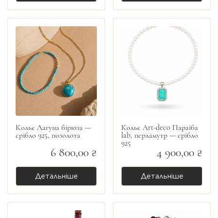
Кольє Лагуна бірюза —
Кольє Art-deco Параіба
срібло 925, позолота
lab, перламутр — срібло
925
6 800,00 ₴
4 900,00 ₴
Детальніше
Детальніше