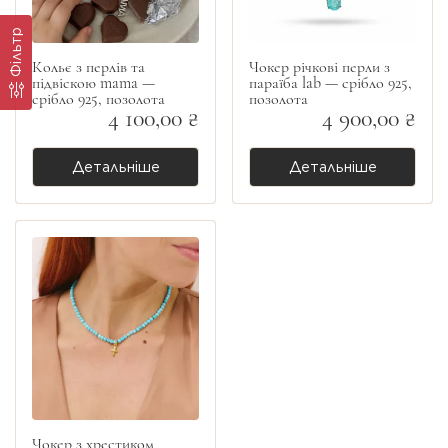
Фільтр
Кольє з перлів та
Чокер річкові перли з
підвіскою mama —
параїба lab — срібло 925,
срібло 925, позолота
позолота
4 100,00 ₴
4 900,00 ₴
Детальніше
Детальніше
Чокер з хрестиком