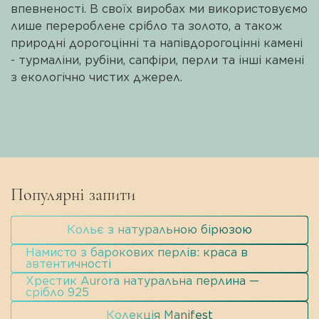
доставкою по всій Україні.
впевненості. В своїх виробах ми використовуємо
лише перероблене срібло та золото, а також
природні дорогоцінні та напівдорогоцінні камені
- турмаліни, рубіни, сапфіри, перли та інші камені
з екологічно чистих джерел.
Популярні запити
Кольє з натуральною бірюзою
Намисто з барокових перлів: краса в
автентичності
Хрестик Aurora натуральна перлина —
срібло 925
Колекція Manifest