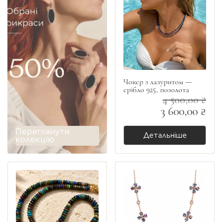
Чокер з лазуритом —
срібло 925, позолота
4 500,00 ₴
3 600,00 ₴
Переглянути
Детальніше
колекцію