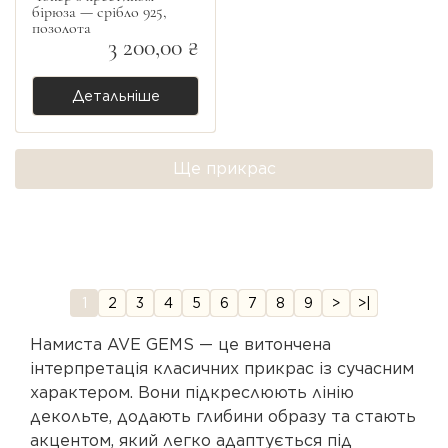
бірюза — срібло 925,
позолота
3 200,00 ₴
Детальніше
Ще прикрас
1
2
3
4
5
6
7
8
9
>
>|
Намиста AVE GEMS — це витончена
інтерпретація класичних прикрас із сучасним
характером. Вони підкреслюють лінію
декольте, додають глибини образу та стають
акцентом, який легко адаптується під