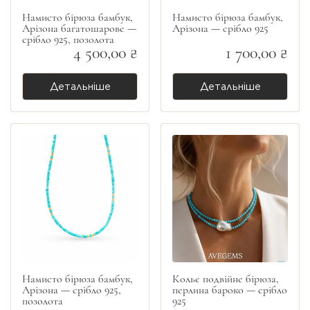
Намисто бірюза бамбук,
Намисто бірюза бамбук,
Арізона багатошарове —
Арізона — срібло 925
срібло 925, позолота
4 500,00 ₴
1 700,00 ₴
Детальніше
Детальніше
Намисто бірюза бамбук,
Кольє подвійне бірюза,
Арізона — срібло 925,
перлина бароко — срібло
позолота
925