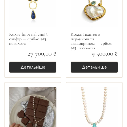
Кольє Imperial синій
Кольє Галатея з
сапфір — срібло 925,
перлиною та
позолота
аквамарином — срібло
925, позолота
27 700,00 ₴
9 500,00 ₴
Детальніше
Детальніше