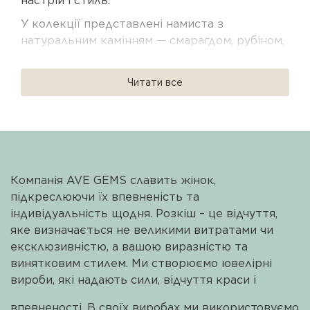
настрій і стиль.
У колекції представлені намиста з
натуральним камінням — смарагдом, рубіном,
сапфіром, опалом, турмаліном і перлами.
Кожна прикраса виконана зі срібла 925
Читати все
проби з родієвим або позолоченим
покриттям, що забезпечує довговічність і
делікатний блиск.
Чокери, довгі намиста, ларіати та сотуари
дозволяють створювати як лаконічні, так і
Компанія AVE GEMS славить жінок,
багатошарові комбінації. Вони гармонійно
підкреслюючи їх впевненість та
поєднуються між собою, формуючи сучасний
індивідуальність щодня. Розкіш – це відчуття,
і цілісний образ.
яке визначається не великими витратами чи
Намиста AVE GEMS — це прикраси з
ексклюзивністю, а вашою виразністю та
характером, які стають особистою деталлю
винятковим стилем. Ми створюємо ювелірні
стилю. Ідеальні для подарунка або для
вироби, які надають сили, відчуття краси і
власної колекції, з фірмовою упаковкою та
доставкою по всій Україні.
впевненості. В своїх виробах ми використовуємо