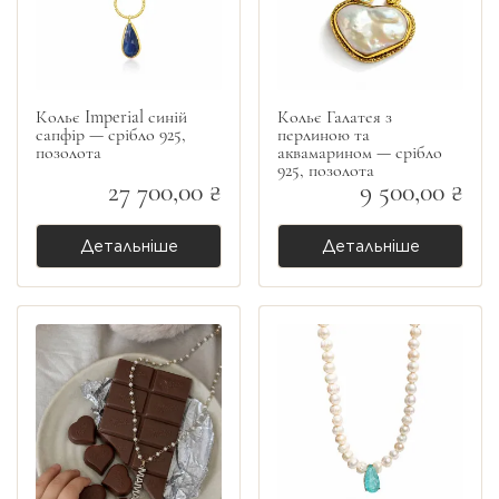
Кольє Imperial синій
Кольє Галатея з
сапфір — срібло 925,
перлиною та
позолота
аквамарином — срібло
925, позолота
27 700,00 ₴
9 500,00 ₴
Детальніше
Детальніше