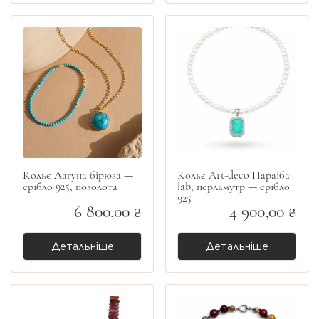
Кольє Лагуна бірюза —
Кольє Art-deco Параіба
срібло 925, позолота
lab, перламутр — срібло
925
6 800,00 ₴
4 900,00 ₴
Детальніше
Детальніше