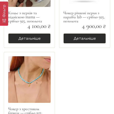
Фільтр
Кольє з перлів та
Чокер річкові перли з
підвіскою mama —
параїба lab — срібло 925,
срібло 925, позолота
позолота
4 100,00 ₴
4 900,00 ₴
Детальніше
Детальніше
Чокер з хрестиком
бірюза — срібло 925,