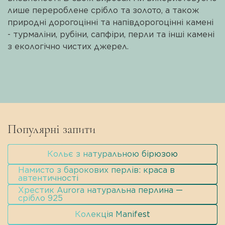
лише перероблене срібло та золото, а також
природні дорогоцінні та напівдорогоцінні камені
- турмаліни, рубіни, сапфіри, перли та інші камені
з екологічно чистих джерел.
Популярні запити
Кольє з натуральною бірюзою
Намисто з барокових перлів: краса в
автентичності
Хрестик Aurora натуральна перлина —
срібло 925
Колекція Manifest