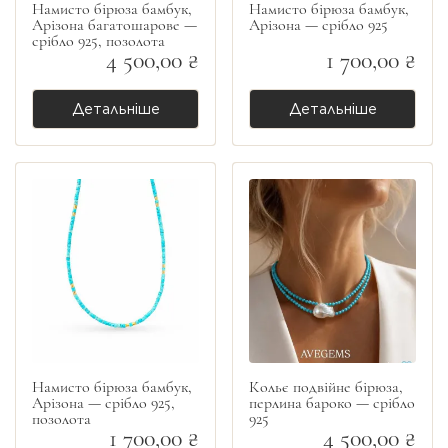
Намисто бірюза бамбук,
Намисто бірюза бамбук,
Арізона багатошарове —
Арізона — срібло 925
срібло 925, позолота
4 500,00 ₴
1 700,00 ₴
Детальніше
Детальніше
Намисто бірюза бамбук,
Кольє подвійне бірюза,
Арізона — срібло 925,
перлина бароко — срібло
позолота
925
1 700,00 ₴
4 500,00 ₴