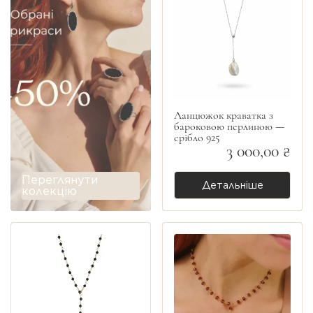
Ланцюжок краватка з
бароковою перлиною —
срібло 925
3 000,00 ₴
Переглянути
Детальніше
колекцію