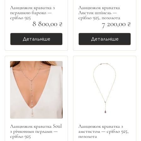
Ланцюжок краватка з
Ланцюжок краватка
перлиною бароко —
Листок шпінель —
срібло 925
срібло 925, позолота
8 800,00 ₴
7 200,00 ₴
Детальніше
Детальніше
Ланцюжок краватка Soul
Ланцюжок краватка з
з річковими перлами —
аметистом — срібло 925,
срібло 925
позолота