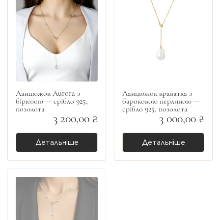
Ланцюжок Aurora з
Ланцюжок краватка з
бірюзою — срібло 925,
бароковою перлиною —
позолота
срібло 925, позолота
3 200,00 ₴
3 000,00 ₴
Детальніше
Детальніше