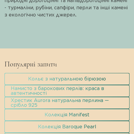
природні дорогоцінні та напівдорогоцінні камені
- турмаліни, рубіни, сапфіри, перли та інші камені
з екологічно чистих джерел.
Популярні запити
Кольє з натуральною бірюзою
Намисто з барокових перлів: краса в
автентичності
Хрестик Aurora натуральна перлина —
срібло 925
Колекція Manifest
Колекція Baroque Pearl