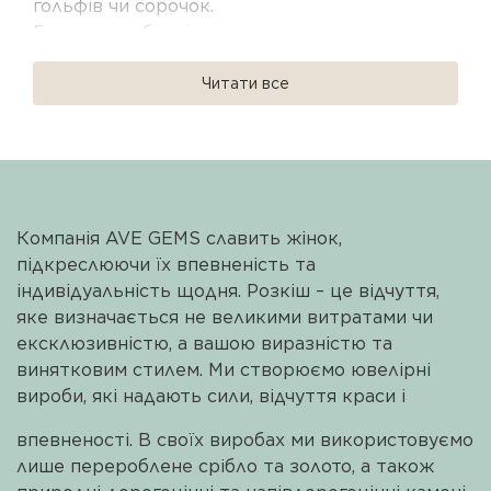
гольфів чи сорочок.
Головна особливість наших прикрас —
абсолютна адаптивність. Конструкція
дозволяє фіксувати замок у будь-якій ланці
Читати все
між камінцями, тому ви самі регулювати
довжину «хвостика» та висоту прилягання до
шиї. Один виріб може бути і делікатним
чокером, і класичним кольє, і довгою
краваткою.
Компанія AVE GEMS славить жінок,
підкреслюючи їх впевненість та
У колекції представлені моделі з
індивідуальність щодня. Розкіш – це відчуття,
натуральним камінням: блискучою шпінеллю,
яке визначається не великими витратами чи
ніжною бірюзою та автентичними перлами
ексклюзивністю, а вашою виразністю та
бароко. Це авторські прикраси для тих, хто
винятковим стилем. Ми створюємо ювелірні
цінує щирість матеріалів та право бути
вироби, які надають сили, відчуття краси і
собою — справжньою та особливою у кожній
деталі.
впевненості. В своїх виробах ми використовуємо
лише перероблене срібло та золото, а також