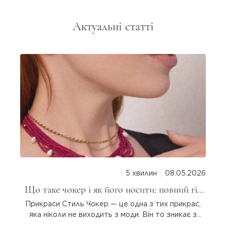
Актуальні статті
5 хвилин
08.05.2026
Що таке чокер і як його носити: повний гід
для дівчат
Прикраси Стиль Чокер — це одна з тих прикрас,
яка ніколи не виходить з моди. Він то зникає з
підіумів, то повертається з новою силою. Але що