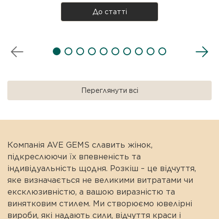
таке чокер насправді, звідки він узявся і як
До статті
носити? Розбираємося разом! Що таке чокер?
Чокер — прикраса на шию, яка щіль..
Переглянути всі
Компанія AVE GEMS славить жінок,
підкреслюючи їх впевненість та
індивідуальність щодня. Розкіш – це відчуття,
яке визначається не великими витратами чи
ексклюзивністю, а вашою виразністю та
винятковим стилем. Ми створюємо ювелірні
вироби, які надають сили, відчуття краси і