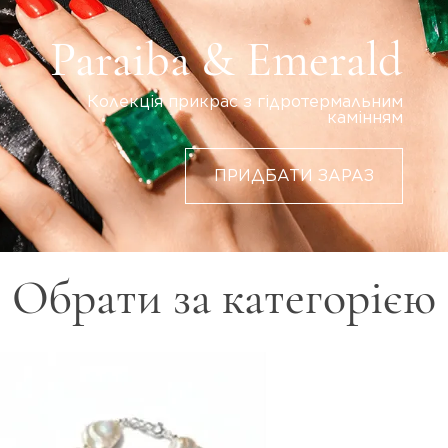
Paraiba & Emerald
Колекція прикрас з гідротермальним
камінням
ПРИДБАТИ ЗАРАЗ
Обрати за категорією